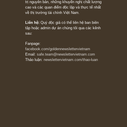
05/06/2026
Ấn phẩm Kỳ 82 (Bản cắt)
08/05/2026
Suy ngẫm ngắn: Chu kỳ của thái độ đám đông
đối với rủi ro, ngài Howard Marks
10/04/2026
Trích đoạn: “Đừng sợ mua cổ phiếu dài hạn
chỉ vì chiến tranh (don’t be afraid of buying
stocks on a war scare)”, rất hay bởi ngài
Philip Fisher
27/03/2026
Trích đoạn: “Đừng bao giờ chạy theo đám
đông, bởi vì phần thưởng lớn nhất trong đầu
tư chỉ dành cho người biết chọn con đường
khác biệt”, ngài Philip Fisher (*)
20/03/2026
[Châm ngôn sống] tuyệt vời của cố ngài
Munger – “Luôn luôn chọn con đường ngay
thẳng và trung thực, vì nó vắng người hơn