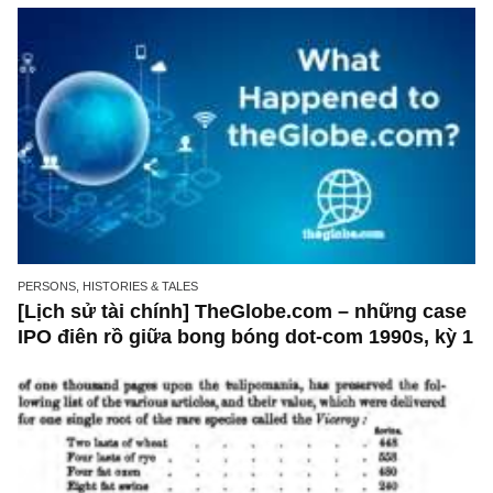
rồ giữa bong bóng dot-com 1990s, kỳ 2
PERSONS, HISTORIES & TALES
[Lịch sử tài chính] TheGlobe.com – những c
IPO điên rồ giữa bong bóng dot-com 1990s, k