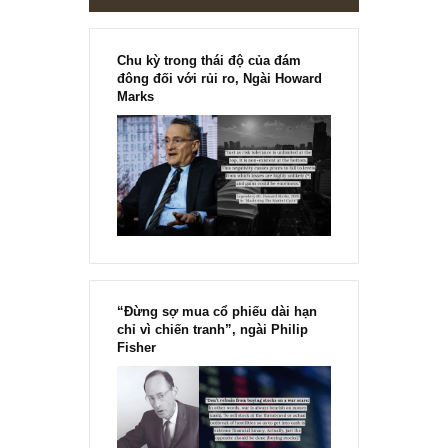
Ấn phẩm đầu tư giá trị 33_tháng 04.2020
1
2
[Ấn phẩm kỳ 82], 36/36 trang,
chính thức phát hành!!