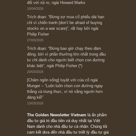
Subscribe ngay (*)
Bài viết gần đây nhất
[Châm ngôn sống] “Làm sao để trở nên giàu
có? Hãy kỷ luật chuẩn bị từng bước một cho
những cú “fast spurts”; rồi đến cuối đời, nếu
người nào xứng đáng, thì ắt sẽ trở nên giàu
có (*)” – cố ngài Charlie Munger