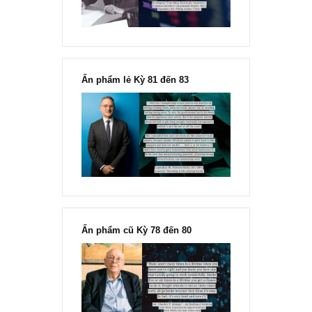
Chu kỳ trong thái độ của đám
đông đối với rủi ro, Ngài Howard
Marks
“Đừng sợ mua cổ phiếu dài hạn
chỉ vì chiến tranh”, ngài Philip
Fisher