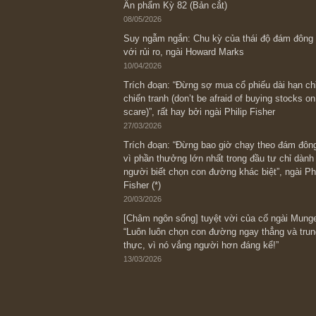
Bài viết gần đây nhất
[Châm ngôn sống] “Làm sao để trở nên
kỷ luật chuẩn bị từng bước một cho nh
spurts”; rồi đến cuối đời, nếu người n
thì ắt sẽ trở nên giàu có (*)” – cố ngài
05/06/2026
Ấn phẩm Kỳ 82 (Bản cắt)
08/05/2026
Suy ngẫm ngắn: Chu kỳ của thái độ đá
với rủi ro, ngài Howard Marks
10/04/2026
Trích đoạn: “Đừng sợ mua cổ phiếu dài
chiến tranh (don’t be afraid of buying s
scare)”, rất hay bởi ngài Philip Fisher
27/03/2026
Trích đoạn: “Đừng bao giờ chạy theo 