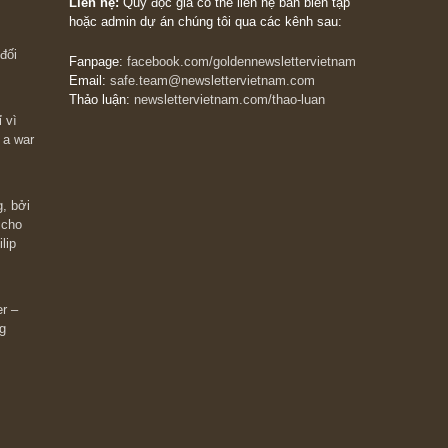
The Golden Newsletter Vietnam
là ấn phẩm đầu
giá trị đầu tiên và duy nhất tại Việt Nam dành cho
 giàu có? Hãy
nhà đầu tư cá nhân. Chúng tôi cam kết đưa đến 
ững cú “fast
đầu tư triết lý đầu tư giá trị nguyên bản, những
ào xứng đáng,
khuyến nghị chất lượng cao và các quan điểm độ
 Charlie Munger
lập và thực tế nhất về thị trường tài chính Việt N
Liên hệ:
Quý độc giả có thể liên hệ ban biên tập
hoặc admin dự án chúng tôi qua các kênh sau:
m đông đối
Fanpage:
facebook.com/goldennewslettervietnam
Email:
safe.team@newslettervietnam.com
Thảo luận:
newslettervietnam.com/thao-luan
 hạn chỉ vì
tocks on a war
đám đông, bởi