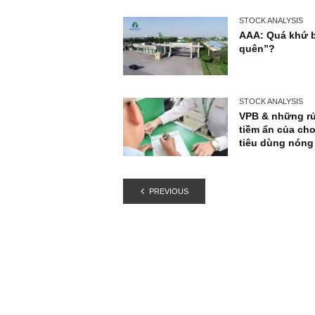
giả
STOCK ANA
AAA: Quá
quên”?
STOCK ANA
VPB & nh
tiềm ẩn 
tiêu dùn
PREVIOUS