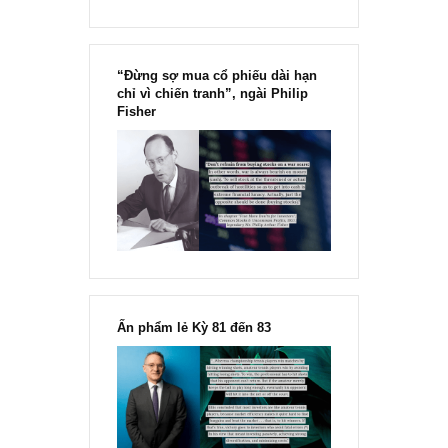
Chu kỳ trong thái độ của đám
đông đối với rủi ro, Ngài Howard
Marks