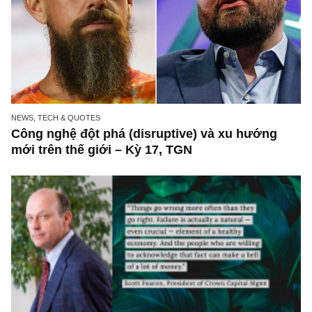
Chuyện ngắn: “Sao thế hả, Warren?” – bài b
chế nhạo ngài Buffett năm 1999 đã không số
đủ lâu (cười)
NEWS, TECH & QUOTES