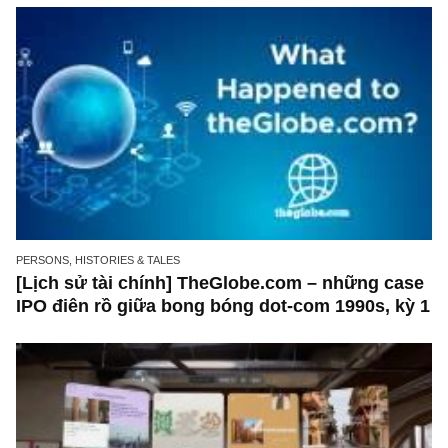
rồ giữa bong bóng dot-com 1990s, kỳ 2
PERSONS, HISTORIES & TALES
[Lịch sử tài chính] TheGlobe.com – những c
IPO điên rồ giữa bong bóng dot-com 1990s, k