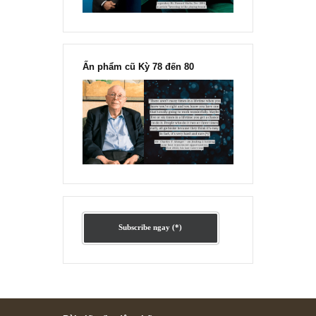
“Đừng sợ mua cổ phiếu dài hạn
chỉ vì chiến tranh”, ngài Philip
Fisher
Ấn phẩm lẻ Kỳ 81 đến 83