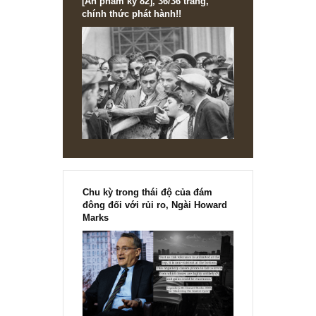
NEWS, TECH & QUOTES
Công nghệ đột phá (disruptive) và xu hướng
mới trên thế giới – Kỳ 13, TGN
1
2
[Ấn phẩm kỳ 82], 36/36 trang,
chính thức phát hành!!