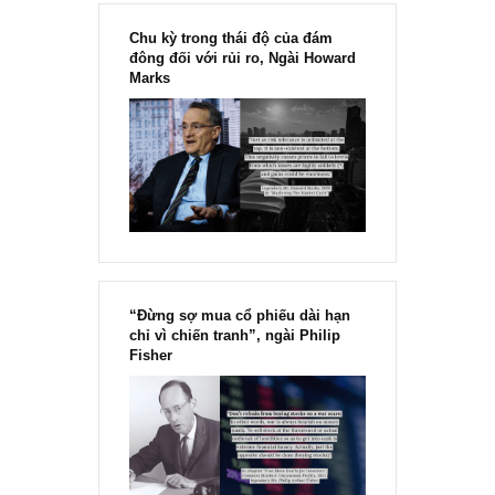
[Ấn phẩm kỳ 82], 36/36 trang,
chính thức phát hành!!
Chu kỳ trong thái độ của đám
đông đối với rủi ro, Ngài Howard
Marks