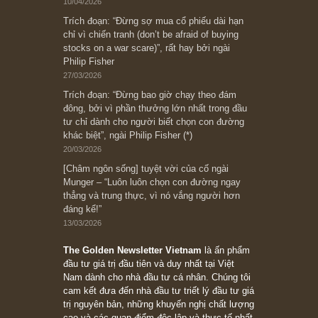
Subscribe ngay (*)
Bài viết gần đây nhất
[Châm ngôn sống] “Làm sao để trở nên giàu
có? Hãy kỷ luật chuẩn bị từng bước một cho
những cú “fast spurts”; rồi đến cuối đời, nếu
người nào xứng đáng, thì ắt sẽ trở nên giàu
có (*)” – cố ngài Charlie Munger
05/06/2026
Ấn phẩm Kỳ 82 (Bản cắt)
08/05/2026