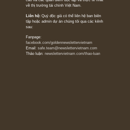
Suy ngẫm ngắn: Chu kỳ của thái độ đám đông
đối với rủi ro, ngài Howard Marks
10/04/2026
Trích đoạn: “Đừng sợ mua cổ phiếu dài hạn
chỉ vì chiến tranh (don’t be afraid of buying
stocks on a war scare)”, rất hay bởi ngài
Philip Fisher
27/03/2026
Trích đoạn: “Đừng bao giờ chạy theo đám
đông, bởi vì phần thưởng lớn nhất trong đầu
tư chỉ dành cho người biết chọn con đường
khác biệt”, ngài Philip Fisher (*)
20/03/2026
[Châm ngôn sống] tuyệt vời của cố ngài
Munger – “Luôn luôn chọn con đường ngay
thẳng và trung thực, vì nó vắng người hơn
đáng kể!”
13/03/2026
The Golden Newsletter Vietnam
là ấn phẩm