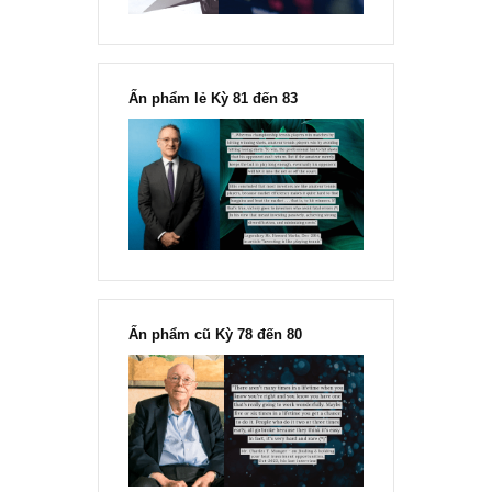
“Đừng sợ mua cổ phiếu dài hạn
chỉ vì chiến tranh”, ngài Philip
Fisher