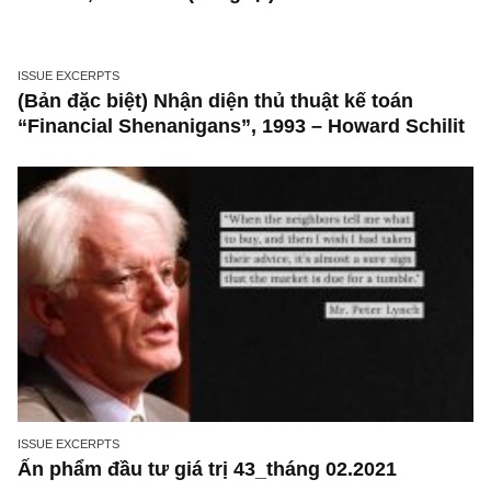
STOCK ANALYSIS
IBC: Chưa đầy 5 năm lịch sử, rủi ro niêm yết
cửa sau, chiến lược mở chuỗi hàng loạt nhi
dấu hỏi, T12/2018 (đăng lại)
ISSUE EXCERPTS
(Bản đặc biệt) Nhận diện thủ thuật kế toán
“Financial Shenanigans”, 1993 – Howard Schi