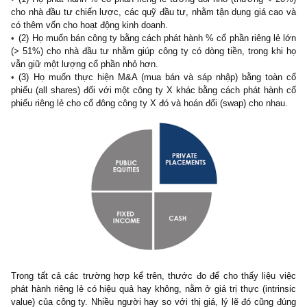
Do đó, mỗi khi gặp các tờ trình đại hội cổ đông về các phương án
hành cổ phiếu cho cổ đông hiện hữu, nhà đầu tư cá nhân phải vô
cẩn thận, xem xét kỹ triển vọng ngành, tính khả thi của dự án,
hình cạnh tranh cũng như đạo đức của ban lãnh đạo (yếu tố quan 
nhất). Còn lại, trong đa số trường hợp, chúng tôi cho rằng giải phá
nhất là tránh xa việc phát hành như một cơn bệnh. Tại sao ta 
lựa chọn những “cỗ máy tạo tiền” được điều hành bởi ban lãn
tuyệt vời ngoài kia mà lại nộp tiền vào những trường hợp rủi r
vậy?!
II. Nhóm không làm giảm giá thị trường tại ngày có hiệu
Phát hành cổ phiếu riêng lẻ (private placement):
Đối với một công ty đại chúng niêm yết, có
3 lý do
khiến họ muốn
hành riêng lẻ:
(1) Họ phát hành % cổ phần riêng lẻ tương đối nhỏ (thường <
cho nhà đầu tư chiến lược, các quỹ đầu tư, nhằm tận dụng giá c
có thêm vốn cho hoạt động kinh doanh.
(2) Họ muốn bán công ty bằng cách phát hành % cổ phần riêng l
(> 51%) cho nhà đầu tư nhằm giúp công ty có dòng tiền, trong k