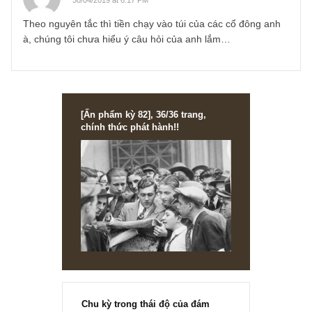
ISSUE EXCERPTS
Ấn phẩm Kỳ 81 (Bản cắt)
Ấn phẩm đầu tư giá trị Kỳ 81 – Nhận định ngắn về môi trường & nh
độ TTCK hiện tại, cách đọc lướt nhanh (skimming) BCTC và một..
READ MORE
3 comments
Jack Nguyễn
13/03/2019 at 10:12 PM
Bị xoá bên kia nên vô đây comment. Đại ý là theo ad thì c
các tiêu chí nào để mình đánh giá khả năng sử dụng vốn
của BQT sau khi phát hành riêng lẻ? Theo kinh nghiệm