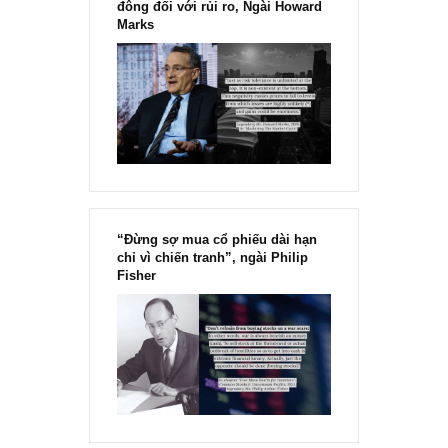
mình thấy nđt chiến lược chịu trả premium thì kèm theo
nhiều điều kiện (tài chính cũng như quản trị) chứ không
phải để BQT thích làm gì thì làm.
Giap
27/04/2019 at 3:09 PM
Trả cổ tức bằng tiền mặt giá cp bị trừ đi vậy tiền chạy đi đ
ngoài 5% bị trừ thuế. Bài viết này không giải thích được.
Angelos
30/04/2019 at 6:17 PM
Theo nguyên tắc thì tiền chạy vào túi của các cổ đông an
à, chúng tôi chưa hiểu ý câu hỏi của anh lắm…