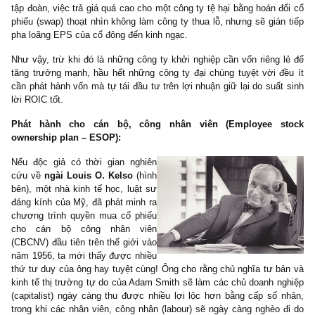
nghiệm và quan điểm của chúng tôi, bất cứ thứ phát hành riêng l
trong 3 loại trên, cho dù giá cao hơn giá trị thực của công ty đi 
nữa,
đều tiềm ẩn nhiều rủi ro
cho cổ đông là phần nhiều!
– Đối với trường hợp 1, việc phát hành này chứng tỏ rằng ban
đạo muốn tận dụng giá cao để thu tiền mặt về công ty, pha loãn
cổ đông nhỏ lẻ. Và nhiều trường hợp trong quá khứ, số tiền mặt nà
được họ tư lợi nhiều hơn là đem lại giá trị cho các cổ đông tin t
Một vài ngân hàng thương mại, công ty bất động sản, tập đo
ngành (chúng tôi không tiện kể tên) đã phát hành riêng lẻ với gi
thu lợi lớn trong thời gian vừa qua là các ví dụ.
– Đối với trường hợp 2, mức giá cao mà đơn vị thâu tóm trả ch
phát hành riêng lẻ thậm chí còn là cái rủi cho các cổ đông còn lại
như đơn vị thâu tóm vay nợ để trả cho thương vụ M&A (leverage
outs), nhiều khả năng dòng tiền của công ty sẽ bị điều khiển, “c
giá”, để hoàn lại vốn liếng đắt đỏ mà họ đã bỏ ra.
– Đối với trường hợp 3, có một thống kê ở thị trường Mỹ thập
1980 rằng có đến hơn 80% các thương vụ thâu tóm toàn cổ phiếu
shares) như trên đều đem lại kết quả tệ hơn thị trường chung.
như ngài Buffett đã phê phán thói quen thâu tóm “điên cuồng” củ