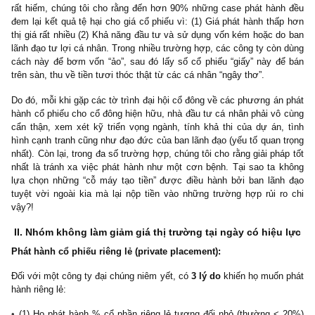
shareholders):
Ngoài cổ tức tiền mặt và cổ phiếu, bán ưu đãi cho cổ đông hiệ
cũng là hoạt động làm giảm giá thị trường do pha loãng ngay
GDKHQ. Nhìn lại giai đoạn thị trường bùng nổ năm 2017 – quý 1
vừa qua, ta thấy rất nhiều doanh nghiệp niêm yết lợi dụng sự
phấn để bán cổ phiếu tại mức giá cao, thu về hàng ngàn tỷ đồng.
quan điểm của chúng tôi, những doanh nghiệp tuyệt vời hiếm khi
phát hành, gây pha loãng (dilute), do họ có thể tái đầu tư nguồ
nhuận giữ lại vô cùng hiệu quả, thậm chí tạo ra nhiều tiền mặt h
cần dùng; VNM, MWG, PNJ,
CTD
– độc giả có thể liệt kê r
nhiều…
Song, đâu đó vẫn có những công ty phát hành và sử dụng vốn
quả trong quá khứ, chẳng hạn như HPG,
DXG
,
PTB
– tuy nhiên s
rất hiếm, chúng tôi cho rằng đến hơn 90% những case phát hàn
đem lại kết quả tệ hại cho giá cổ phiếu vì: (1) Giá phát hành thấ
thị giá rất nhiều (2) Khả năng đầu tư và sử dụng vốn kém hoặc d
lãnh đạo tư lợi cá nhân. Trong nhiều trường hợp, các công ty còn
cách này để bơm vốn “ảo”, sau đó lấy số cổ phiếu “giấy” này đ
trên sàn, thu về tiền tươi thóc thật từ các cá nhân “ngây thơ”.