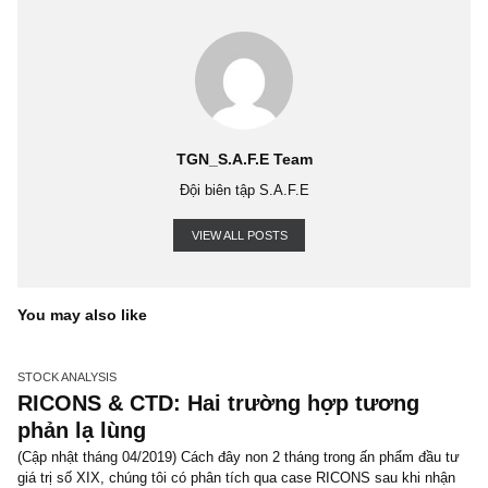
Ngoài việc rơi vào tay ông chủ, nếu giả sử EPS công ty mỗi năm
10% CAGR, mà ban lãnh đạo lại quyết định chia ESOP đến 8%
mặc dù trên danh nghĩa công ty tăng trưởng, nhưng thực ra c
đông chỉ tăng được lợi nhuận trên cổ phiếu vỏn vẹn chưa đế
chưa đủ bù lạm phát. Vì lẽ này, chúng tôi đánh giá rất cao chính
ESOP của CTCP Thế giới di động (
MWG
), khi: Một, họ gắn liền
ESOP với tăng trưởng lợi nhuận sau thuế, chẳng hạn tỷ lệ ESO
bằng 1/10 tốc độ tăng trưởng EPS; hai, ban lãnh đạo cấp ca
MWG chỉ nhận vỏn vẹn 0.15%/ 3% ESOP, chừa lại phần lớn ch
lãnh đạo cấp trung và nhân viên. Chúng tôi cho rằng chính nhờ 
hiểu tài chánh, thái độ “win-win” như vậy, mà họ duy trì được vă
doanh nghiệp khá tốt.
Nhiều độc giả sẽ hỏi chúng tôi làm sao để có được những con 
ESOP như vậy?! Có một vài giải pháp như đặt câu hỏi tại đại hội
cổ đông, hoặc hỏi thăm các chuyên viên phân tích đã xem đ
phiếu đó. Trong trường hợp họ không công bố, vâng nếu ban lãn
tư lợi từ chối công bố, cũng thật khó cho các cổ đông chúng ta… 
việc tốt nhất cần làm lúc bấy giờ chẳng gì khác ngoài tránh xa vậy
(hết) Saigon, đăng lại ngày 13.03.2019, bởi S.A.F.E