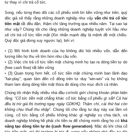
việc giao lợi nhuận giữ lại (retained earnings) cho các ban lãnh đạ
tư kém hiệu quả, thậm chí còn tư lợi cho bản thân! Song, ở thờ
tăng trưởng ngày nay, các cá nhân ngày càng quan trọng việc tăn
cổ phiếu nhờ lợi nhuận doanh nghiệp tăng trưởng hơn là thu nhậ
vẹn từ cổ tức. Nhiều người nhấn mạnh việc những doanh nghiệp
lời ROIC cao hơn 30% đều đặn trong nhiều
(
VNM
,
HPG
,
MWG
,
PNJ
,
TLG
, …) thì nên giữ lại lợi nhuận để tá
tư thay vì chi trả cổ tức.
Song, nếu từng theo dõi các cổ phiếu sinh lời bền vững như trên
độc giả sẽ thấy rằng những doanh nghiệp như vậy
vẫn chi trả c
tiền mặt
rất đều đặn, thậm chí tăng trưởng qua nhiều năm. Tại sa
như vậy? Chúng tôi cho rằng những doanh nghiệp tuyệt vời hầ
sẽ chi trả cổ tức tiền mặt (Xin nhấn mạnh đây là mệnh đề một c
Quý độc giả đừng suy ngược lại), bởi vì:
(1) Mô hình kinh doanh của họ không đòi hỏi nhiều vốn, dẫ
lượng tiền họ thu về lớn hơn nhu cầu vốn.
(2) Việc chi trả cổ tức tiền mặt chứng minh họ tạo ra dòng tiền 
(free cash flow) rất bền vững
(3) Quan trọng hơn hết, cổ tức tiền mặt chứng minh ban lãn
“fair-play”, quan tâm đến cổ đông trên tư duy “win-win” và họ 