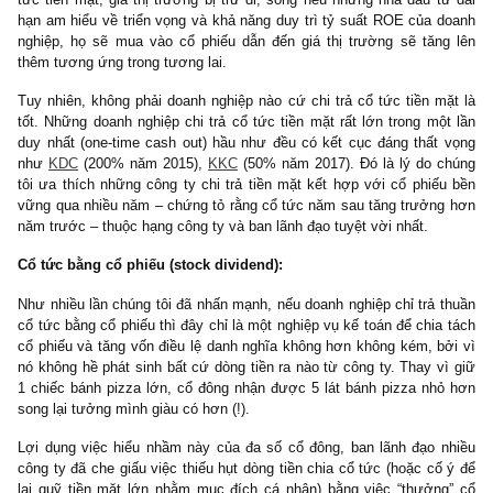
tham lam dùng dòng tiền mặt thừa đó dùng cho mục đích cá nhân.
Chúng tôi nhận thấy nhiều nhà đầu cơ/môi giới chứng khoán phản
rằng: “
Cổ tức tiền mặt chẳng khác cổ tức bằng cổ phiếu gì sất! C
đều bị trừ giá thị trường ngay ngày GDKHQ. Thậm chí, cái thứ ha
không chịu thuế thu nhập
”. Chúng tôi cho rằng tư duy này sai l
cùng, cổ tức bằng cổ phiếu không khác gì nghiệp vụ chia tác
doanh nghiệp không hề phải chi tiền ra để chứng minh rằng họ 
năng tạo dòng tiền tự do (cash flow generation)
. Mặc dù khi ch
tức tiền mặt, giá thị trường bị trừ đi, song nếu những nhà đầu t
hạn am hiểu về triển vọng và khả năng duy trì tỷ suất ROE của 
nghiệp, họ sẽ mua vào cổ phiếu dẫn đến giá thị trường sẽ tăn
thêm tương ứng trong tương lai.
Tuy nhiên, không phải doanh nghiệp nào cứ chi trả cổ tức tiền m
tốt. Những doanh nghiệp chi trả cổ tức tiền mặt rất lớn trong mộ
duy nhất (one-time cash out) hầu như đều có kết cục đáng thất
như
KDC
(200% năm 2015),
KKC
(50% năm 2017). Đó là lý do 
tôi ưa thích những công ty chi trả tiền mặt kết hợp với cổ phiế
vững qua nhiều năm – chứng tỏ rằng cổ tức năm sau tăng trưởn
năm trước – thuộc hạng công ty và ban lãnh đạo tuyệt vời nhất.