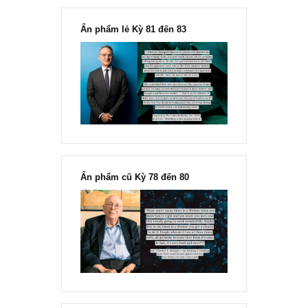
[Ấn phẩm kỳ 82], 36/36 trang,
chính thức phát hành!!
Chu kỳ trong thái độ của đám
đông đối với rủi ro, Ngài Howard
Marks