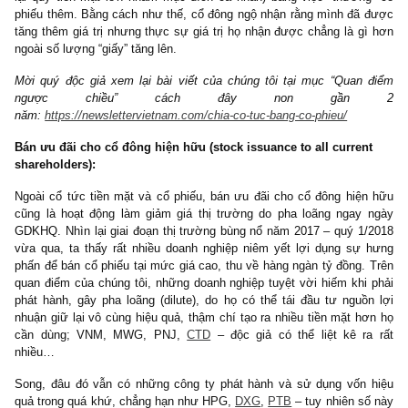
Cổ tức bằng cổ phiếu (stock dividend):
Như nhiều lần chúng tôi đã nhấn mạnh, nếu doanh nghiệp chỉ trả 
cổ tức bằng cổ phiếu thì đây chỉ là một nghiệp vụ kế toán để chia
cổ phiếu và tăng vốn điều lệ danh nghĩa không hơn không kém, b
nó không hề phát sinh bất cứ dòng tiền ra nào từ công ty. Thay v
1 chiếc bánh pizza lớn, cổ đông nhận được 5 lát bánh pizza nh
song lại tưởng mình giàu có hơn (!).
Lợi dụng việc hiểu nhầm này của đa số cổ đông, ban lãnh đạo 
công ty đã che giấu việc thiếu hụt dòng tiền chia cổ tức (hoặc cố
lại quỹ tiền mặt lớn nhằm mục đích cá nhân) bằng việc “thưởn
phiếu thêm. Bằng cách như thế, cổ đông ngộ nhận rằng mình đã
tăng thêm giá trị nhưng thực sự giá trị họ nhận được chẳng là g
ngoài số lượng “giấy” tăng lên.
Mời quý độc giả xem lại bài viết của chúng tôi tại mục “Quan
ngược chiều” cách đây non gầ
năm:
https://newslettervietnam.com/chia-co-tuc-bang-co-phieu/
Bán ưu đãi cho cổ đông hiện hữu (stock issuance to all curren