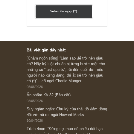
“Đừng sợ mua cổ phiếu dài hạn
chỉ vì chiến tranh”, ngài Philip
Fisher
Ấn phẩm lẻ Kỳ 81 đến 83