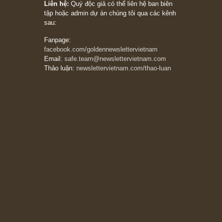
Subscribe ngay (*)
Bài viết gần đây nhất
[Châm ngôn sống] “Làm sao để trở nên giàu
có? Hãy kỷ luật chuẩn bị từng bước một cho
những cú “fast spurts”; rồi đến cuối đời, nếu
người nào xứng đáng, thì ắt sẽ trở nên giàu
có (*)” – cố ngài Charlie Munger
05/06/2026
Ấn phẩm Kỳ 82 (Bản cắt)
08/05/2026
Suy ngẫm ngắn: Chu kỳ của thái độ đám đông
đối với rủi ro, ngài Howard Marks
10/04/2026