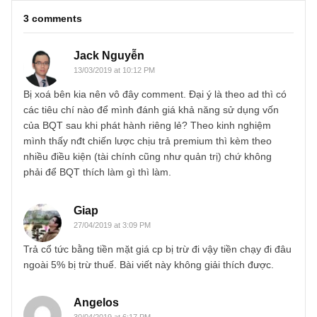
You may also like
STOCK ANALYSIS
RICONS & CTD: Hai trường hợp tương
phản lạ lùng
(Cập nhật tháng 04/2019) Cách đây non 2 tháng trong ấn phẩm đầ
giá trị số XIX, chúng tôi có phân tích qua case RICONS sau khi n
thấy...
READ MORE