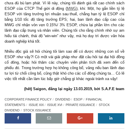
(capitalist) ngày càng thu được nhiều lợi lộc hơn bằng cấp số 
trong khi các nhân viên, công nhân (labour) sẽ ngày càng nghèo 
lạm phát và không hưởng được tương xứng với công lao của h
đó, ông phát minh ra ESOP, thậm chí cả CSOP (dành cho các
dân, chủ doanh nghiệp nhỏ là khách hàng) để gắn liền lợi ích của
viên với doanh nghiệp đó. Có như vậy, họ không chỉ được đảm b
cuộc sống, mà còn cống hiến, sáng tạo hết mình cho công ty,
công ty thịnh vượng bền vững.
Tuy nhiên, có một ẩn số mà Kelso không nói đến, hay không c
làm luật nào quy định, và ngay cả các công ty cũng không côn
chính là tỷ lệ % ESOP dành cho nhân viên là bao nhiêu so với cá
chủ (!) Nhờ kẽ hở này, mặc dù ESOP về bản chất rất trong sáng,
trên thực tế lại thất bại cay đắng do hầu hết các ông chủ tư bản
thế giới đều lấy trên 70%-80% phần ESOP. Vì vậy nó lại càng “
gia tăng thêm độ chênh giàu nghèo một cách đáng buồn…
Trên quan điểm của chúng tôi,
mức % ESOP hợp lý, phải hội tụ
yếu tố:
(1) Tỷ lệ % ESOP dành cho nhân viên phải chiếm đa số, 
ESOP trên tổng số cổ phiếu lưu hành phải thấp hơn đáng kể s
tăng trưởng EPS.