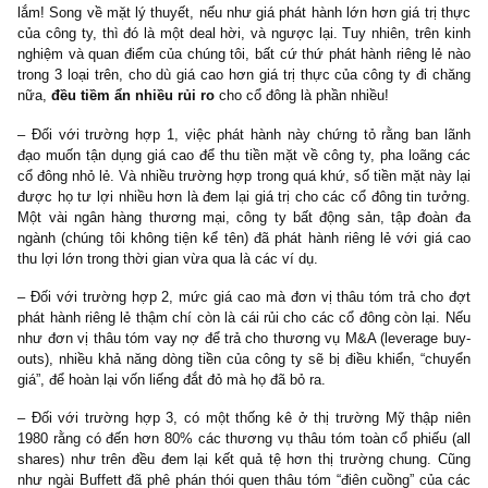
vẫn giữ một lượng cổ phần nhỏ hơn.
(3) Họ muốn thực hiện M&A (mua bán và sáp nhập) bằng to
phiếu (all shares) đối với một công ty X khác bằng cách phát hà
phiếu riêng lẻ cho cổ đông công ty X đó và hoán đổi (swap) cho nh
Trong tất cả các trường hợp kể trên, thước đo để cho thấy liệu
phát hành riêng lẻ có hiệu quả hay không, nằm ở giá trị thực (intr
value) của công ty. Nhiều người hay so với thị giá, lý lẽ đó cũng
lắm! Song về mặt lý thuyết, nếu như giá phát hành lớn hơn giá trị
của công ty, thì đó là một deal hời, và ngược lại. Tuy nhiên, trên