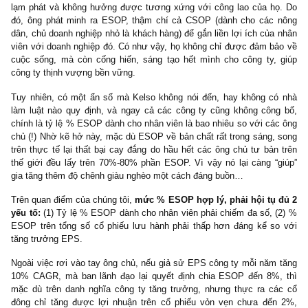
tập đoàn, việc trả giá quá cao cho một công ty tệ hại bằng hoán đ
phiếu (swap) thoạt nhìn không làm công ty thua lỗ, nhưng sẽ gián
pha loãng EPS của cổ đông đến kinh ngạc.
Như vậy, trừ khi đó là những công ty khởi nghiệp cần vốn riêng 
tăng trưởng mạnh, hầu hết những công ty đại chúng tuyệt vời đ
cần phát hành vốn mà tự tái đầu tư trên lợi nhuận giữ lại do suất
lời ROIC tốt.
Phát hành cho cán bộ, công nhân viên (Employee s
ownership plan – ESOP):
Nếu độc giả có thời gian nghiên
cứu về
ngài Louis O. Kelso
(hình
bên), một nhà kinh tế học, luật sư
đáng kính của Mỹ, đã phát minh ra
chương trình quyền mua cổ phiếu
cho cán bộ công nhân viên
(CBCNV) đầu tiên trên thế giới vào
năm 1956, ta mới thấy được nhiều
thứ tư duy của ông hay tuyệt cùng! Ông cho rằng chủ nghĩa tư b
kinh tế thị trường tự do của Adam Smith sẽ làm các chủ doanh n