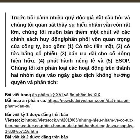
3 COMMENTS
Trước bối cảnh nhiều quý độc giả đặt câu hỏi 
chúng tôi quan sát thấy sự hiểu nhầm vẫn còn r
lớn, chúng tôi muốn bàn thêm một chút về c
chính sách huy động/phân phối vốn quan trọ
của công ty, bao gồm: (1) Cổ tức tiền mặt, (2) 
tức bằng cổ phiếu, (3) bán ưu đãi cho cổ đô
hiện hữu, (4) phát hành riêng lẻ và (5) ESO
Chúng tôi xin phân loại các hoạt động trên thà
hai nhóm dựa vào ngày giao dịch không hưở
quyền và phân tích:
Bài viết trong
ấn phẩm kỳ XVI
và
ấn phẩm kỳ XIX
Đặt mua ấn phẩm cũ:
https://newslettervietnam.com/dat-mua-a
pham-dau-tu/