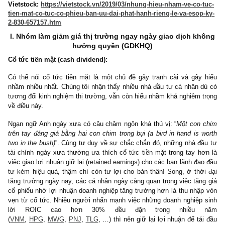
Bài viết kỳ 1 được đăng trên báo
Vietstock:
https://vietstock.vn/2019/03/nhung-hieu-nham-ve-co-
tien-mat-co-tuc-co-phieu-ban-uu-dai-phat-hanh-rieng-le-va-esop
1-830-657156.htm
Bài viết kỳ 2 được đăng trên báo
Vietstock:
https://vietstock.vn/2019/03/nhung-hieu-nham-ve-co-
tien-mat-co-tuc-co-phieu-ban-uu-dai-phat-hanh-rieng-le-va-esop
2-830-657157.htm
I. Nhóm làm giảm giá thị trường ngay ngày giao dịch k
hưởng quyền (GDKHQ)
Cổ tức tiền mặt (cash dividend):
Có thể nói cổ tức tiền mặt là một chủ đề gây tranh cãi và gây
nhầm nhiều nhất. Chúng tôi nhận thấy nhiều nhà đầu tư cá nhân 
tương đối kinh nghiệm thị trường, vẫn còn hiểu nhầm khá nghiêm 
về điều này.
Ngạn ngữ Anh ngày xưa có câu châm ngôn khá thú vị: “
Một con
trên tay đáng giá bằng hai con chim trong bụi (a bird in hand is 
two in the bush)
”. Cùng tư duy về sự chắc chắn đó, những nhà đ
tài chính ngày xưa thường ưa thích cổ tức tiền mặt trong tay h