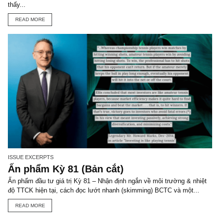
CORPORATE FINANCE POLICY
DIVIDEND
ESOP
FINANCIAL
STATEMENTS
ISSUE XIX
ISSUE XVI
PRIVATE ISSUANCE
STOCK
DIVIDEND
STOCK ISSUANCE
TGN_S.A.F.E Team
Đội biên tập S.A.F.E
VIEW ALL POSTS