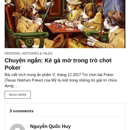
FINANCIAL STATEMENT
Vì sao EBITDA được coi là thứ “lợi nhu
vớ vẩn” trong định giá doanh nghiệp?
Đặt mua ấn phẩm cũ của TGN: Quan điểm ngược chiều trích tron
phẩm đầu tư giá trị kỳ 31, phát hành tháng 02.2020: Là một kẻ bấ
đồng...
READ MORE