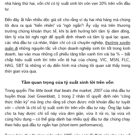
Nếu là chúng tôi, chúng tôi sẽ lựa chọn nhà hàng đầu tiên – vớ
suất 50% mỗi năm trên vốn đầu tư dù cho con số lợi nhuận tuyệ
có thấp hơn một nửa. Chúng tôi chọn nhà hàng này, bởi vì với
đồng còn lại, chúng tôi có thể kiên nhẫn lục tìm 9 nhà hàng tươ
như vậy để mua, và sẽ sinh lợi gấp 5 lần thay vì bỏ ra 10 tỷ đ
nhà hàng thứ hai, vốn chỉ có tỷ suất sinh lời vỏn vẹn 10% trên vố
tư.
Đến đây ắt hẳn nhiều độc giả sẽ cho rằng ví dụ hai nhà hàng mà 
tôi đưa ra quá “hiển nhiên” và “ngớ ngẩn”! Ấy vậy mà trên t
trường chứng khoán thực tế, khi bị ảnh hưởng bởi tâm lý đám 
tâm lý xóa bỏ nghi ngờ để quyết định nhanh và tâm lý quá lạc 
các nhà đầu tư cá nhân, thậm chí có cả chuyên nghiệp,
thường 
quên đi
những nguyên tắc về chọn doanh nghiệp sinh lời tốt trong
doanh, lao vào mua những cổ phiếu tăng trần xanh tím vài ba % 
chấp hiệu suất sinh lời trên vốn tệ hại của chúng. VIC, MSN,
HAG, SBT là những ví dụ điển hình mà chúng tôi quan sát thấy 
thời gian vừa qua.
Tầm quan trọng của tỷ suất sinh lời trên vốn
Trong quyển
The little book that beats the market, 2007
của nhà đ