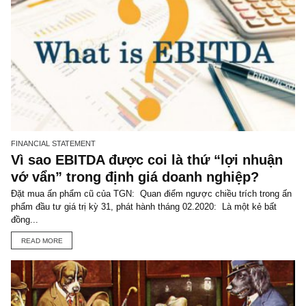
TGN_Skopos
Biên tập viên, Chuyên viên phân tích cao cấp, Người quan
sát độc lập
skopos@newslettervietnam.com
VIEW ALL POSTS
You may also like