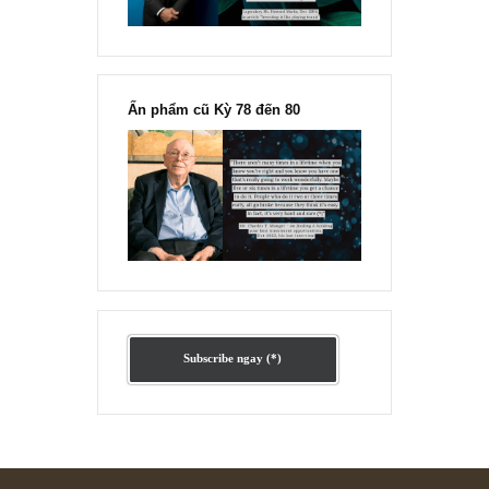
“Đừng sợ mua cổ phiếu dài hạn
chỉ vì chiến tranh”, ngài Philip
Fisher