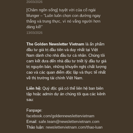
Subscribe ngay (*)
Bài viết gần đây nhất
[Châm ngôn sống] “Làm sao để trở nên giàu
có? Hãy kỷ luật chuẩn bị từng bước một cho
những cú “fast spurts”; rồi đến cuối đời, nếu
người nào xứng đáng, thì ắt sẽ trở nên giàu
có (*)” – cố ngài Charlie Munger
05/06/2026
Ấn phẩm Kỳ 82 (Bản cắt)
08/05/2026
Suy ngẫm ngắn: Chu kỳ của thái độ đám đông