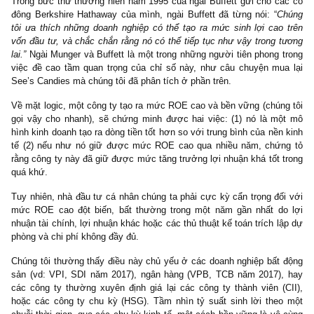
huyền thoại Joel Greenblatt, 1 trong 2 nhân tố quyết định nên 
thức thần kỳ” mà ông cho rằng sẽ chọn được một khoản đầu tư 
vời – chính là chỉ số tỷ suất sinh lời trên vốn đầu tư này. Ông lập
cho ta hay được chỉ số này vừa đơn giản, vừa ít rủi ro, lại v
cùng hữu dụng – có thể giúp đánh bại nhiều quỹ đầu tư đại chúng
theo hiệu quả đầu tư ngắn hạn (short-term performance),
Trong bức thư thường niên năm 1995 của ngài Buffett gửi cho c
đông Berkshire Hathaway của mình, ngài Buffett đã từng nói: “
C
tôi ưa thích những doanh nghiệp có thể tạo ra mức sinh lợi cao
vốn đầu tư, và chắc chắn rằng nó có thể tiếp tục như vậy trong 
lai.”
Ngài Munger và Buffett là một trong những người tiên phong 
việc đề cao tầm quan trọng của chỉ số này, như câu chuyện mu
See’s Candies mà chúng tôi đã phân tích ở phần trên.
Về mặt logic, một công ty tạo ra mức ROE cao và bền vững (chún
gọi vậy cho nhanh), sẽ chứng minh được hai việc: (1) nó là m
hình kinh doanh tạo ra dòng tiền tốt hơn so với trung bình của nền
tế (2) nếu như nó giữ được mức ROE cao qua nhiều năm, chứ
rằng công ty này đã giữ được mức tăng trưởng lợi nhuận khá tốt 
quá khứ.