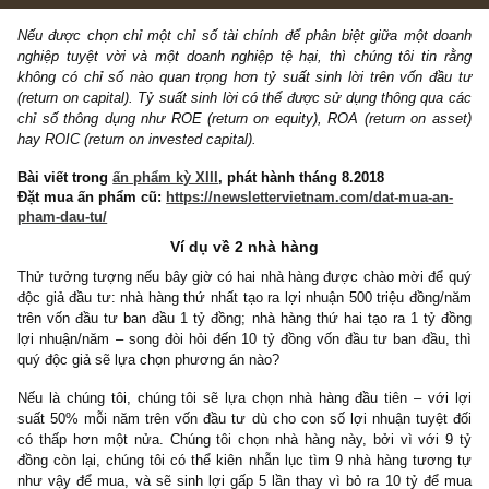
3 COMMENTS
Nếu được chọn chỉ một chỉ số tài chính để phân biệt giữa một 
nghiệp tuyệt vời và một doanh nghiệp tệ hại, thì chúng tôi tin
không có chỉ số nào quan trọng hơn tỷ suất sinh lời trên vốn đ
(return on capital). Tỷ suất sinh lời có thể được sử dụng thông qu
chỉ số thông dụng như ROE (return on equity), ROA (return on a
hay ROIC (return on invested capital).
Bài viết trong
ấn phẩm kỳ XIII
, phát hành tháng 8.2018
Đặt mua ấn phẩm cũ:
https://newslettervietnam.com/dat-mua-a
pham-dau-tu/
Ví dụ về 2 nhà hàng
Thử tưởng tượng nếu bây giờ có hai nhà hàng được chào mời đ
độc giả đầu tư: nhà hàng thứ nhất tạo ra lợi nhuận 500 triệu đồn
trên vốn đầu tư ban đầu 1 tỷ đồng; nhà hàng thứ hai tạo ra 1 tỷ
lợi nhuận/năm – song đòi hỏi đến 10 tỷ đồng vốn đầu tư ban đầu
quý độc giả sẽ lựa chọn phương án nào?