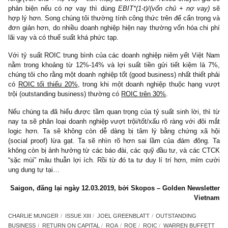
đạt yêu cầu. Vì thế, trong các tính toán nhiều năm qua, chúng tôi
ra hai loại như sau:
–
Thứ nhất,
đối với các doanh nghiệp ít nợ vay, nhiều tiền mặt, 
tôi thường sử dụng trung bình ROE 3 năm, hoặc 5 năm nh
thước đo hợp lý, đặc biệt với các ngành sinh lời tốt như sản phẩm
dùng, y tế, dịch vụ tiêu dùng.
–
Thứ hai,
đối với các doanh nghiệp nhiều nợ vay, thì sử dụng c
ROIC sẽ hợp lý hơn – đồng thời kiểm tra xu hướng ROA qua 
năm xem có bền vững hay không. Chúng tôi thường dùng
lợi 
ròng/(vốn chủ + nợ vay – tiền mặt)
để tính ROIC. Nhiều chuyên g
phản biện nếu có nợ vay thì dùng
EBIT*(1-t)/(vốn chủ + nợ va
hợp lý hơn. Song chúng tôi thường tính công thức trên để cẩn trọ
đơn giản hơn, do nhiều doanh nghiệp hiện nay thường vốn hóa ch
lãi vay và có thuế suất khá phức tạp.
Với tỷ suất ROIC trung bình của các doanh nghiệp niêm yết Việ
nằm trong khoảng từ 12%-14% và lợi suất tiền gửi tiết kiệm l
chúng tôi cho rằng một doanh nghiệp tốt (good business) nhất thiết
có
ROIC tối thiểu 20%
, trong khi một doanh nghiệp thuộc hạng