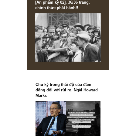
27/03/2019 at 3:54 PM
ad ơi cho mình hỏi nợ vay ở đây là gồm cả nợ ngắn hạn +
nợ dài hạn hay là 1 trong 2 loại vậy
Nhung Do
06/04/2019 at 9:55 AM
Hi ad, trên public information về BCTC (vi du cafef website
thường mình chỉ thấy có ROE, ROA…, xin hỏi là làm sao 
biết được ROIC? Thanks
Việt
09/04/2019 at 10:07 PM
Bạn vào trang cophieu68. gõ mã CP rồi tìm trong mục Tă
trưởng tài chính sẽ có ROIC nhé.