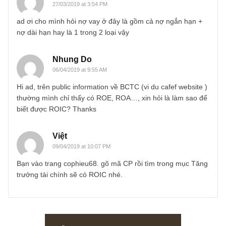
PERSONS, HISTORIES & TALES
Chuyện ngắn: Kẻ gà mờ trong trò chơi
Poker
Bài viết trích trong ấn phẩm V, tháng 12.2017 Trò chơi bài Poker
(Texas Hold’em Poker) của Mỹ là một trong những trò giải trí chứa
đựng...
READ MORE
3 comments
Nguyễn Quốc Huy