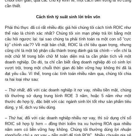
Tuy nhiên, nhà đầu tư cá nhân chúng ta phải cực kỳ cẩn trọng đố
mức ROE cao đột biến, bất thường trong một năm gần nhất d
nhuận tài chính, lợi nhuận khác hoặc các thủ thuật kế toán trích l
phòng và chi phí không đầy đủ.
Chúng tôi thường thấy điều này chủ yếu ở các doanh nghiệp bất
sản (vd: VPI, SDI năm 2017), ngân hàng (VPB, TCB năm 2017)
các công ty thường xuyên định giá lại các công ty thành viên (
hoặc các công ty chu kỳ (HSG). Tầm nhìn tỷ suất sinh lời the
chuỗi thời gian, qua các chu kỳ kinh tế, một cách bền vững là vô
cần thiết.
Cách tính tỷ suất sinh lời trên vốn
Phải thú thực đã có rất nhiều độc giả hỏi chúng tôi cách tính ROI
thế nào là chính xác nhất? Chúng tôi xin mạn phép trả lời bằn
câu hỏi ngược lại: tại sao chúng ta phải tính toán ra một con số
kỳ” chính xác?? Về mặt bản chất, ROIC là chỉ tiêu quan trọng, 
cũng chỉ là một bộ phận cấu thành trong đánh giá tài chính – vốn c
một chữ M trong bốn chữ M toàn diện mà ta cần phân tích v
doanh nghiệp. Do đó, ta chỉ cần biết rằng doanh nghiệp đó có sin
vượt trội, trong một chuỗi thời gian đủ bền vững hay không thì 