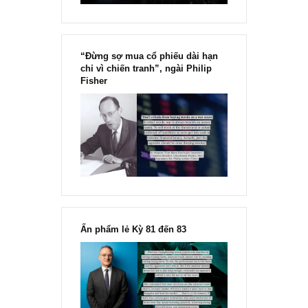
[Ấn phẩm kỳ 82], 36/36 trang,
chính thức phát hành!!
Chu kỳ trong thái độ của đám
đông đối với rủi ro, Ngài Howard
Marks