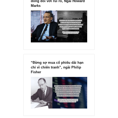
chính thức phát hành!!
Chu kỳ trong thái độ của đám
đông đối với rủi ro, Ngài Howard
Marks