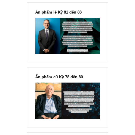
“Đừng sợ mua cổ phiếu dài hạn
chỉ vì chiến tranh”, ngài Philip
Fisher
Ấn phẩm lẻ Kỳ 81 đến 83