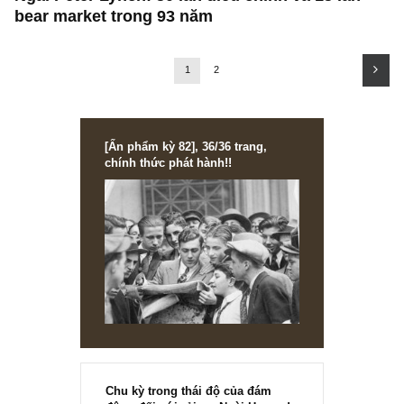
FINANCIAL STATEMENT
Suất sinh lợi trung bình (average earnings
power)
PERSONS, HISTORIES & TALES
Ngài Peter Lynch: 50 lần điều chỉnh và 15 lần
bear market trong 93 năm
1
2
[Ấn phẩm kỳ 82], 36/36 trang,