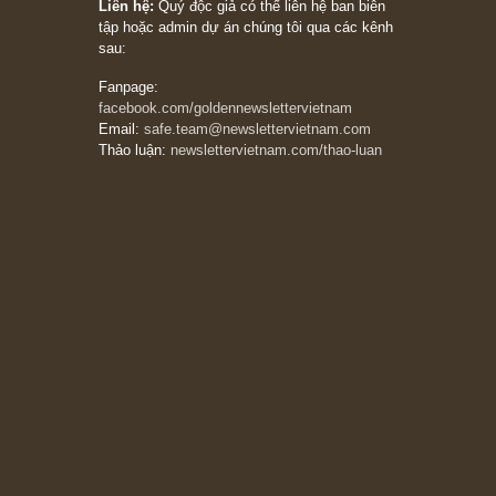
chỉ vì chiến tranh (don’t be afraid of buying
stocks on a war scare)”, rất hay bởi ngài
Philip Fisher
27/03/2026
Trích đoạn: “Đừng bao giờ chạy theo đám
đông, bởi vì phần thưởng lớn nhất trong đầu
tư chỉ dành cho người biết chọn con đường
khác biệt”, ngài Philip Fisher (*)
20/03/2026
[Châm ngôn sống] tuyệt vời của cố ngài
Munger – “Luôn luôn chọn con đường ngay
thẳng và trung thực, vì nó vắng người hơn
đáng kể!”
13/03/2026
The Golden Newsletter Vietnam
là ấn phẩm
đầu tư giá trị đầu tiên và duy nhất tại Việt
Nam dành cho nhà đầu tư cá nhân. Chúng tôi
cam kết đưa đến nhà đầu tư triết lý đầu tư giá
trị nguyên bản, những khuyến nghị chất lượng
cao và các quan điểm độc lập và thực tế nhất