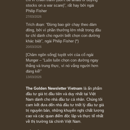
Bài viết gần đây nhất
[Châm ngôn sống] “Làm sao để trở nên giàu
có? Hãy kỷ luật chuẩn bị từng bước một cho
những cú “fast spurts”; rồi đến cuối đời, nếu
người nào xứng đáng, thì ắt sẽ trở nên giàu
có (*)” – cố ngài Charlie Munger
05/06/2026
Ấn phẩm Kỳ 82 (Bản cắt)
08/05/2026
Suy ngẫm ngắn: Chu kỳ của thái độ đám đông
đối với rủi ro, ngài Howard Marks
10/04/2026
Trích đoạn: “Đừng sợ mua cổ phiếu dài hạn