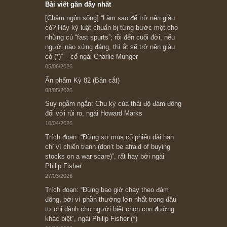
Subscribe ngay (*)
Bài viết gần đây nhất
[Châm ngôn sống] “Làm sao để trở nên giàu
có? Hãy kỷ luật chuẩn bị từng bước một cho
những cú “fast spurts”; rồi đến cuối đời, nếu
người nào xứng đáng, thì ắt sẽ trở nên giàu
có (*)” – cố ngài Charlie Munger
05/06/2026
Ấn phẩm Kỳ 82 (Bản cắt)
08/05/2026
Suy ngẫm ngắn: Chu kỳ của thái độ đám đông