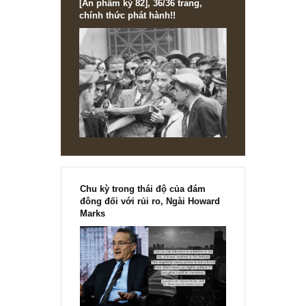
[Ấn phẩm kỳ 82], 36/36 trang,
chính thức phát hành!!
Chu kỳ trong thái độ của đám
đông đối với rủi ro, Ngài Howard
Marks