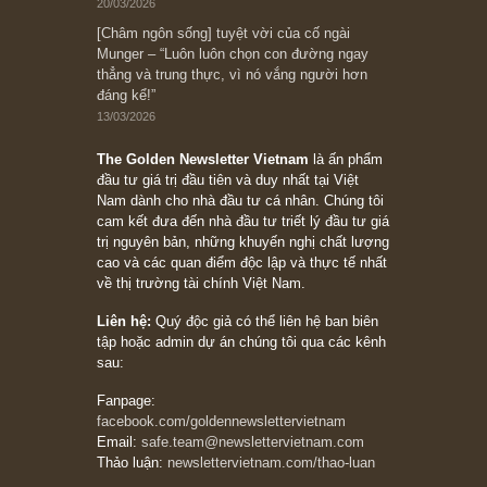
đối với rủi ro, ngài Howard Marks
10/04/2026
Trích đoạn: “Đừng sợ mua cổ phiếu dài hạn
chỉ vì chiến tranh (don’t be afraid of buying
stocks on a war scare)”, rất hay bởi ngài
Philip Fisher
27/03/2026
Trích đoạn: “Đừng bao giờ chạy theo đám
đông, bởi vì phần thưởng lớn nhất trong đầu
tư chỉ dành cho người biết chọn con đường
khác biệt”, ngài Philip Fisher (*)
20/03/2026
[Châm ngôn sống] tuyệt vời của cố ngài
Munger – “Luôn luôn chọn con đường ngay
thẳng và trung thực, vì nó vắng người hơn
đáng kể!”
13/03/2026
The Golden Newsletter Vietnam
là ấn phẩm
đầu tư giá trị đầu tiên và duy nhất tại Việt