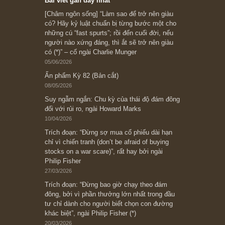
Subscribe ngay (*)
Bài viết gần đây nhất
[Châm ngôn sống] “Làm sao để trở nên giàu
có? Hãy kỷ luật chuẩn bị từng bước một cho
những cú “fast spurts”; rồi đến cuối đời, nếu
người nào xứng đáng, thì ắt sẽ trở nên giàu
có (*)” – cố ngài Charlie Munger
05/06/2026
Ấn phẩm Kỳ 82 (Bản cắt)
08/05/2026
Suy ngẫm ngắn: Chu kỳ của thái độ đám đông
đối với rủi ro, ngài Howard Marks