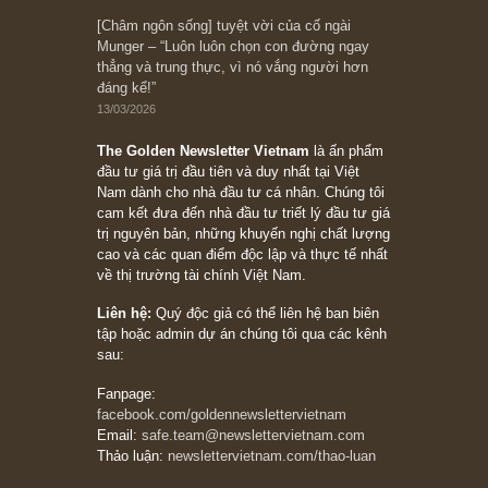
10/04/2026
Trích đoạn: “Đừng sợ mua cổ phiếu dài hạn
chỉ vì chiến tranh (don’t be afraid of buying
stocks on a war scare)”, rất hay bởi ngài
Philip Fisher
27/03/2026
Trích đoạn: “Đừng bao giờ chạy theo đám
đông, bởi vì phần thưởng lớn nhất trong đầu
tư chỉ dành cho người biết chọn con đường
khác biệt”, ngài Philip Fisher (*)
20/03/2026
[Châm ngôn sống] tuyệt vời của cố ngài
Munger – “Luôn luôn chọn con đường ngay
thẳng và trung thực, vì nó vắng người hơn
đáng kể!”
13/03/2026
The Golden Newsletter Vietnam
là ấn phẩm
đầu tư giá trị đầu tiên và duy nhất tại Việt
Nam dành cho nhà đầu tư cá nhân. Chúng tôi