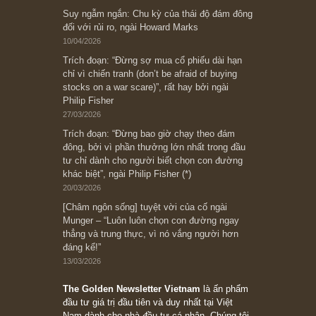
Subscribe ngay (*)
Bài viết gần đây nhất
[Châm ngôn sống] “Làm sao để trở nên giàu
có? Hãy kỷ luật chuẩn bị từng bước một cho
những cú “fast spurts”; rồi đến cuối đời, nếu
người nào xứng đáng, thì ắt sẽ trở nên giàu
có (*)” – cố ngài Charlie Munger
05/06/2026
Ấn phẩm Kỳ 82 (Bản cắt)
08/05/2026