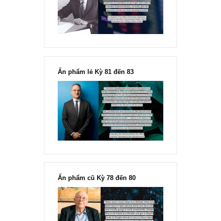
“Đừng sợ mua cổ phiếu dài hạn
chỉ vì chiến tranh”, ngài Philip
Fisher