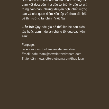
Suy ngẫm ngắn: Chu kỳ của thái độ đám đông
đối với rủi ro, ngài Howard Marks
10/04/2026
Trích đoạn: “Đừng sợ mua cổ phiếu dài hạn
chỉ vì chiến tranh (don’t be afraid of buying
stocks on a war scare)”, rất hay bởi ngài
Philip Fisher
27/03/2026
Trích đoạn: “Đừng bao giờ chạy theo đám
đông, bởi vì phần thưởng lớn nhất trong đầu
tư chỉ dành cho người biết chọn con đường
khác biệt”, ngài Philip Fisher (*)
20/03/2026
[Châm ngôn sống] tuyệt vời của cố ngài
Munger – “Luôn luôn chọn con đường ngay
thẳng và trung thực, vì nó vắng người hơn
đáng kể!”
13/03/2026