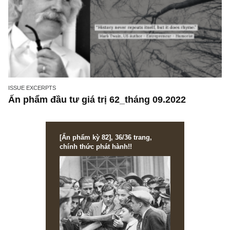
ISSUE EXCERPTS
(Bản đặc biệt) Lịch sử bong bóng – đổ vỡ tài
chính toàn cầu 1635 -> 2008, minh chứng bất
cho bài học về bản chất loài người – độc nhấ
bởi S.A.F.E
ISSUE EXCERPTS