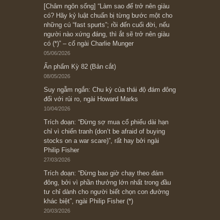
Subscribe ngay (*)
Bài viết gần đây nhất
[Châm ngôn sống] “Làm sao để trở nên giàu
có? Hãy kỷ luật chuẩn bị từng bước một cho
những cú “fast spurts”; rồi đến cuối đời, nếu
người nào xứng đáng, thì ắt sẽ trở nên giàu
có (*)” – cố ngài Charlie Munger