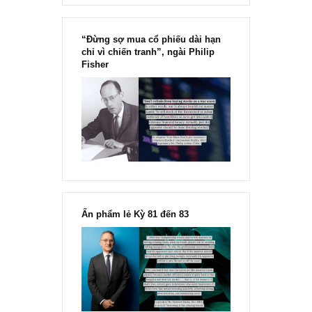
Chu kỳ trong thái độ của đám
đông đối với rủi ro, Ngài Howard
Marks
“Đừng sợ mua cổ phiếu dài hạn
chỉ vì chiến tranh”, ngài Philip
Fisher