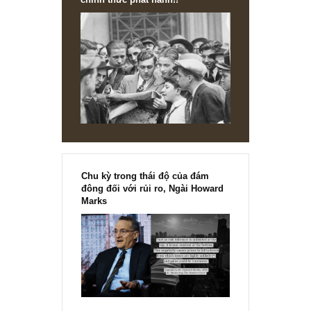
CONTRARIAN VIEW
Định nghĩa thực sự về rủi ro của cổ phiếu (kỳ
[Ấn phẩm kỳ 82], 36/36 trang,
chính thức phát hành!!