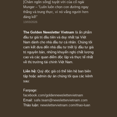
05/06/2026
Ấn phẩm Kỳ 82 (Bản cắt)
08/05/2026
Suy ngẫm ngắn: Chu kỳ của thái độ đám đông
đối với rủi ro, ngài Howard Marks
10/04/2026
Trích đoạn: “Đừng sợ mua cổ phiếu dài hạn
chỉ vì chiến tranh (don’t be afraid of buying
stocks on a war scare)”, rất hay bởi ngài
Philip Fisher
27/03/2026
Trích đoạn: “Đừng bao giờ chạy theo đám
đông, bởi vì phần thưởng lớn nhất trong đầu
tư chỉ dành cho người biết chọn con đường
khác biệt”, ngài Philip Fisher (*)
20/03/2026
[Châm ngôn sống] tuyệt vời của cố ngài
Munger – “Luôn luôn chọn con đường ngay