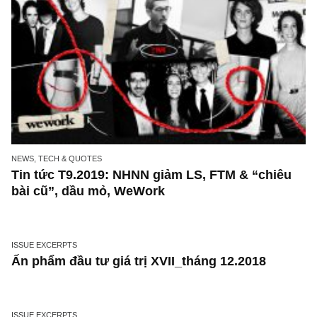
“Trong phân tích thị trường, bạn không hề c
biên an toàn” – Ngài Graham
NEWS, TECH & QUOTES
Tin tức T9.2019: NHNN giảm LS, FTM & “chiê
bài cũ”, dầu mỏ, WeWork