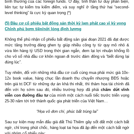
Vì vậy, dữ liệu khối ngoại mua ròng chỉ nên được xem xét nh
trong những ưu điểm của một cổ phiếu – rằng đang có một s
kinh nghiệm đồng tình về triển vọng của cổ phiếu đó. Việc làm bà
về nhà với đầy đủ các checklist định tính – định lượng – biên an
vẫn cần phải được thực hiện một cách kĩ lưỡng, không chủ quan.
Ngược lại, nếu chẳng may cổ phiếu ta quan tâm bị bán ròng mạn
khối ngoại, ta cũng không nên lung lay ý chí – bán tháo toàn b
hiểu, mà cần kiểm tra “What do I miss”, kiểm tra xem có bất cứ
quản trị, rủi ro chu kỳ, rủi ro suy giảm lợi thế cạnh tranh, rủi ro
sách
nào mà ta chưa biết hay đó chỉ đơn thuần là hoạt động tái c
của quỹ ETF, hoạt động giải thể quỹ, hoạt động bị rút vốn “redemp
bình thường của các foreign funds. Ở đây, tinh thần tư duy phản 
liên tục tự kiểm tra kiểm điểm, và suy nghĩ ở tầng thứ hai “se
level thinking” là cực kỳ quan trọng (*)
(5) Đầu cơ cổ phiếu bất động sản thời kỳ lạm phát cao vì kỳ v