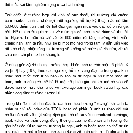
Tuy nhiên, bảo hiểm – cũng như nhiều nhóm tổ chức tài chính k
là một ngành nghề chu kỳ và mang tính đòn bẩy hoạt động cao, 
đòi hỏi nhà đầu tư phải am hiểu bảng cân đối kế toán, rủi ro chu
rủi ro lãi suất/vĩ mô, và biết cách định giá, điều chỉnh book-valu
với tài sản xấu một cách hợp lý để ra được mức biên an toàn ph
cho mình.
Vì lẽ đó, chúng tôi đã luôn can ngăn các nhà đầu tư không chuyê
tạm tránh việc cố gắng stock-pick các nhóm tổ chức tài 
“financials” mà nên đầu tư thụ động vào rổ chỉ số theo một c
trình kỷ luật, đều đặn (bởi vì nhóm tài chính vốn đã luôn chiếm tỷ 
lớn 30%-40% trong rổ chỉ số, qua đó giúp nhà đầu tư phòng thủ 
diversified khỏi mọi rủi ro vi mô).
(7) Đầu cơ timing chỉ số Index về vùng cảm tính 600 điểm hoặ
800 điểm mới bắt đầu mua, hoặc cổ phiếu X về vùng [5.0] hoặ
[10.0] mới bắt đầu xem xét, và ngược lại khi Index lên 1800-20
điểm mới bán, cổ phiếu X lên mốc giá tròn trĩnh [100.0] mới 
xét bán, v.v
Trong quyển
Nhà đầu tư thông minh 1949
, ngài Graham đã cho th
hai cách mà một nhà đầu tư có thể tận dụng được những biến