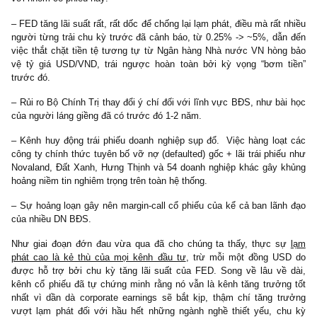
Chính phủ bơm tiền/nới lỏng định lượng
Không thể phủ nhận cổ phiếu bất động sản giai đoạn 2021 đã đạt
mức tăng trưởng đáng ghen tỵ giúp nhiều công ty từ quy mô 
vừa lên hàng tỷ USD trong thời gian ngắn, đem lại lợi nhuận khổ
cho vô số nhà đầu cơ khôn ngoan đi trước đám đông và “biết dừn
đúng lúc”.
Tuy nhiên, đối với những nhà đầu cơ cuối cùng mua phải mức giá
12x book value, hàng chục lần doanh thu chuyển nhượng BĐS
trên giá trị DCF từ những dự án khả thi nhất, thì thảm họa tài chí
đến với họ sớm sau đó, nhiều trường hợp đã phải
chấm dứt 
viễn con đường đầu tư
của mình một cách nuối tiếc trước triển
25-30 năm tới trở thành quốc gia phát triển của Việt Nam…
“Họa vô đơn chí, phúc bất trùng lai”
Sau sự kiện may mắn đấu giá đất Thủ Thiêm gây sốt đất một các
ngờ, chỉ trong phút chốc, hàng loạt tai họa đã ập đến một cách bấ
với nhóm cổ phiếu này:
– FED tăng lãi suất rất, rất dốc để chống lại lạm phát, điều mà rất