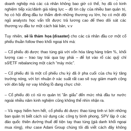
Những tư duy đầu cơ sai lầm chỉ có tại Việt Nam (k
tiếp theo)
(4) Đầu cơ cổ phiếu dựa chỉ thuần dựa trên dữ liệu mua – bán
khối ngoại/nước ngoài/foreigners
Việc mua theo dữ liệu mua ròng của nhà đầu tư nước ngoài (N
thoạt nhìn cũng không hẳn là một hành vi kém thông minh, xé
nhiều NĐTNN đã có kinh nghiệm hàng chục năm tại thị trường
Nam, họ tiếp cận được nhiều thông tin kinh doanh quan trọn
doanh nghiệp mà các cá nhân không bao giờ có thể, họ đã có
nghiệm tiếp xúc/đánh giá năng lực – độ tin cậy của nhiều ban quản
họ có hội đồng đầu tư thẩm định những thương vụ lớn, họ có mộ
ngũ analysts học vấn tốt được trả lương cao để theo dõi sá
thương vụ đầu tư một cách bài bản, v.v
Tuy nhiên,
sẽ là thảm họa
(disaster)
cho các cá nhân đầu cơ m
phiếu thuần follow theo khối ngoại khi mà:
– Cổ phiếu đó được thao túng giá với vốn hóa tăng hàng trăm %,
lượng cao – trao tay trái qua tay phải – để lọt vào rổ các qu
số/ETF rebalancing một cách “máy móc”.