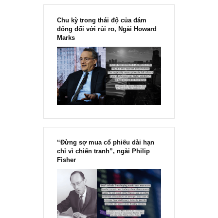
ISSUE EXCERPTS
Ấn phẩm Kỳ 82 (Bản cắt)
Ấn phẩm Kỳ 82 – Chu kỳ trong thái độ của đám đông đối với rủi ro
một case carve-out trong lĩnh vực Hạ tầng – BĐS độc quyền...
READ MORE