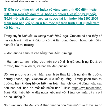
– Bảo hiểm không cần đầu tư capex để tăng trưởng, trái ngượ
các nhóm luôn luôn nặng tài sản cố định (capital-intensive) như 
sắt, vận tải, thép, điện lực, v.v
– Tiềm năng dân số & tăng trưởng thu nhập của Việt Nam tron
thập kỷ tới vẫn còn rất lớn.
– Những công ty bảo hiểm quản lý chi phí bồi thường, hoa hồn
giới và quản lý doanh nghiệp tốt vẫn sẽ đem lại mức ROE 15
đều đặn cho các cổ đông trung thành.
– Hơn thế nữa, nếu họ khá bằng một phần nhỏ như Buffett đã là
Berkshire Hathaway, các cổ đông còn được hưởng lợi kép từ 
float được tái đầu tư tốt, sinh lời hiệu quả.