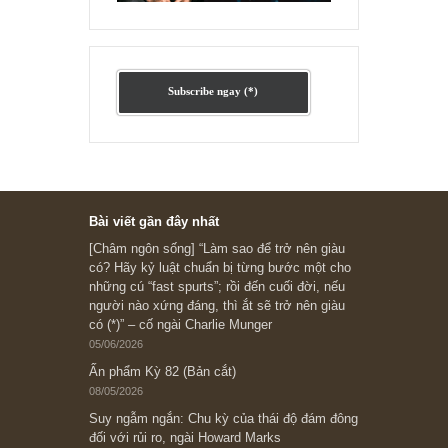
[Ấn phẩm kỳ 82], 36/36 trang,
chính thức phát hành!!
Chu kỳ trong thái độ của đám
đông đối với rủi ro, Ngài Howard
Marks