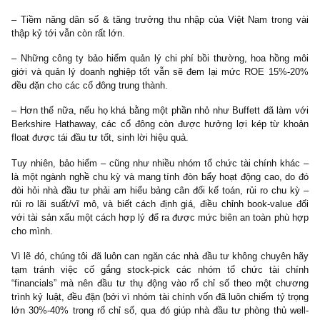
mục tiền gửi, song thiệt hại về doanh thu thuần – lợi nhuận gộ
hiểm để tạo “float” lại cực kỳ lớn. Qua đó kỳ vọng của nhà đ
ngành bảo hiểm rằng lãi suất tăng sẽ giúp họ hưởng lợi
sẽ sớ
thành nỗi thất vọng…
Dù vậy, là một người đam mê các ngành nghề liên quan lĩnh vự
chính và theo dõi nhóm này suốt thập kỷ qua, chúng tôi vẫn cho
bảo hiểm là một ngành hấp dẫn, bởi vì:
– Bảo hiểm cũng như ngân hàng, là ngành kinh doanh tiền tệ c
năng tăng trưởng vô tận
theo sự phát triển của cung tiền giấy
“unlimited growth” – như đúc kết của cả gia đình ngài Chris Dav
đầu tư nhóm tài chính gần 100 năm