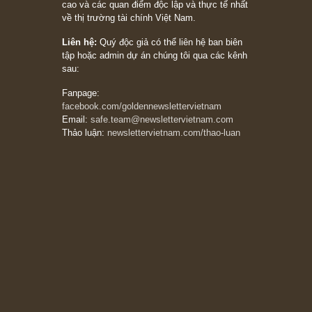
Ấn phẩm lẻ Kỳ 81 đến 83
Ấn phẩm cũ Kỳ 78 đến 80