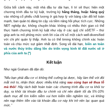
hiểu biết của anh ta và hạn chế sai sót đáng kể. Những nhà đ
giỏi timing có thể đúng về chỉ số Index hay một ngành nghề, son
chọn lựa sai doanh nghiệp
với bảng cân đối kế toán tệ hại, ban
trị không đáng tin cậy, định giá ngất ngưởng, v.v vẫn chưa ch
được lợi nhuận thỏa mãn trong dài hạn.
Quả thực không phải ngẫu nhiên ngài Peter Lynch đã nhấn mạn
quan trọng của việc tập trung vào chọn lựa đúng doanh nghiệp th
cố gắng dự phóng vĩ mô (*)
Thứ hai,
trong bối cảnh thịnh vượng, bull-market hưng phấn, 
nhà đầu cơ lạc quan quá mức, chờ đợi một mốc giá tròn trĩnh n
ví dụ như 1,800 điểm của VN-Index hay cổ phiếu bất động sả
[500.0], hay cổ phiếu thép đầu ngành giá [100.0] thì mới bắt đầu
lời chẳng hạn, sẽ có thể không nhìn ra rằng nó đang ở cuối của c
và rủi ro đảo chiều rất lớn, đồng thời mức định giá so với av
earnings, book-value hay giá trị thực đang quá ngất ngưởng đế
downside tiềm năng có thể lên đến từ -67% đến -90% (!)
Một lần nữa, những người tập trung vào doanh nghiệp, vào “pric
vào định giá sẽ nhận ra mức biên an toàn cho anh ta đang ở mứ
nên bán ra, hoặc tạm thời đứng xa những case nguy hiểm như th