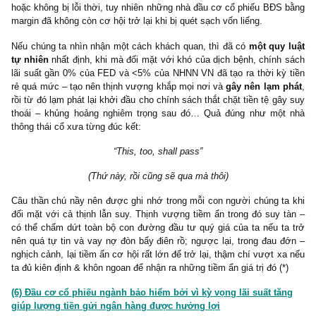
người từng trải chu kỳ trước đã cảnh báo, từ 0.25% -> ~5%, dẫ
việc thắt chặt tiền tệ tương tự từ Ngân hàng Nhà nước VN hòn
vệ tỷ giá USD/VND, trái ngược hoàn toàn bởi kỳ vọng “bơm 
trước đó.
– Rủi ro Bộ Chính Trị thay đổi ý chí đối với lĩnh vực BĐS, như bà
của người láng giềng đã có trước đó 1-2 năm.
– Kênh huy động trái phiếu doanh nghiệp sụp đổ. Việc hàng loạ
công ty chính thức tuyên bố vỡ nợ (defaulted) gốc + lãi trái phiế
Novaland, Đất Xanh, Hưng Thịnh và 54 doanh nghiệp khác gây 
hoảng niềm tin nghiêm trọng trên toàn hệ thống.
– Sự hoảng loạn gây nên margin-call cổ phiếu của kể cả ban lãn
của nhiều DN BĐS.
Như giai đoạn đớn đau vừa qua đã cho chúng ta thấy, thực 
phát cao là kẻ thù của mọi kênh đầu tư
, trừ mỗi một đồng U
được hỗ trợ bởi chu kỳ tăng lãi suất của FED. Song về lâu về
kênh cổ phiếu đã tự chứng minh rằng nó vẫn là kênh tăng trưởn
nhất vì dần dà corporate earnings sẽ bắt kịp, thậm chí tăng t
vượt lạm phát đối với hầu hết những ngành nghề thiết yếu, c