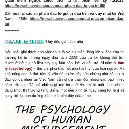
Xem lại kỳ 1 tại đây:
https://tinyurl.com/yck9f244
Quan điểm ngược chiều trích từ ấn phẩm 66, kỳ T1/2
https://newslettervietnam.com/an-pham-dau-tu-gia-tri-66/
Đặt mua lại các ấn phẩm đầu tư giá trị đầu tiên và duy nhất tại
Nam – TGN:
https://newslettervietnam.com/dat-mua-an-pham
tu/
**********
@S.A.F.E, kỳ T1/2023
:
“Quý độc giả thân mến,
Nếu phải giải thích cho việc thua lỗ và sự biến động lên xuống củ
trường kể từ những ngày đầu năm 2000, câu trả lời không th
được ở bất cứ số liệu hay quy luật nào, bởi vì câu trả lời nằm 
lý (psychology)
– thứ chi phối hầu hết mọi hành vi của loài ngườ
khả năng cao là thứ tâm lý vốn có trước đây của những nhà đầu
đầu cơ cá nhân tại Việt Nam vẫn chưa thay đổi nhiều sau bao 
năm trôi qua. Tất cả những gì mà họ chờ đợi chỉ là một lí do 
đáng (một thị trường tăng điểm, một nền kinh tế ngày càng tốt lê
quay trở lại con đường đầu cơ trước đây của mình.