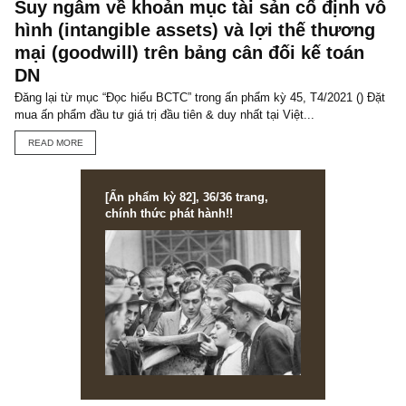
COUNTRY 2045-2050
TGN_S.A.F.E Team
Đội biên tập S.A.F.E
VIEW ALL POSTS
You may also like