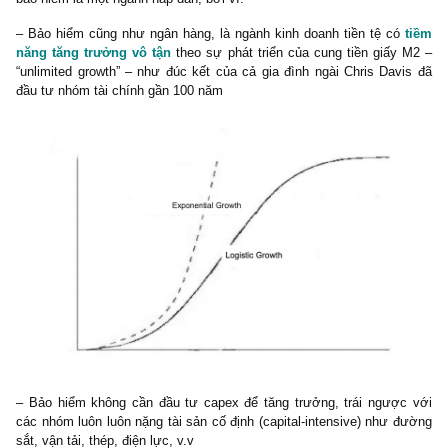
sản xuất & dịch vụ & tài chính – bất động sản vay nợ đòn bẩy
gián tiếp làm suy giảm nhu cầu mua bảo hiểm phi nhân thọ để mở
kinh doanh của họ.
– Thứ ba, lãi suất tăng sẽ làm danh mục Trái phiếu Chính phủ &
phiếu Doanh nghiệp mua ở mức yield thấp (thị giá cao) suy giảm gi
thị trường nghiêm trọng, dù chúng ta có thể không nhìn thấy trên
cân đối kế toán, do chuẩn kế toán VAS không giống như IFRS, bu
chức tài chính phải hạch toán giá trái phiếu theo thị trường
trường hợp case Silicon Valley Bank và Charles Schwab tại H
thua lỗ trắng vốn chủ do đánh giá lại danh mục trái phiếu gần đây).
– Cuối cùng, lãi suất tăng sẽ ảnh hưởng lên các nhà đầu cơ v
margin – buộc họ phải bán tháo vì margin call hoặc hoảng sợ rút 
ảnh hưởng mạnh lên thị trường cổ phiếu, gián tiếp ảnh hưởng lên
mục đầu tư cổ phiếu của công ty bảo hiểm và giá cổ phiếu của 
công ty bảo hiểm đó.
Như vậy,
“lợi ích và niềm vui chẳng tày gang”,
khi lãi suất của
tăng 300-400 điểm cơ bản, các công ty bảo hiểm chỉ được tăng
đâu đó vài chục tỷ đến vài trăm tỷ lợi nhuận đột biến một lần do