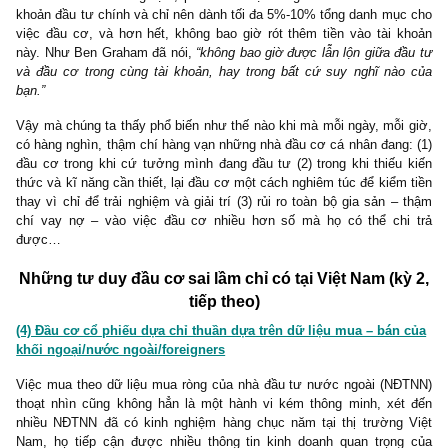
cơ
vì xét đến kĩ năng, kiến thức cũng như thời gian ít ỏi mà họ 
ngoài công việc chính: việc mua cổ phiếu bằng nợ vay margin, m
phiếu mới phát hành nóng nhất hay mua cổ phiếu giá cao ngất n
chỉ vì tin tưởng vào sự tiếp tục xu hướng tăng ấy sẽ đưa họ v
chơi đặt cược may rủi hệt như ở các sòng bạc.
Vì lẽ đó, ngài Graham cũng khuyến nghị rằng nếu các cá nhân
đầu cơ chỉ để trải nghiệm, phải tách biệt riêng hoàn toàn ra khỏ
khoản đầu tư chính và chỉ nên dành tối đa 5%-10% tổng danh mụ
việc đầu cơ, và hơn hết, không bao giờ rót thêm tiền vào tài 
này. Như Ben Graham đã nói,
“không bao giờ được lẫn lộn giữa đ
và đầu cơ trong cùng tài khoản, hay trong bất cứ suy nghĩ nà
bạn.”
Vậy mà chúng ta thấy phổ biến như thế nào khi mà mỗi ngày, mỗi
có hàng nghìn, thậm chí hàng vạn những nhà đầu cơ cá nhân đang
đầu cơ trong khi cứ tưởng mình đang đầu tư (2) trong khi thiếu
thức và kĩ năng cần thiết, lại đầu cơ một cách nghiêm túc để kiểm
thay vì chỉ để trải nghiệm và giải trí (3) rủi ro toàn bộ gia sản –
chí vay nợ – vào việc đầu cơ nhiều hơn số mà họ có thể ch
được…