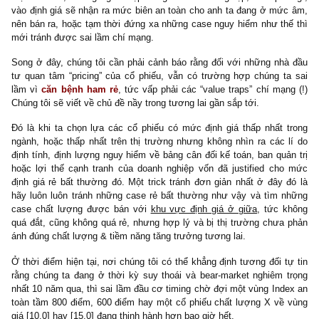
chẳng hạn, anh ta hầu như sẽ bị một mỏ neo trong tâm lý dẫn đến
rất khó chấp nhận rằng thị trường sẽ không về mức giá đó nữa, đ
chịu một chi phí cơ hội khổng lồ.
Ở cùng góc độ đó nhưng trường hợp khác, anh ta chờ một cổ ph
về [5.0] hay [10.0] theo các ngưỡng hỗ trợ, vùng đáy cũ trong qu
hoặc một mốc tròn trĩnh nào đó anh ta tự nghĩ ra như một m
toàn, anh ta cũng có thể bỏ lỡ một cổ phiếu giá hời khi mà nó v
được bán ở mức khá rẻ so với average earnings, book-value ha
triển vọng tăng trưởng tương lai.
Trong khi đó, một nhà đầu tư dài hạn theo hướng “pricing”, khi a
nhận ra chỉ số Index của TTCK hoặc cổ phiếu X anh ta theo dõ
nhiều năm đã về một vùng định giá khá rẻ so với normalized earn
book-value và triển vọng, đồng thời giá của nó đã phản ánh tươn
gần hết các rủi ro mà thị trường lo ngại, anh ta hoàn toàn có thể t
giải ngân khi mà
biên an toàn đang đứng về phía anh ta
, dù cho a
có timing không chính xác ngay đáy của thị trường lẫn cổ phiếu (*
phong cách này, anh ta cũng không quan tâm quá nhiều đến dự
thị trường hay vĩ mô có thể gây sai sót lớn, mà anh ta chỉ tập 
vào việc stock-picking, hay business-picking, thứ nằm trong vòng