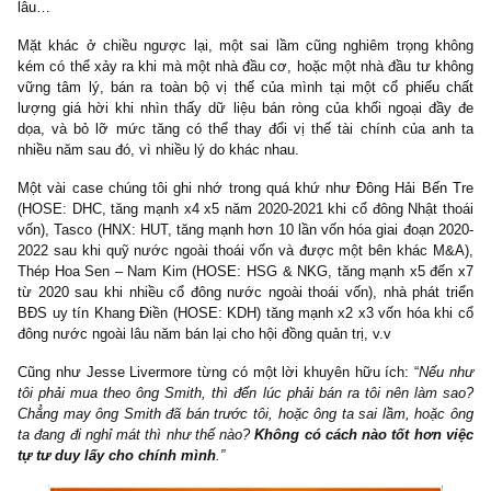
– Cổ phiếu đó là một cổ phiếu chu kỳ đã ở pha cuối của chu kỳ
trưởng nóng, với lợi nhuận ở xác suất rất cao sẽ suy giảm mạnh
với đòn bẩy nợ vay khổng lồ đang chực chờ.
– Cổ phiếu đó có rủi ro quản trị “ẩn giấu” đến mức nhà đầu tư
ngoài nhiều năm kinh nghiệm cũng không thể nhìn nhận ra.
– Và nguy hiểm hơn hết, cổ phiếu đó được thao túng tinh vi bởi 
ban quản trị biết cách sử dụng các công ty bình phong, SPV lập 
đảo quốc thiên đường thuế để tiện tay thao túng (giả danh khối 
mua ròng), như case Adani Group chúng tôi đã viết cách đây 
lâu…
Mặt khác ở chiều ngược lại, một sai lầm cũng nghiêm trọng 
kém có thể xảy ra khi mà một nhà đầu cơ, hoặc một nhà đầu tư 
vững tâm lý, bán ra toàn bộ vị thế của mình tại một cổ phiếu
lượng giá hời khi nhìn thấy dữ liệu bán ròng của khối ngoại đ
dọa, và bỏ lỡ mức tăng có thể thay đổi vị thế tài chính của a
nhiều năm sau đó, vì nhiều lý do khác nhau.
Một vài case chúng tôi ghi nhớ trong quá khứ như Đông Hải Bế