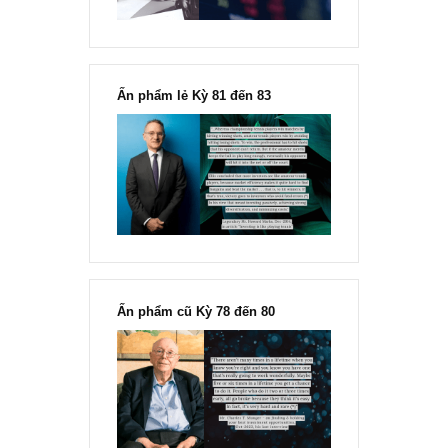
FINANCIAL STATEMENT
Suy ngẫm về khoản mục tài sản cố định
hình (intangible assets) và lợi thế thươ
mại (goodwill) trên bảng cân đối kế toán
DN
Đăng lại từ mục “Đọc hiểu BCTC” trong ấn phẩm kỳ 45, T4/2021 ()
mua ấn phẩm đầu tư giá trị đầu tiên & duy nhất tại Việt...
READ MORE