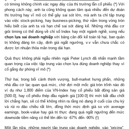
điên rồ của thị trường:
– Một, anh ta canh ra vào bằng thời điểm (timing).
– Hai, anh ta hành động dựa trên cơ sở định giá doanh nghiệp 
trường, tức mua khi rẻ, và bán khi đắt (pricing).
Đối với phương án thứ nhất, sau nhiều thập kỷ trải nghiệm thị t
chứng khoán, ngài Graham đã đúc kết lại rằng: “Trong phân tíc
trường,
bạn không hề có
biên an toàn
, bạn chỉ có thể đúng hoặc
nếu bạn sai, bạn sẽ mất rất nhiều tiền.” (link:
https://wp.me/pc
1gn
). Mất nhiều tiền ở đây ngoài việc mất vốn liếng, còn mất cả ch
cơ hội khổng lồ.
Như vậy, một nhà đầu cơ đi theo trường phái “timing” ở vế trước 
thể mắc sai lầm nghiêm trọng ở cả hai hướng.
Thứ nhất,
ở trường hợp khi kinh tế suy thoái, thị trường giá 
bear market, anh ta chờ đợi một ngưỡng hỗ trợ kỹ thuật nào đ
600-800 điểm tròn trĩnh để bắt đầu giải ngân mua vào các cổ phiế
hời. Nếu thị trường thực sự về mức giá đó, anh ta sẽ đúng và th
to. Ngược lại, nếu nó chỉ về tới 900 điểm rồi tăng trưởng vĩnh