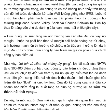
(6) Đầu cơ cổ phiếu ngành bảo hiểm bởi vì kỳ vọng lãi suất tă
giúp lượng tiền gửi ngân hàng được hưởng lợi
Thoáng nhìn qua, có thể thấy lập luận trên là khá logic, khi mà 
tiền gửi của ngành bảo hiểm trung bình mỗi công ty lên đến vài 
tỷ, cá biệt như case BVH có thể lên đến ~110 nghìn tỷ, do đó b
mức tăng lãi suất nào tầm 3%-4% (hay 300-400 điểm cơ bả
NHTW và khối NHTM đều ảnh hưởng trọng yếu lên earnings v
của ngành.
Tuy nhiên như một bài viết chúng tôi đã đúc kết cách đây 6 nă
năm 2017, chúng tôi tin rằng câu chuyện lãi suất tăng từ FED s
hưởng sâu rộng hơn các chuyên gia n
(
https://newslettervietnam.com/vi-sao-chung-toi-cho-rang-cau-chuy
lai-suat-tang/
):
– Thứ nhất, lãi suất tăng sẽ làm suy giảm nghiêm trọng nhu cầ
thế chấp mua nhà thả nổi (adjustable-rate mortgage), đây cũng là
khách hàng chiếm tỷ trọng lớn nhất trong kênh bancassurance củ
hết các DN bảo hiểm.
– Thứ hai, lãi suất tăng sẽ ảnh hưởng đến hàng loạt các doanh n