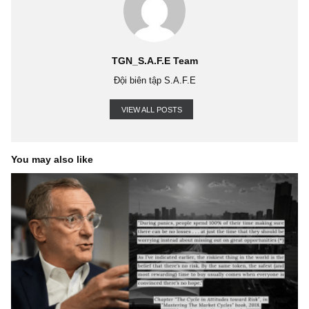
nên nạp thêm tiền vào tài khoản đầu cơ này khi trở nên lạc qua
mức.”
Nhiều năm quan sát vừa qua, chúng tôi biết rất nhiều nhà đầu 
thành công kiếm hàng triệu đô la, hàng trăm tỷ đồng trong thời
ngắn chỉ vỏn vẹn vài năm, để rồi mất tất cả, và rời bỏ con đườn
tư một cách hụt hẫng, tiếc nuối và chấm dứt đột ngột không t
đoán trước.
Ngược lại, chúng tôi cũng biết những nhà đầu tư cẩn trọng, dài hạ