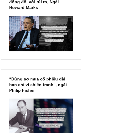
Chu kỳ trong thái độ của đám
đông đối với rủi ro, Ngài
Howard Marks
“Đừng sợ mua cổ phiếu dài
hạn chỉ vì chiến tranh”, ngài
Philip Fisher