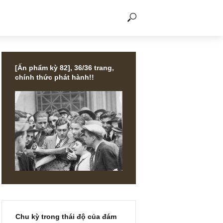
THẢO LUẬN
[Ấn phẩm kỳ 82], 36/36 trang,
chính thức phát hành!!
trường,
 an