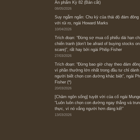
Bài viết gần đây nhất
[Châm ngôn sống] “Làm sao để trở nên
kỷ luật chuẩn bị từng bước một cho nh
spurts”; rồi đến cuối đời, nếu người n
thì ắt sẽ trở nên giàu có (*)” – cố ngài
05/06/2026
Ấn phẩm Kỳ 82 (Bản cắt)
08/05/2026
Suy ngẫm ngắn: Chu kỳ của thái độ đá
với rủi ro, ngài Howard Marks
10/04/2026
Trích đoạn: “Đừng sợ mua cổ phiếu dài
chiến tranh (don’t be afraid of buying s
scare)”, rất hay bởi ngài Philip Fisher
27/03/2026
Trích đoạn: “Đừng bao giờ chạy theo 