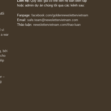
The Golden Newsletter Vietnam
là ấn phẩm đầu
giá trị đầu tiên và duy nhất tại Việt Nam dành cho
 giàu có? Hãy
nhà đầu tư cá nhân. Chúng tôi cam kết đưa đến 
ững cú “fast
đầu tư triết lý đầu tư giá trị nguyên bản, những
ào xứng đáng,
khuyến nghị chất lượng cao và các quan điểm độ
 Charlie Munger
lập và thực tế nhất về thị trường tài chính Việt N
Liên hệ:
Quý độc giả có thể liên hệ ban biên tập
hoặc admin dự án chúng tôi qua các kênh sau:
m đông đối
Fanpage:
facebook.com/goldennewslettervietnam
Email:
safe.team@newslettervietnam.com
Thảo luận:
newslettervietnam.com/thao-luan
 hạn chỉ vì
tocks on a war
đám đông, bởi