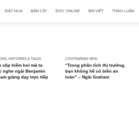
ĐẶT MUA
BẢN CẮT
ĐỌC ONLINE
BÀI VIẾT
PERSONS, HISTORIES & TALES
CONTRARIAN VIEW
Đoạn clip hiếm hoi mà ta
“Trong phân tích thị 
được nghe ngài Benjamin
bạn không hề có biên
Graham giảng dạy trực tiếp
toàn” – Ngài Graham