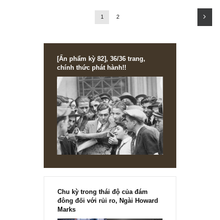
bị “buộc phải khiêm tốn” (about to be humbl
ISSUE EXCERPTS
Ấn phẩm đầu tư giá trị 71_tháng 06.2023
1
2