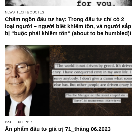
(Bản đặc biệt) Tiểu sử & bí quyết đầu tư thà
công của 14 NĐT giá trị huyền thoại, chọn lọ
dầy công nhất bởi TGN (*)
NEWS, TECH & QUOTES
Châm ngôn đầu tư hay: Trong đầu tư chỉ có 
loại người – người biết khiêm tốn, và người 