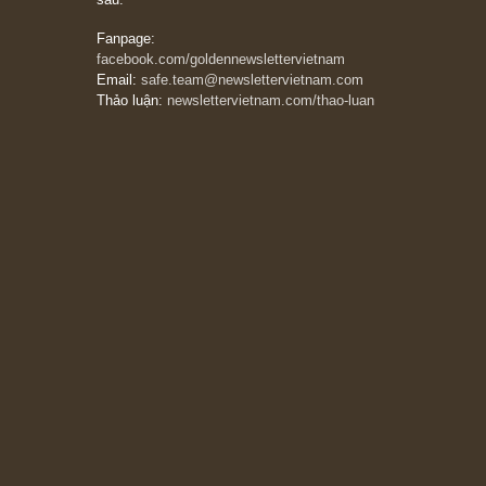
Suy ngẫm ngắn: Chu kỳ của thái độ đám đông
đối với rủi ro, ngài Howard Marks
10/04/2026
Trích đoạn: “Đừng sợ mua cổ phiếu dài hạn
chỉ vì chiến tranh (don’t be afraid of buying
stocks on a war scare)”, rất hay bởi ngài
Philip Fisher
27/03/2026
Trích đoạn: “Đừng bao giờ chạy theo đám
đông, bởi vì phần thưởng lớn nhất trong đầu
tư chỉ dành cho người biết chọn con đường
khác biệt”, ngài Philip Fisher (*)
20/03/2026
[Châm ngôn sống] tuyệt vời của cố ngài
Munger – “Luôn luôn chọn con đường ngay
thẳng và trung thực, vì nó vắng người hơn
đáng kể!”
13/03/2026
The Golden Newsletter Vietnam
là ấn phẩm