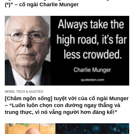
những cú “fast spurts”; rồi đến cuối đời, nếu
người nào xứng đáng, thì ắt sẽ trở nên giàu 
(*)” – cố ngài Charlie Munger
NEWS, TECH & QUOTES
[Châm ngôn sống] tuyệt vời của cố ngài Mun
– “Luôn luôn chọn con đường ngay thẳng và