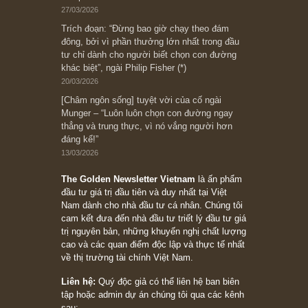
Subscribe ngay (*)
Bài viết gần đây nhất
[Châm ngôn sống] “Làm sao để trở nên giàu
có? Hãy kỷ luật chuẩn bị từng bước một cho
những cú “fast spurts”; rồi đến cuối đời, nếu
người nào xứng đáng, thì ắt sẽ trở nên giàu
có (*)” – cố ngài Charlie Munger
05/06/2026
Ấn phẩm Kỳ 82 (Bản cắt)
08/05/2026