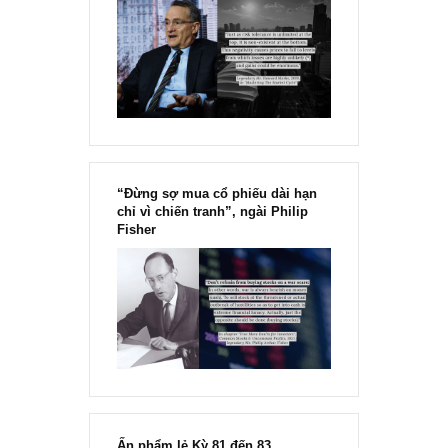
[Ấn phẩm kỳ 82], 36/36 trang,
chính thức phát hành!!
Chu kỳ trong thái độ của đám
đông đối với rủi ro, Ngài Howard
Marks