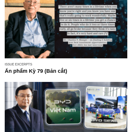
trung thực, vì nó vắng người hơn đáng kể!”
ISSUE EXCERPTS
Ấn phẩm Kỳ 79 (Bản cắt)