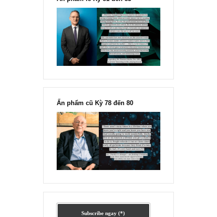
“Đừng sợ mua cổ phiếu dài hạn
chỉ vì chiến tranh”, ngài Philip
Fisher