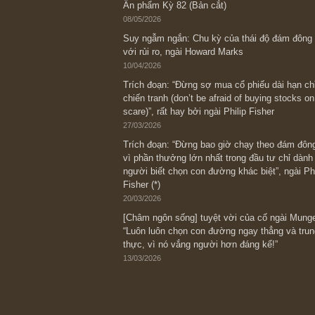
Bài viết gần đây nhất
[Châm ngôn sống] “Làm sao để trở nên
kỷ luật chuẩn bị từng bước một cho nh
spurts”; rồi đến cuối đời, nếu người n
thì ắt sẽ trở nên giàu có (*)” – cố ngài
05/06/2026
Ấn phẩm Kỳ 82 (Bản cắt)
08/05/2026
Suy ngẫm ngắn: Chu kỳ của thái độ đá
với rủi ro, ngài Howard Marks
10/04/2026
Trích đoạn: “Đừng sợ mua cổ phiếu dài
chiến tranh (don’t be afraid of buying s
scare)”, rất hay bởi ngài Philip Fisher
27/03/2026
Trích đoạn: “Đừng bao giờ chạy theo 