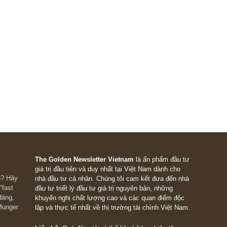
1
2
3
NE