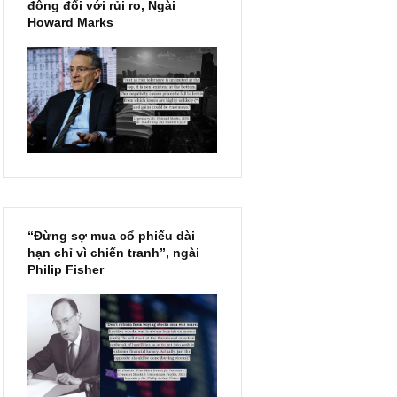
Chu kỳ trong thái độ của đám
đông đối với rủi ro, Ngài
Howard Marks
ắt)
“Đừng sợ mua cổ phiếu dài
hạn chỉ vì chiến tranh”, ngài
Philip Fisher