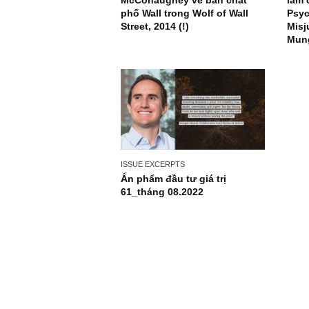
NEWS, TECH & QUOTES
Đoạn phim tuyệt vời, chân
thực bởi Matthew
McConaughey về bản chất
phố Wall trong Wolf of Wall
Street, 2014 (!)
ISSUE EXCERPTS
Ấn phẩm đầu tư giá trị
61_tháng 08.2022