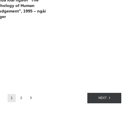
ISSUE EXCERPTS
ISSUE EXCERPTS
(Bản đặc biệt) Tâm lý học
Ấn phẩm đầu tư giá tr
đằng sau những hành vi sai
62_tháng 09.2022
lầm của loài người “The
Psychology of Human
Misjudgement”, 1995 – ngài
Munger