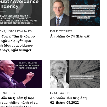
PERSONS, HISTORIES & TALES
ISSUE EXCERPTS
Trích đoạn: Tâm lý xóa bỏ
Ấn phẩm Kỳ 74 (Bản c
nghi ngờ để quyết định
nhanh (doubt avoidance
tendency), ngài Munger