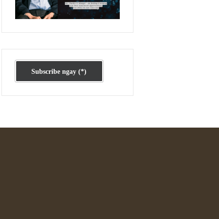
Ấn phẩm cũ Kỳ 78 đến 80
XT
Subscribe ngay (*)