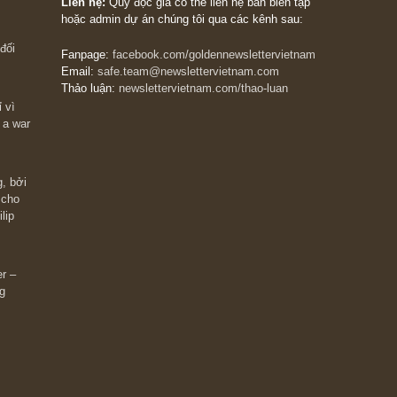
The Golden Newsletter Vietnam
là ấn phẩm đầu
giá trị đầu tiên và duy nhất tại Việt Nam dành cho
 giàu có? Hãy
nhà đầu tư cá nhân. Chúng tôi cam kết đưa đến 
ững cú “fast
đầu tư triết lý đầu tư giá trị nguyên bản, những
ào xứng đáng,
khuyến nghị chất lượng cao và các quan điểm độ
 Charlie Munger
lập và thực tế nhất về thị trường tài chính Việt N
Liên hệ:
Quý độc giả có thể liên hệ ban biên tập
hoặc admin dự án chúng tôi qua các kênh sau:
m đông đối
Fanpage:
facebook.com/goldennewslettervietnam
Email:
safe.team@newslettervietnam.com
Thảo luận:
newslettervietnam.com/thao-luan
 hạn chỉ vì
tocks on a war
đám đông, bởi