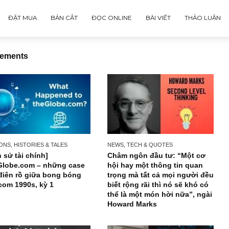
ĐẶT MUA
BẢN CẮT
ĐỌC ONLINE
BÀI VIẾT
isjudgements
PERSONS, HISTORIES & TALES
NEWS, TECH & QUOTES
[Lịch sử tài chính]
Châm ngôn đầu tư: “
TheGlobe.com – những case
hội hay một thông ti
IPO điên rồ giữa bong bóng
trọng mà tất cả mọi 
dot-com 1990s, kỳ 1
biết rộng rãi thì nó s
thể là một món hời nữ
Howard Marks