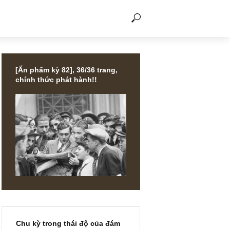
THẢO LUẬN
[Ấn phẩm kỳ 82], 36/36 trang,
chính thức phát hành!!
Một cơ
n quan
người đều
ẽ khó có
a”, ngài