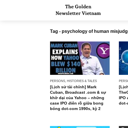
Tag - psychology of human m
PERSONS, HISTORIES & TALES
[Lịch sử tài chính] Mark
Cuban, Broadcast .com & sự
khờ dại của Yahoo – những
case IPO điên rồ giữa bong
bóng dot-com 1990s, kỳ 2