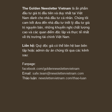
05/06/2026
Ấn phẩm Kỳ 82 (Bản cắt)
08/05/2026
Suy ngẫm ngắn: Chu kỳ của thái độ đám đông
đối với rủi ro, ngài Howard Marks
10/04/2026
Trích đoạn: “Đừng sợ mua cổ phiếu dài hạn
chỉ vì chiến tranh (don’t be afraid of buying
stocks on a war scare)”, rất hay bởi ngài
Philip Fisher
27/03/2026
Trích đoạn: “Đừng bao giờ chạy theo đám
đông, bởi vì phần thưởng lớn nhất trong đầu
tư chỉ dành cho người biết chọn con đường
khác biệt”, ngài Philip Fisher (*)
20/03/2026
[Châm ngôn sống] tuyệt vời của cố ngài
Munger – “Luôn luôn chọn con đường ngay