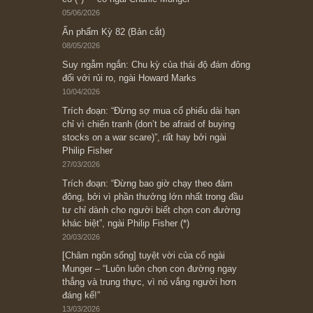
Subscribe ngay (*)
Bài viết gần đây nhất
[Châm ngôn sống] “Làm sao để trở nên giàu
có? Hãy kỷ luật chuẩn bị từng bước một cho
những cú “fast spurts”; rồi đến cuối đời, nếu
người nào xứng đáng, thì ắt sẽ trở nên giàu
có (*)” – cố ngài Charlie Munger