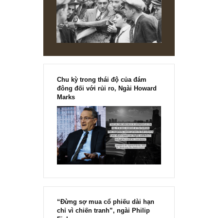
thường” kỳ 2 – sắp phát hành! Cách đặt mua, giá cả, và hình thức
thanh toán ở link: www...
1
…
4
5
6
7
8
…
10
[Ấn phẩm kỳ 82], 36/36 trang,
chính thức phát hành!!