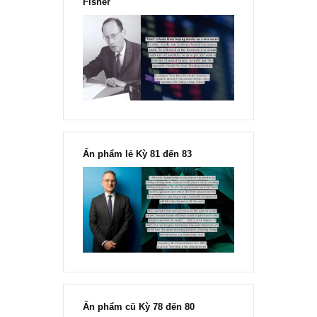
Chu kỳ trong thái độ của đám
đông đối với rủi ro, Ngài Howard
Marks
“Đừng sợ mua cổ phiếu dài hạn
chỉ vì chiến tranh”, ngài Philip
Fisher