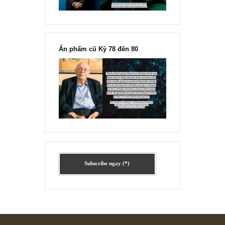
“Đừng sợ mua cổ phiếu dài hạn
chỉ vì chiến tranh”, ngài Philip
Fisher
Ấn phẩm lẻ Kỳ 81 đến 83