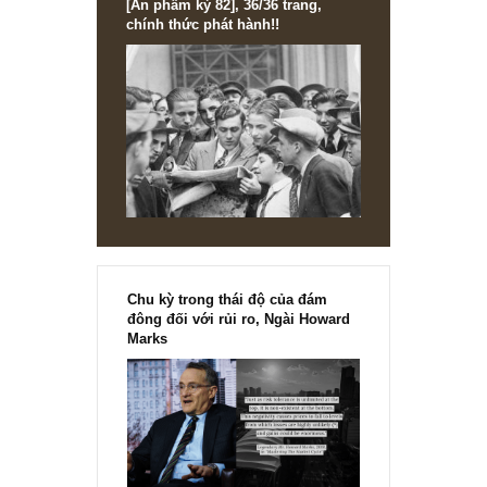
NEWS, TECH & QUOTES
Châm ngôn đầu tư hay: Trong đầu tư chỉ có 
loại người – người biết khiêm tốn, và người 
bị “buộc phải khiêm tốn” (about to be humbl
1
2
3
4
[Ấn phẩm kỳ 82], 36/36 trang,
chính thức phát hành!!