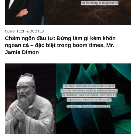
ISSUE EXCERPTS
Ấn phẩm Kỳ 76 (Bản cắt)
NEWS, TECH & QUOTES
Châm ngôn đầu tư: Đừng làm gì kém khôn
ngoan cả – đặc biệt trong boom times, Mr.
Jamie Dimon