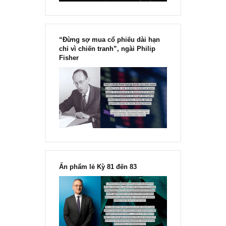
Chu kỳ trong thái độ của đám
đông đối với rủi ro, Ngài Howard
Marks