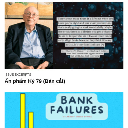
trung thực, vì nó vắng người hơn đáng kể!”
ISSUE EXCERPTS
Ấn phẩm Kỳ 79 (Bản cắt)