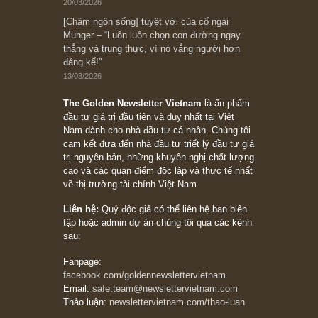
Bài viết gần đây nhất
[Châm ngôn sống] “Làm sao để trở nên giàu
có? Hãy kỷ luật chuẩn bị từng bước một cho
những cú “fast spurts”; rồi đến cuối đời, nếu
người nào xứng đáng, thì ắt sẽ trở nên giàu
có (*)” – cố ngài Charlie Munger
05/06/2026
Ấn phẩm Kỳ 82 (Bản cắt)
08/05/2026
Suy ngẫm ngắn: Chu kỳ của thái độ đám đông
đối với rủi ro, ngài Howard Marks
10/04/2026
Trích đoạn: “Đừng sợ mua cổ phiếu dài hạn
chỉ vì chiến tranh (don’t be afraid of buying
stocks on a war scare)”, rất hay bởi ngài