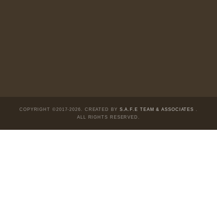
Liên hệ:
Quý độc giả có thể liên hệ ban biên
tập hoặc admin dự án chúng tôi qua các kênh
sau:
Fanpage:
facebook.com/goldennewslettervietnam
Email:
safe.team@newslettervietnam.com
Thảo luận:
newslettervietnam.com/thao-luan