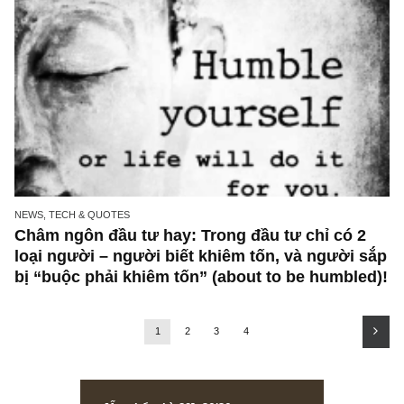
ISSUE EXCERPTS
(Bản đặc biệt) Tiểu sử & bí quyết đầu tư thà
công của 14 NĐT giá trị huyền thoại, chọn lọ
dầy công nhất bởi TGN (*)