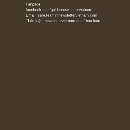
đối với rủi ro, ngài Howard Marks
10/04/2026
Trích đoạn: “Đừng sợ mua cổ phiếu dài hạn
chỉ vì chiến tranh (don’t be afraid of buying
stocks on a war scare)”, rất hay bởi ngài
Philip Fisher
27/03/2026
Trích đoạn: “Đừng bao giờ chạy theo đám
đông, bởi vì phần thưởng lớn nhất trong đầu
tư chỉ dành cho người biết chọn con đường
khác biệt”, ngài Philip Fisher (*)
20/03/2026
[Châm ngôn sống] tuyệt vời của cố ngài
Munger – “Luôn luôn chọn con đường ngay
thẳng và trung thực, vì nó vắng người hơn
đáng kể!”
13/03/2026
The Golden Newsletter Vietnam
là ấn phẩm
đầu tư giá trị đầu tiên và duy nhất tại Việt