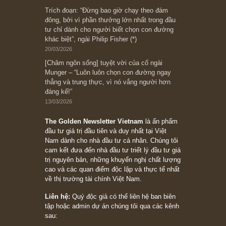
Subscribe ngay (*)
Bài viết gần đây nhất
[Châm ngôn sống] “Làm sao để trở nên giàu
có? Hãy kỷ luật chuẩn bị từng bước một cho
những cú “fast spurts”; rồi đến cuối đời, nếu
người nào xứng đáng, thì ắt sẽ trở nên giàu
có (*)” – cố ngài Charlie Munger
05/06/2026
Ấn phẩm Kỳ 82 (Bản cắt)
08/05/2026
Suy ngẫm ngắn: Chu kỳ của thái độ đám đông