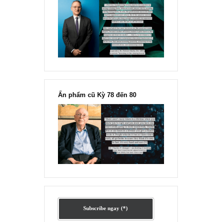
“Đừng sợ mua cổ phiếu dài hạn
chỉ vì chiến tranh”, ngài Philip
Fisher