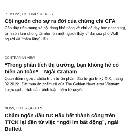
ISSUE EXCERPTS
Bàn về phân bổ danh mục cho nhà đầu tư
phòng thủ (*)
Bàn về cách phân bổ danh mục (portfolio allocation) cho các nhà 
tư phòng thủ (defensive investor), duy nhất tại TGN, trích từ ấn p
49 – Watch list 10 cp cho NĐT phòng...
PERSONS, HISTORIES & TALES
Cội nguồn cho sự ra đời của chứng chỉ CFA
Gần đây trên mạng xã hội đang khá nóng về chủ đề dạy học (teach
tự nhiên làm chúng tôi nhớ lên một người thầy vĩ đại của phố Wall
người đã “thầm lặng” đấu...