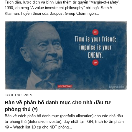
NEWS, TECH & QUOTES
Châm ngôn đầu tư: Hãy cẩn thận với những 
“giả vờ” đầu tư giá trị (value pretenders), ngà
Seth A. Klarman
Trích dẫn, lược dịch và bình luận thêm từ quyển “Margin-of-safety
1990, chương “A value-investment philosophy” bởi ngài Seth A.
Klarman, huyền thoại của Baupost Group Châm ngôn...