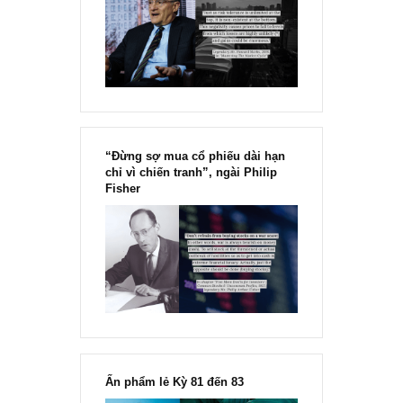
[Ấn phẩm kỳ 82], 36/36 trang,
chính thức phát hành!!
Chu kỳ trong thái độ của đám
đông đối với rủi ro, Ngài Howard
Marks