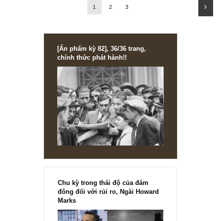
NEWS, TECH & QUOTES
Châm ngôn sống: 3 từ nguy hiểm nhất trong
cuộc đời
Tiếp nối chuỗi châm ngôn về những câu nói nguy hiểm nhất cản tr
đến với thành công, tuần nầy chúng tôi muốn chia sẻ cho các độc 
một câu châm ngôn sống mà chúng tôi tự...
1
2
3