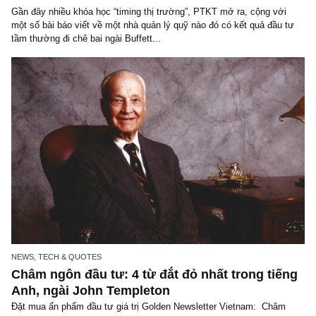
CONTRARIAN VIEW
“Trong phân tích thị trường, bạn không hề c
biên an toàn” – Ngài Graham
Quan điểm ngược chiều trích từ ấn phẩm đầu tư giá trị kỳ XIX, th
02.2019: Đặt mua ấn phẩm cũ của The Golden Newsletter Vietna
Lược dịch, trích dẫn, bình luận thêm từ quyển...
NEWS, TECH & QUOTES
Châm ngôn đầu tư: Hầu hết thành công trên
TTCK lại đến từ việc “ngồi im bất động”, ngà
Buffett
Gần đây nhiều khóa học “timing thị trường”, PTKT mở ra, cộng vớ
một số bài báo viết về một nhà quản lý quỹ nào đó có kết quả đầu
tầm thường đi chê bai ngài Buffett...