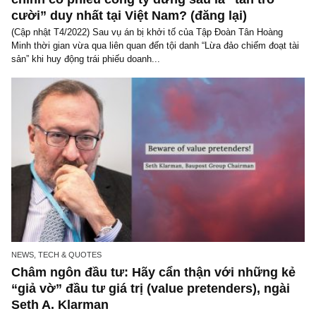
CONTRARIAN VIEW
Vì sao trái phiếu doanh nghiệp đảm bảo bằn
chính cổ phiếu công ty đứng sau là “tấn trò
cười” duy nhất tại Việt Nam? (đăng lại)
(Cập nhật T4/2022) Sau vụ án bị khởi tố của Tập Đoàn Tân Hoàng
Minh thời gian vừa qua liên quan đến tội danh “Lừa đảo chiếm đoạt
sản” khi huy động trái phiếu doanh...