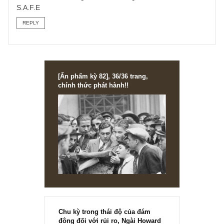
bản riêng, thật sơ sót. Cũng rất xin lỗi S.A.F.E vì câu hỏi k
khá dài và mất thời gian, do thời gian qua đã có nhiều vụ
việc cty chứng khoán làm trái quy định đã bị xử phạt rất
nhẹ, có cty nhỏ và cả cty lớn nên tôi đã hơi lo lắng thái qu
1 lần nữa cảm ơn S.A.F.E team rất nhiều.
REPLY
TGN_S.A.F.E Team
15/03/2021 at 3:56 PM
Vâng không có chi anh nhé,
Nhờ câu hỏi của anh mà các độc giả cũng được đào sâu
thêm về vấn đề sở hữu chứng khoán, giúp họ củng cố ni
tin.
Chúc anh thành công trên con đường đầu tư của mình!
S.A.F.E