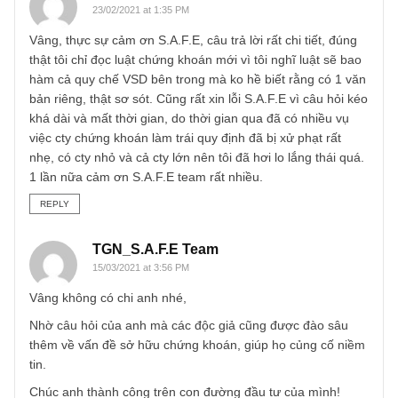
thì chúng tôi tin rằng họ sẽ thiệt hại không chỉ án phạt mà
còn lại uy tín hàng trăm tỷ, hàng nghìn tỷ và còn là tội hìn
sự (lạm dụng quyền hạn, lừa đảo chiếm đoạt TS).
Vì vậy giải pháp ở đây là anh cần đọc kĩ điều khoản hợp
đồng mở tài khoản, đồng thời tránh vay ký quỹ hoàn toàn
(thứ chúng tôi đã nói rất nhiều) để họ toàn quyền kiểm soá
chứng khoán của anh.
Xin được thông tin đến anh như vậy.
Angelos
REPLY
Bảo
23/02/2021 at 1:35 PM
Vâng, thực sự cảm ơn S.A.F.E, câu trả lời rất chi tiết, đúng
thật tôi chỉ đọc luật chứng khoán mới vì tôi nghĩ luật sẽ ba
hàm cả quy chế VSD bên trong mà ko hề biết rằng có 1 v