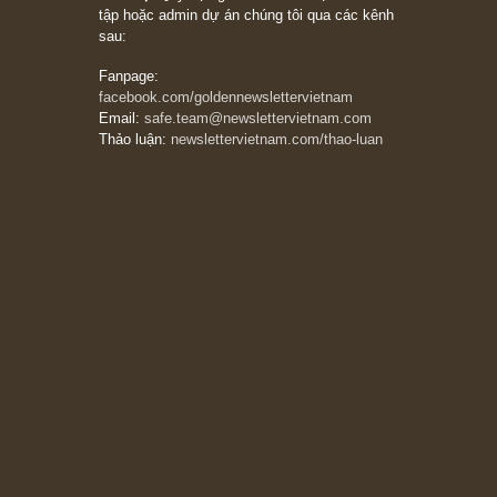
08/05/2026
Suy ngẫm ngắn: Chu kỳ của thái độ đám đông
đối với rủi ro, ngài Howard Marks
10/04/2026
Trích đoạn: “Đừng sợ mua cổ phiếu dài hạn
chỉ vì chiến tranh (don’t be afraid of buying
stocks on a war scare)”, rất hay bởi ngài
Philip Fisher
27/03/2026
Trích đoạn: “Đừng bao giờ chạy theo đám
đông, bởi vì phần thưởng lớn nhất trong đầu
tư chỉ dành cho người biết chọn con đường
khác biệt”, ngài Philip Fisher (*)
20/03/2026
[Châm ngôn sống] tuyệt vời của cố ngài
Munger – “Luôn luôn chọn con đường ngay
thẳng và trung thực, vì nó vắng người hơn
đáng kể!”
13/03/2026