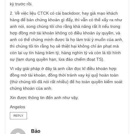
quản lý thông tin sở hữu chứng khoán để nắm điều chúng
tôi nói nhé: https://thuvienphapluat.vn/van-ban/Chung-
khoan/Quyet-dinh-04-QD-VSD-2020-Quy-che-hoat-dong-
luu-ky-chung-khoan-433863.aspx
Tuy nhiên tại sao chúng tôi nói rằng nó chỉ an toàn 99%, b
vì 1% còn lại nằm ở hợp đồng mở tài khoản của anh với c
CTCK, trong đó liệu có điều khoản “ủy quyền giao dịch tuy
đối” cho CTCK hay không, ngoài ra liệu anh có vay margin
vay ký quỹ và thế chấp chứng khoán của anh hay không?
Khi anh đã thế chấp chứng khoán, tương tự như việc “cầ
sổ đỏ” tại ngân hàng, thì quyền sở hữu đó không còn thuộ
vê anh nữa. Điều nầy chúng tôi cũng có nói trong câu trả l
kỳ trước rồi.
2. Về việc liệu CTCK có cài backdoor, hay giả mạo khách
hàng để bán chứng khoán gì đấy, thì vẫn có thể xẩy ra nh
anh nói, song chúng tôi cho rằng khả năng rất ít nếu trong
hợp đồng mở tài khoản không có điều khoản ủy quyền, và
anh có thể chứng minh được là họ làm trái ý muốn của an