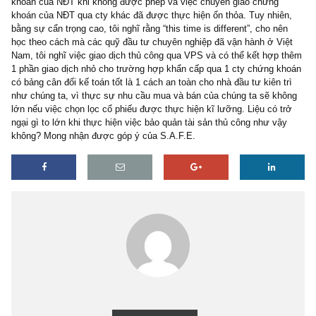
biệt mà chỉ được ghi nhận là việc sở hữu của cty chứng khoán. Đ
này được VPS chia sẻ trên truyền thông.
Tôi cũng tự mình tìm hiểu thêm 1 số case như cty chứng khoán 
hay TSS. 1 điều may mắn là họ không lừa đảo bằng cách bán ch
khoán của NĐT khi không được phép và việc chuyển giao chứng
khoán của NĐT qua cty khác đã được thực hiện ổn thỏa. Tuy nhiê
bằng sự cẩn trọng cao, tôi nghĩ rằng “this time is different”, cho nê
học theo cách mà các quỹ đầu tư chuyên nghiệp đã vận hành ở Vi
Nam, tôi nghĩ việc giao dịch thủ công qua VPS và có thể kết hợp
1 phần giao dịch nhỏ cho trường hợp khẩn cấp qua 1 cty chứng k
có bảng cân đối kế toán tốt là 1 cách an toàn cho nhà đầu tư kiên t
như chúng ta, vì thực sự nhu cầu mua và bán của chúng ta sẽ kh
lớn nếu việc chọn lọc cổ phiếu được thực hiện kĩ lưỡng. Liệu có t
ngại gì to lớn khi thực hiện việc bảo quản tài sản thủ công như vậ
không? Mong nhận được góp ý của S.A.F.E.