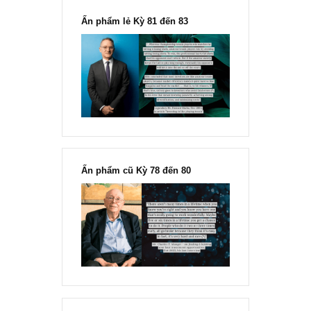
Marks
“Đừng sợ mua cổ phiếu dài hạn
chỉ vì chiến tranh”, ngài Philip
Fisher