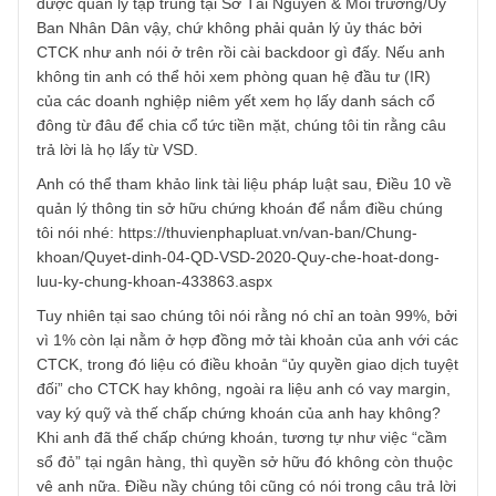
Vâng cám ơn câu hỏi hay của anh, tôi là Angelos xin mạn
phép thay mặt BBT để trả lời, mong anh thứ lỗi vì Tết nầy
tương đối gấp và ảnh hưởng dịch bệnh lần 3 nên chúng tô
trả lời hơi muộn mất…
1. Hình như anh có nhầm lẫn về khâu quản lý quyền sở h
chứng khoán của NĐT. Theo chúng tôi được biết thì chứn
khoán được sở hữu đích danh mỗi nhà đầu tư, và được
quản lý dữ liệu tập trung trên Trung tâm Lưu ký chứng
khoán (VSD) và an toàn 99% tương tự sổ đổ đích danh
được quản lý tập trung tại Sở Tài Nguyên & Môi trường/Ủ
Ban Nhân Dân vậy, chứ không phải quản lý ủy thác bởi
CTCK như anh nói ở trên rồi cài backdoor gì đấy. Nếu anh
không tin anh có thể hỏi xem phòng quan hệ đầu tư (IR)
của các doanh nghiệp niêm yết xem họ lấy danh sách cổ
đông từ đâu để chia cổ tức tiền mặt, chúng tôi tin rằng câ
trả lời là họ lấy từ VSD.
Anh có thể tham khảo link tài liệu pháp luật sau, Điều 10 v