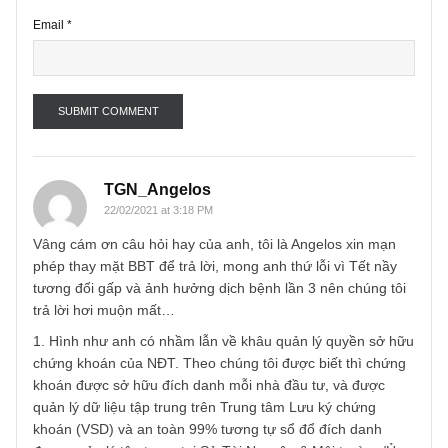
Name
*
Email
*
TGN_Angelos
22/02/2021 at 3:18 PM