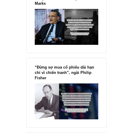
REPLY
[Ấn phẩm kỳ 82], 36/36 trang,
chính thức phát hành!!
Chu kỳ trong thái độ của đám
đông đối với rủi ro, Ngài Howard