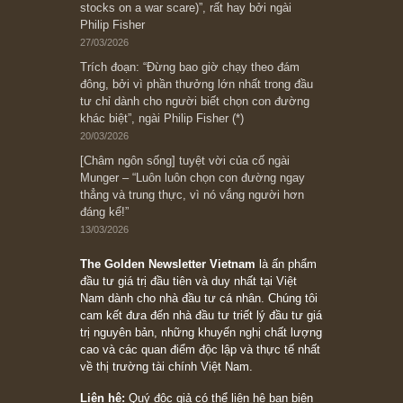
Subscribe ngay (*)
Bài viết gần đây nhất
[Châm ngôn sống] “Làm sao để trở nên giàu
có? Hãy kỷ luật chuẩn bị từng bước một cho
những cú “fast spurts”; rồi đến cuối đời, nếu
người nào xứng đáng, thì ắt sẽ trở nên giàu
có (*)” – cố ngài Charlie Munger
05/06/2026
Ấn phẩm Kỳ 82 (Bản cắt)