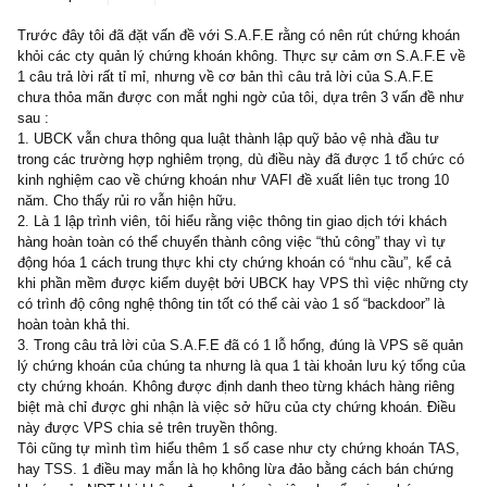
3 replies
12/01/2021
Trước đây tôi đã đặt vấn đề với S.A.F.E rằng có nên rút chứng k
khỏi các cty quản lý chứng khoán không. Thực sự cảm ơn S.A.F.
1 câu trả lời rất tỉ mỉ, nhưng về cơ bản thì câu trả lời của S.A.F.E
chưa thỏa mãn được con mắt nghi ngờ của tôi, dựa trên 3 vấn đề
sau :
1. UBCK vẫn chưa thông qua luật thành lập quỹ bảo vệ nhà đầu t
trong các trường hợp nghiêm trọng, dù điều này đã được 1 tổ chứ
kinh nghiệm cao về chứng khoán như VAFI đề xuất liên tục trong 
năm. Cho thấy rủi ro vẫn hiện hữu.
2. Là 1 lập trình viên, tôi hiểu rằng việc thông tin giao dịch tới khá
hàng hoàn toàn có thể chuyển thành công việc “thủ công” thay vì 
động hóa 1 cách trung thực khi cty chứng khoán có “nhu cầu”, kể 
khi phần mềm được kiểm duyệt bởi UBCK hay VPS thì việc nhữn
có trình độ công nghệ thông tin tốt có thể cài vào 1 số “backdoor” 
hoàn toàn khả thi.
3. Trong câu trả lời của S.A.F.E đã có 1 lỗ hổng, đúng là VPS sẽ 
lý chứng khoán của chúng ta nhưng là qua 1 tài khoản lưu ký tổn
cty chứng khoán. Không được định danh theo từng khách hàng ri