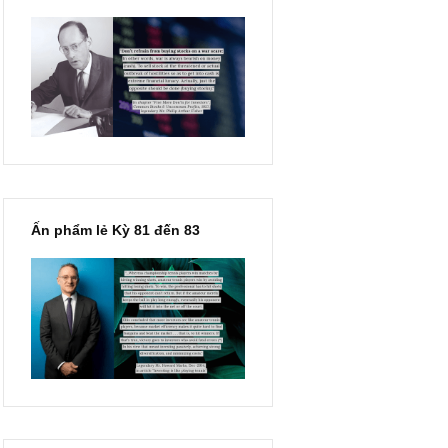
“Đừng sợ mua cổ phiếu dài
hạn chỉ vì chiến tranh”, ngài
Philip Fisher
Ấn phẩm lẻ Kỳ 81 đến 83