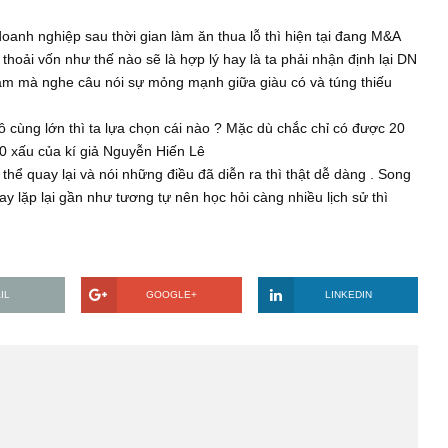
ải thích giúp.
 điểm về cuối năm 2020 giá xuống mức [2.0] tạo mức B/P khổng 
cuối năm 2020 mức giá [ 1.0] tạo mức B/ P ~ 10 x . Vậy suy ra 
g tăng giá. Cũng không phải là một ý tưởng tồi khi sử dụng 10%
 .
 “ là doanh nghiệp sau thời gian làm ăn thua lỗ thì hiện tại đ
hì mức thoải vốn như thế nào sẽ là hợp lý hay là ta phải nhận đ
các sai lầm mà nghe câu nói sự mỏng mạnh giữa giàu có và túng
 P/ B vô cùng lớn thì ta lựa chọn cái nào ? Mặc dù chắc chỉ có
tốt và 40 xấu của kí giả Nguyễn Hiến Lê
hứ không thể quay lại và nói những điều đã diễn ra thì thật dễ dà
hường hay lặp lại gần như tương tự nên học hỏi càng nhiều lịch s
EMAIL
GOOGLE+
LINKE