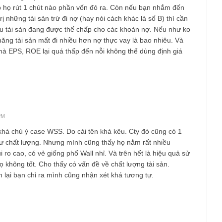
c ở đâu là món hời vốn lưu động là phương pháp gần như đã bi
m thì yêu cầu của phương pháp đó là chiết khấu 40% so với vốn
động chất lượng gồm tiền mặt. Trái phiếu. Các khoản phải thu c
 case đó có khả năng trả cổ tức vượt cả giá P. Vì vậy quá hiếm
u bán họ sẽ yêu cầu DN mua lại chứ không bán qua sàn. Còn n
ng tỏ doanh nghiệp có vấn đề rất lớn đến độ kiểm toán và các 
ho phép họ rút 1 chút nào phần vốn đó ra. Còn nếu bạn nhắm đ
 giá trị những tài sản trừ đi nợ (hay nói cách khác là số B) thì
Bao nhiêu tài sản đang được thế chấp cho các khoản nợ. Nếu nh
thì khả năng tài sản mất đi nhiều hơn nợ thực vay là bao nhiêu. 
ra sao mà EPS, ROE lại quá thấp đến nỗi không thể dùng định g