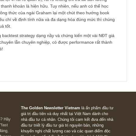
am
 thú vị của anh, như đã trả lời trong ấn phẩm 48
cũng chưa hiểu rõ câu hỏi của anh lắm. Theo chúng tôi hiểu sơ 
c mua rẻ dựa trên P/B là rất có lợi, và đôi khi có những catalyst
á trị có được lợi nhuận lớn (chẳng hạn như cải thiện kinh doan
t hành thêm, có cổ đông chiến lược tham gia, v.v), và việc đa 
c vào phân khúc nầy là một quyết định đúng đắn, đúng không 
ì chúng tôi hoàn toàn đồng tình. Chúng tôi nhớ không nhầm thì
rả lời một câu hỏi như vậy rồi. Nhìn chung ở Việt Nam, việc đầu 
hiều bất lợi vì rủi ro quản trị, rủi ro không chi trả tài sản tương
à thiếu thanh khoản là hiện hữu. Tuy nhiên, nếu anh có thể học
“twist” công thức của ngài Graham lại một chút theo hướng boo
ột số tiêu chí về định tính nữa và đa dạng hóa đúng mức thì ch
thành quả tốt.