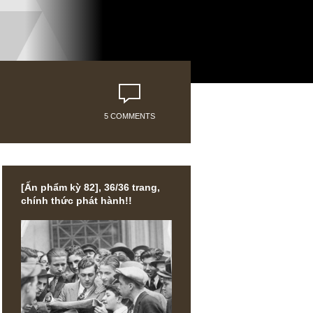
5 COMMENTS
[Ấn phẩm kỳ 82], 36/36 trang,
chính thức phát hành!!
hững ưu
hợp lý và