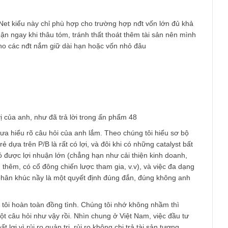
 at 4:14 PM
cũng khá chú ý case WSS. Do cái tên khá kêu. Cty đó cũng có
n đầu tư chất lượng. Nhưng mình cũng thấy họ nắm rất nhiều
u tư rủi ro cao, có vẻ giống phố Wall nhỉ. Và trên hết là hiệu qu
 của họ không tốt. Cho thấy có vấn đề về chất lượng tài sản.
se còn lại bạn chỉ ra mình cũng nhận xét khá tương tự.
eo Net Net kiểu này chỉ phù hợp cho trường hợp nđt vốn lớn đủ
lợi nhuận ngay khi thâu tóm, tránh thất thoát thêm tài sản nên
h hợp cho các nđt nắm giữ dài hạn hoặc vốn nhỏ đâu