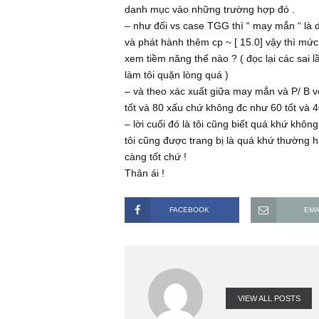
logic chưa ? Rất mong BBT có thể gi
– đối với case : WSS, HBS khi thời
gần đây có case TGG tại thời điểm 
tố về giá có lợi vô cùng về xu hướn
danh mục vào những trường hợp đó
– như đối vs case TGG thì “ may mắn
và phát hành thêm cp ~ [ 15.0] vậy t
xem tiềm năng thế nào ? ( đọc lại 
làm tôi quặn lòng quá )
– và theo xác xuất giữa may mắn và
tốt và 80 xấu chứ không đc như 60 
– lời cuối đó là tôi cũng biết quá k
tôi cũng được trang bị là quá khứ t
càng tốt chứ !
Thân ái !
FACEBOOK