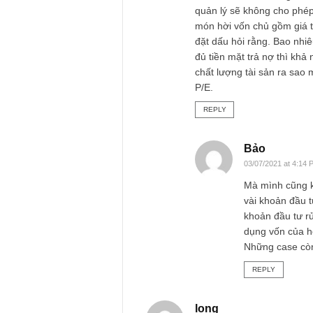
Bảo
03/07/2021 at 4:08 PM
Tôi nhớ rằng đã đọ
mất. Nếu nhớ ko lầ
động. Nếu vốn lưu 
lượng cao thì những
người chịu bán. Nế
họ chịu bán thì chứ
quản lý sẽ không c
món hời vốn chủ gồm
đặt dấu hỏi rằng. 
đủ tiền mặt trả nợ 
chất lượng tài sản 
P/E.
REPLY