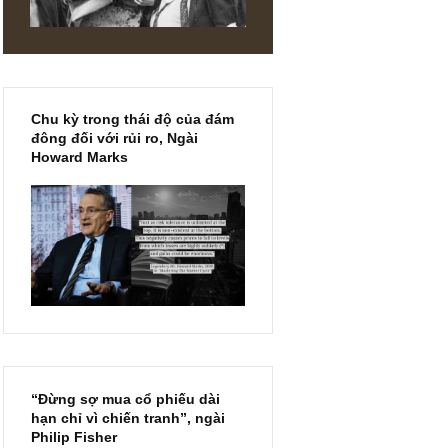
lồ hay
rằng yếu
- 20%
ang M&A
ịnh lại DN
 thiếu
Chu kỳ trong thái độ của đám
 được 20
đông đối với rủi ro, Ngài
Howard Marks
ng . Song
ử thì
DIN