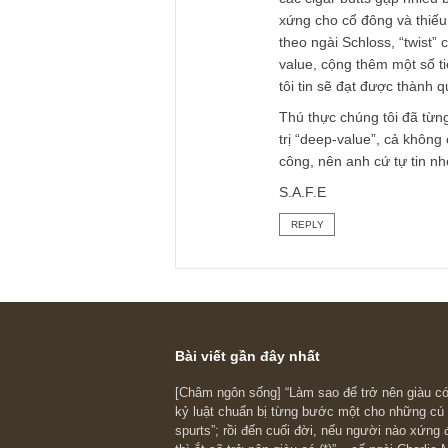
TGN_S.A.F.E Te
22/08/2021 at 9:18 AM
Vâng cám ơn câu hỏi
Thực sự chúng tôi 
thì anh cho rằng việ
ngờ sẽ khiến NĐT gi
ngành phục hồi, phá
hóa một ít danh mụ
nhỉ?
Nếu ý anh là vậy th
trước đây có từng t
các cigar butts gặp n
xứng cho cổ đông v
theo ngài Schloss, 
value, cộng thêm m
tôi tin sẽ đạt được 