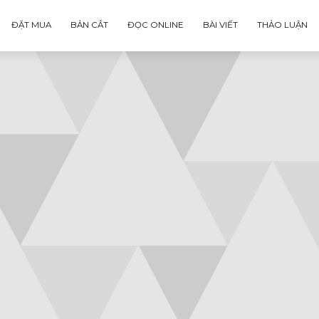
ĐẶT MUA
BẢN CẮT
ĐỌC ONLINE
BÀI VIẾT