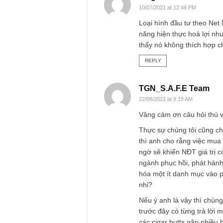
Bảo
03/07/2021
Mà mình 
vài khoả
khoản đầ
dụng vốn
Những ca
REPLY
long
10/07/2021 at 12:49 PM
Loại hình đầu tư th
năng hiện thực hoá 
thấy nó không thíc
REPLY