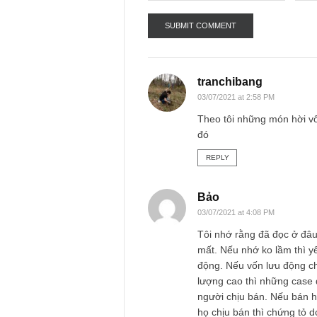
Name
*
tranchibang
03/07/2021 at 2:58 PM
Theo tôi những món
đó
REPLY