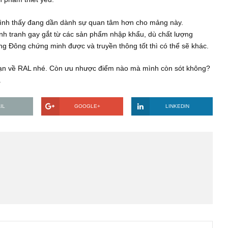
rình làm việc, năng lực sản xuất.
hờ đó tạo nên rào cản cao cho các đối thủ.
ếu.
à là sản phẩm thiết yếu.
ốt thì mình thấy đang dần dành sự quan tâm hơn cho mảng này
 có sự cạnh tranh gay gắt từ các sản phẩm nhập khẩu, dù chất l
ếu Rạng Đông chứng minh được và truyền thông tốt thì có thể 
m của bạn về RAL nhé. Còn ưu nhược điểm nào mà mình còn só
o nhiêu.
EMAIL
GOOGLE+
LINKE