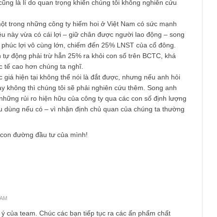
n sát trước đây dựa trên kiến thức hữu hạn của mình:
nh bóng điện, quả thực chúng tôi không tiếp xúc nhiều với các t
 nhà phân phối nên không thể đo lường được liệu sản phẩm của 
 khách hàng ưa chuộng hay không.
 chưa đủ kinh nghiệm để đánh giá lợi thể cạnh tranh của doanh
hỉ biết rằng thị trường đèn LED hiện khá cạnh tranh, giá sản p
sẽ phải tập trung vào các nhà sản xuất chất lượng cao với chi 
.
i tương đối không thích lượng nợ vay ngắn hạn khá lớn và các k
L. Chúng tôi ưa thích các dòng tiền tự do (free cash flow) ổn đị
. Đây cũng là lí do quan trọng khiến chúng tôi không nghiên cứ
L là một trong những công ty hiếm hoi ở Việt Nam có sức mạn
ớn, điều này vừa có cái lợi – giữ chân được người lao động – 
n thưởng phúc lợi vô cùng lớn, chiếm đến 25% LNST của cổ đông
uận, anh tự động phải trừ hẳn 25% ra khỏi con số trên BCTC, kh
P/E thực tế cao hơn chúng ta nghĩ.
 thì mức giá hiện tại không thể nói là đắt được, nhưng nếu anh 