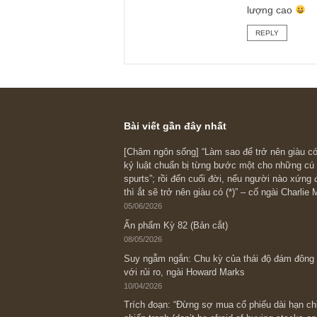
có đủ an toàn để đ
nên lưu ý nhìn nhậ
và phản ánh của ng
cảm tính và rất dễ 
Chúc anh thành côn
S.A.F.E team
REPLY
Duy
20/06/2018
Cảm ơn l
lượng c
REPLY