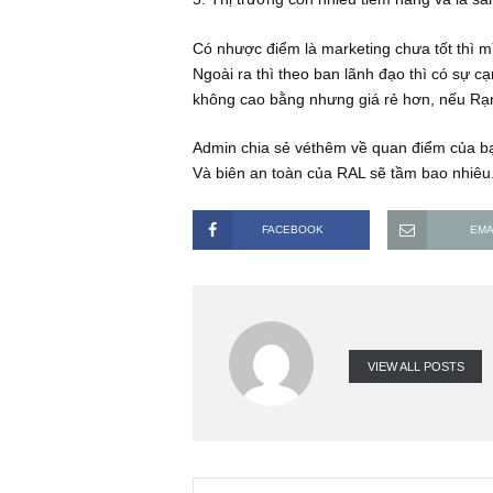
2. Có truyền thống về cải tiến quy t
3. Đầu tư nhiều vào công nghệ và n
4. Tâp trung vào ngành nghề chủ y
5. Thị trường còn nhiều tiềm năng v
Có nhược điểm là marketing chưa t
Ngoài ra thì theo ban lãnh đạo thì
không cao bằng nhưng giá rẻ hơn, n
Admin chia sẻ véthêm về quan điể
Và biên an toàn của RAL sẽ tầm ba
FACEBOOK