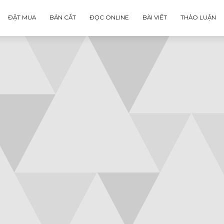
ĐẶT MUA
BẢN CẮT
ĐỌC ONLINE
BÀI VIẾT