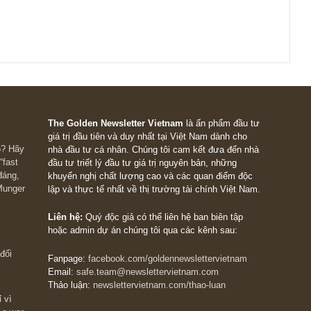
ầu tư hay không thì chúng tôi sẽ phải nghiên cứu thêm. Song an
n thêm những rủi ro hiện hữu của công ty qua các con số định l
ười tiêu dùng nếu có – vì nhận định chủ quan của chúng ta th
sai lầm.
g trên con đường đầu tư của mình!
 at 10:51 AM
ời góp ý của team. Chúc các bạn tiếp tục ra các ấn phẩm chất
ao