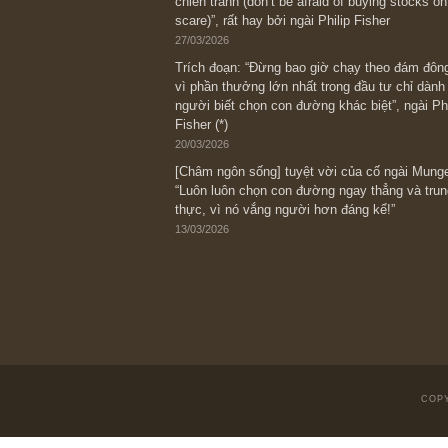
Bài viết gần đây nhất
[Châm ngôn sống] “Làm sao để trở nên
kỷ luật chuẩn bị từng bước một cho nh
spurts”; rồi đến cuối đời, nếu người n
thì ắt sẽ trở nên giàu có (*)” – cố ngài
05/06/2026
Ấn phẩm Kỳ 82 (Bản cắt)
08/05/2026
Suy ngẫm ngắn: Chu kỳ của thái độ đá
với rủi ro, ngài Howard Marks
10/04/2026
Trích đoạn: “Đừng sợ mua cổ phiếu dài
chiến tranh (don’t be afraid of buying s
scare)”, rất hay bởi ngài Philip Fisher
27/03/2026
Trích đoạn: “Đừng bao giờ chạy theo 
vì phần thưởng lớn nhất trong đầu tư 