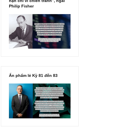
“Đừng sợ mua cổ phiếu dài
hạn chỉ vì chiến tranh”, ngài
Philip Fisher
Ấn phẩm lẻ Kỳ 81 đến 83