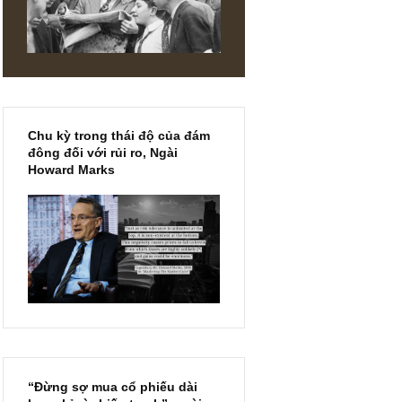
.
ượng
sẽ khác.
t không?
Chu kỳ trong thái độ của đám
đông đối với rủi ro, Ngài
Howard Marks
DIN