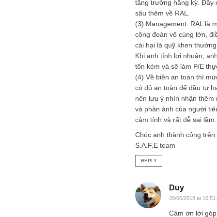
đôi chút những qua
(1) Meaning: về ngà
bị kĩ thuật và các
có tốt, và có được
(2) Moat: chúng tôi
nghiệp. Chúng tôi c
cao, song xu hướng 
thấp trong tương lai
Ngoài ra, chúng tô
phải thu cao của RA
tăng trưởng hằng kỳ
sâu thêm về RAL.
(3) Management: RA
công đoàn vô cùng l
cái hại là quỹ khe
Khi anh tính lợi nh
tốn kém và sẽ làm 
(4) Về biên an toàn