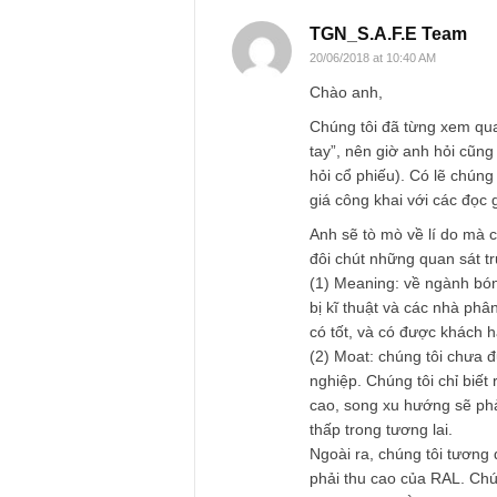
Name
*
TGN_S.A.F.E Te
20/06/2018 at 10:40 AM
Chào anh,
Chúng tôi đã từng 
tay”, nên giờ anh hỏ
hỏi cổ phiếu). Có l
giá công khai với c
Anh sẽ tò mò về lí d