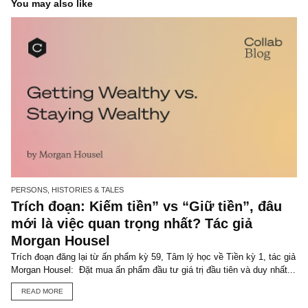
TGN_S.A.F.E Team
Đội biên tập S.A.F.E
VIEW ALL POSTS
You may also like