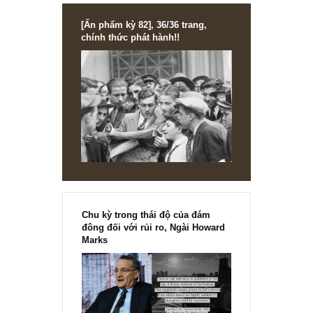
NEWS, TECH & QUOTES
Châm ngôn đầu tư: Tất cả toán trên thị
trường, ta đều đã học từ lớp 4 – Peter
Lynch
Một ngày cuối tuần dài thả mình hoàn tất tác phẩm Thiên Nga Đen
phá của ngài Nassim Nicholas Taleb, rồi đọc qua sự sụp đổ của q
Long...
READ MORE
[Ấn phẩm kỳ 82], 36/36 trang,