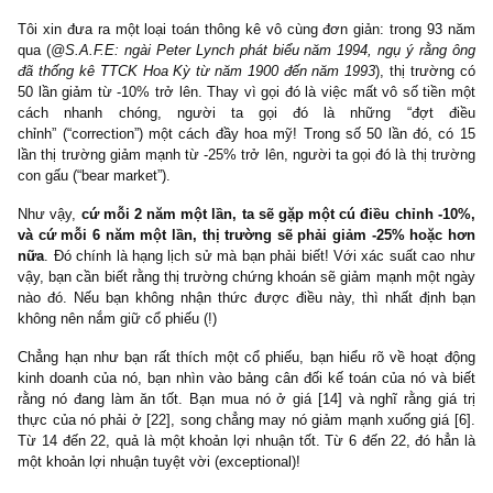
@Ngài Peter Lynch
: “Tôi tin rằng bất cứ nhà đầu tư nào trong chú
cũng nên học về lịch sử (history) bởi vì đây là một nhân tố vô
quan trọng. Lịch sử là như thế nào? Lịch sử cho ta biết rằng kh
trường giảm, nó sẽ giảm rất nhiều!
Tôi xin đưa ra một loại toán thông kê vô cùng đơn giản: trong 9
qua (
@S.A.F.E: ngài Peter Lynch phát biểu năm 1994, ngụ ý rằn
đã thống kê TTCK Hoa Kỳ từ năm 1900 đến năm 1993
), thị trư
50 lần giảm từ -10% trở lên. Thay vì gọi đó là việc mất vô số tiề
cách nhanh chóng, người ta gọi đó là những “đợt 
chỉnh” (“correction”) một cách đầy hoa mỹ! Trong số 50 lần đó, 
lần thị trường giảm mạnh từ -25% trở lên, người ta gọi đó là thị t
con gấu (“bear market”).
Như vậy,
cứ mỗi 2 năm một lần, ta sẽ gặp một cú điều chỉnh 
và cứ mỗi 6 năm một lần, thị trường sẽ phải giảm -25% hoặ
nữa
. Đó chính là hạng lịch sử mà bạn phải biết! Với xác suất ca
vậy, bạn cần biết rằng thị trường chứng khoán sẽ giảm mạnh một
nào đó. Nếu bạn không nhận thức được điều này, thì nhất địn
không nên nắm giữ cổ phiếu (!)