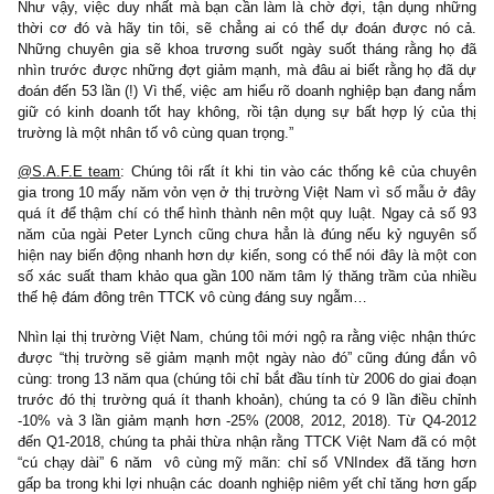
Chẳng hạn như bạn rất thích một cổ phiếu, bạn hiểu rõ về hoạt
kinh doanh của nó, bạn nhìn vào bảng cân đối kế toán của nó và
rằng nó đang làm ăn tốt. Bạn mua nó ở giá [14] và nghĩ rằng gi
thực của nó phải ở [22], song chẳng may nó giảm mạnh xuống giá
Từ 14 đến 22, quả là một khoản lợi nhuận tốt. Từ 6 đến 22, đó h
một khoản lợi nhuận tuyệt vời (exceptional)!
Như vậy, việc duy nhất mà bạn cần làm là chờ đợi, tận dụng 
thời cơ đó và hãy tin tôi, sẽ chẳng ai có thể dự đoán được n
Những chuyên gia sẽ khoa trương suốt ngày suốt tháng rằng 
nhìn trước được những đợt giảm mạnh, mà đâu ai biết rằng họ 
đoán đến 53 lần (!) Vì thế, việc am hiểu rõ doanh nghiệp bạn đan
giữ có kinh doanh tốt hay không, rồi tận dụng sự bất hợp lý củ
trường là một nhân tố vô cùng quan trọng.”
@S.A.F.E team
: Chúng tôi rất ít khi tin vào các thống kê của c
gia trong 10 mấy năm vỏn vẹn ở thị trường Việt Nam vì số mẫu 
quá ít để thậm chí có thể hình thành nên một quy luật. Ngay cả 
năm của ngài Peter Lynch cũng chưa hẳn là đúng nếu kỷ nguy
hiện nay biến động nhanh hơn dự kiến, song có thể nói đây là mộ
số xác suất tham khảo qua gần 100 năm tâm lý thăng trầm của 