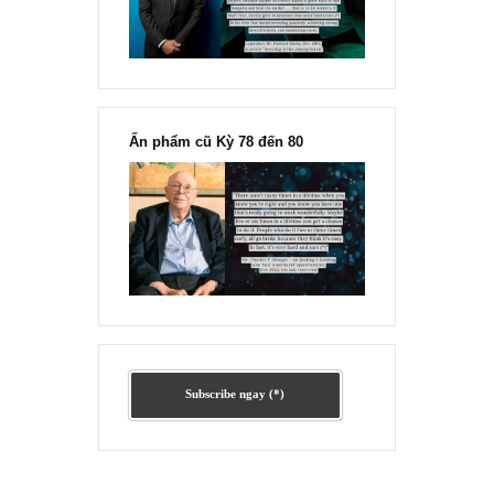
“Đừng sợ mua cổ phiếu dài hạn
chỉ vì chiến tranh”, ngài Philip
Fisher
Ấn phẩm lẻ Kỳ 81 đến 83