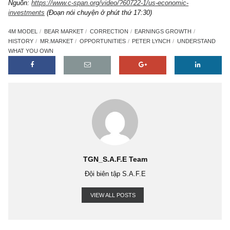
và mọi kênh đầu tư khác.
Như vậy, phần việc còn lại của nhà đầu tư cá nhân là tìm một 
nghiệp mà anh ta am hiểu theo một bộ tiêu chí (investment check
kĩ lưỡng, có triển vọng tốt, bảng cân đối kế toán lành mạnh, được
hành bởi ban lãnh đạo đáng tin cậy, rồi tận dụng cơ hội từ nhữn
bi quan sụt giảm mạnh của thị trường. Câu hỏi duy nhất mà anh t
hỏi bản thân là liệu mình có đủ kĩ năng để chọn lựa được một 
nghiệp tốt, và giữ cái đức kiên trì, kiên nhẫn lâu dài hay không?
Saigon, 18.01.2019, bởi S.A.F.E team – Golden Newsletter Vi
Nguồn:
https://www.c-span.org/video/?60722-1/us-economic-
investments
(Đoạn nói chuyện ở phút thứ 17:30)
4M MODEL
BEAR MARKET
CORRECTION
EARNINGS GROWTH
HISTORY
MR.MARKET
OPPORTUNITIES
PETER LYNCH
UNDERST
WHAT YOU OWN