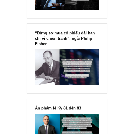
chính thức phát hành!!
Chu kỳ trong thái độ của đám
đông đối với rủi ro, Ngài Howard
Marks