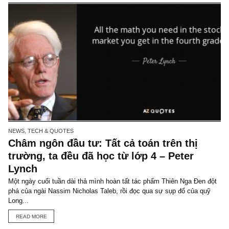
PERSONS, HISTORIES & TALES
Trích đoạn: Kiếm tiền” vs “Giữ tiền”, đâ
mới là việc quan trọng nhất? Tác giả
Morgan Housel
Trích đoạn đăng lại từ ấn phẩm kỳ 59, Tâm lý học về Tiền kỳ 1, tá
Morgan Housel: Đặt mua ấn phẩm đầu tư giá trị đầu tiên và duy nh
READ MORE