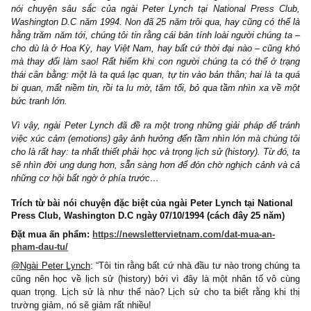
Nhìn sự bi quan, thểu não những nhà đầu tư cá nhân trước bối cản
trường và thanh khoản giảm mạnh hiện nay, chúng tôi chợt nhớ v
nói chuyện sâu sắc của ngài Peter Lynch tại National Press 
Washington D.C năm 1994. Non đã 25 năm trôi qua, hay cũng có t
hằng trăm năm tới, chúng tôi tin rằng cái bản tính loài người chúng
cho dù là ở Hoa Kỳ, hay Việt Nam, hay bất cứ thời đại nào – cũn
mà thay đổi làm sao! Rất hiếm khi con người chúng ta có thể ở 
thái cân bằng: một là ta quá lạc quan, tự tin vào bản thân; hai là 
bi quan, mất niềm tin, rồi ta lu mờ, tăm tối, bỏ qua tầm nhìn xa v
bức tranh lớn.
Vì vậy, ngài Peter Lynch đã đề ra một trong những giải pháp để 
việc xúc cảm (emotions) gây ảnh hưởng đến tầm nhìn lớn mà chún
cho là rất hay: ta nhất thiết phải học và trọng lịch sử (history). Từ 
sẽ nhìn đời ung dung hơn, sẵn sàng hơn để đón chờ nghịch cảnh 
những cơ hội bất ngờ ở phía trước…
Trích từ bài nói chuyện đặc biệt của ngài Peter Lynch tại Nati
Press Club, Washington D.C ngày 07/10/1994 (cách đây 25 nă
Đặt mua ấn phẩm:
https://newslettervietnam.com/dat-mua-an-
pham-dau-tu/