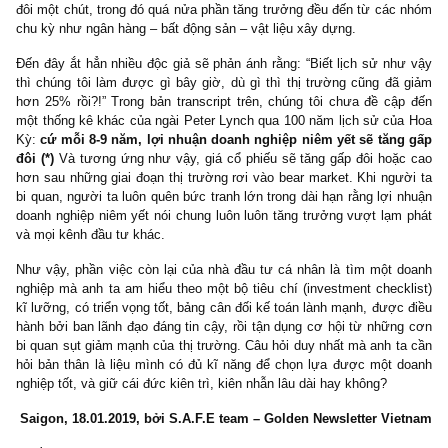
thế hệ đám đông trên TTCK vô cùng đáng suy ngẫm…
Nhìn lại thị trường Việt Nam, chúng tôi mới ngộ ra rằng việc nhận
được “thị trường sẽ giảm mạnh một ngày nào đó”
cũng đúng đ
cùng: trong 13 năm qua (chúng tôi chỉ bắt đầu tính từ 2006 do giai
trước đó thị trường quá ít thanh khoản), chúng ta có 9 lần điều 
-10% và 3 lần giảm mạnh hơn -25% (2008, 2012, 2018). Từ Q4
đến Q1-2018, chúng ta phải thừa nhận rằng TTCK Việt Nam đã c
“cú chạy dài” 6 năm vô cùng mỹ mãn: chỉ số VNIndex đã tăn
gấp ba trong khi lợi nhuận các doanh nghiệp niêm yết chỉ tăng hơ
đôi một chút, trong đó quá nửa phần tăng trưởng đều đến từ các
chu kỳ như ngân hàng – bất động sản – vật liệu xây dựng.
Đến đây ắt hẳn nhiều độc giả sẽ phản ánh rằng: “Biết lịch sử nh
thì chúng tôi làm được gì bây giờ, dù gì thì thị trường cũng đã
hơn 25% rồi?!” Trong bản transcript trên, chúng tôi chưa đề cậ
một thống kê khác của ngài Peter Lynch qua 100 năm lịch sử củ
Kỳ:
cứ mỗi 8-9 năm, lợi nhuận doanh nghiệp niêm yết sẽ tăn
đôi (*)
Và tương ứng như vậy, giá cổ phiếu sẽ tăng gấp đôi hoặ
hơn sau những giai đoạn thị trường rơi vào bear market. Khi ngư
bi quan, người ta luôn quên bức tranh lớn trong dài hạn rằng lợi 
doanh nghiệp niêm yết nói chung luôn luôn tăng trưởng vượt lạm