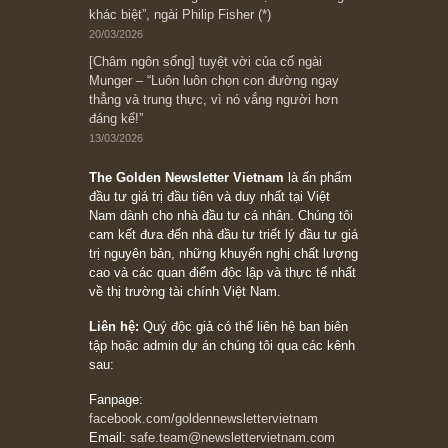
Bài viết gần đây nhất
[Châm ngôn sống] “Làm sao để trở nên giàu
có? Hãy kỷ luật chuẩn bị từng bước một cho
những cú “fast spurts”; rồi đến cuối đời, nếu
người nào xứng đáng, thì ắt sẽ trở nên giàu
có (*)” – cố ngài Charlie Munger
05/06/2026
Ấn phẩm Kỳ 82 (Bản cắt)
08/05/2026
Suy ngẫm ngắn: Chu kỳ của thái độ đám đông
đối với rủi ro, ngài Howard Marks
10/04/2026
Trích đoạn: “Đừng sợ mua cổ phiếu dài hạn