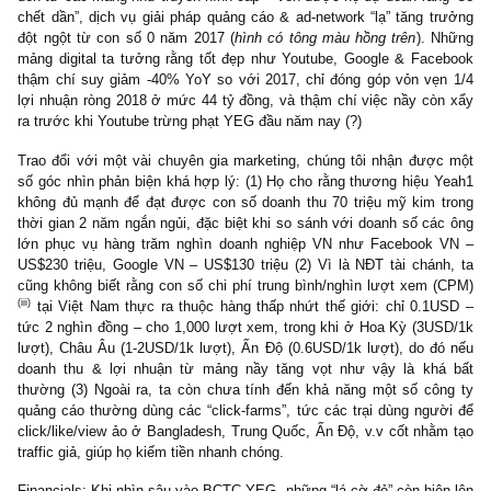
Moat:
Mặc dù ban lãnh đạo nói rằng YEG là công ty đứng đầu về
thị số “digital marketing”, cơ cấu lợi nhuận ròng của họ lại khôn
hiện như vậy: gần như toàn bộ tăng trưởng LNST 2018 của YE
đến từ các mảng như truyền hình cáp – vốn được họ dự đoán rằn
chết dần”, dịch vụ giải pháp quảng cáo & ad-network “lạ” tăng t
đột ngột từ con số 0 năm 2017 (
hình có tông màu hồng trên
). 
mảng digital ta tưởng rằng tốt đẹp như Youtube, Google & Fac
thậm chí suy giảm -40% YoY so với 2017, chỉ đóng góp vỏn vẹ
lợi nhuận ròng 2018 ở mức 44 tỷ đồng, và thậm chí việc nầy cò
ra trước khi Youtube trừng phạt YEG đầu năm nay (?)
Trao đổi với một vài chuyên gia marketing, chúng tôi nhận đượ
số góc nhìn phản biện khá hợp lý: (1) Họ cho rằng thương hiệu 