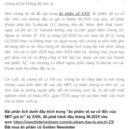
(Cập nhật 09/2019) YEG vừa công bố BCTC Hợp nhất Q2.2019
dù nhiều báo chí đưa tin “lần đầu tiên báo lỗ”, “rất ngạc nhiên”,
chúng tôi lại không lấy làm lạ:
Như chúng tôi đã đề cập trong
ấn phẩm số XXIII
, ấn phẩm về 
độc trên con đường đầu tư giá trị tháng 06.2019 vừa qua, số
khoản phải thu ScaleLab LLC dường như đã “được định đoạt t
ngay cả khi sự cố Youtube không xảy ra trên quan điểm chúng
Ngoài ra, khoản lỗ -101 tỷ trong Q2.2019 so với mức lãi 42 tỷ 
Q2.2018 thực ra không thực sự quan trọng nếu chúng ta nhìn trê
độ dòng tiền tự do như chúng tôi đã phân tích trong bài viết dưới.
tiền, cho dù ở năm 2018 hay năm 2019 hiện tại, dường như chư
giờ được trả về cổ đông công ty khi liên tục được rót vào các 
trái phiếu “lạ”, các thương vụ M&A ngoại quốc dạng ScaleLab v
khoản phải thu khác đầy rủi ro…
Lời cuối, dù chúng tôi có thể sai, chúng tôi tin rằng đây là một 
những case kinh điển để sau nầy NĐT cá nhân chúng ta nhìn lạ
hơn nữa là những người điều tiết thị trường xem lại, từ đó siết
nghiêm minh từ khâu IPO, giúp TTCK quay trở lại bản chất văn
mà nó được sinh ra…