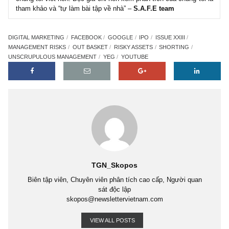
Các thuật ngữ/điển tích/từ viết tắt/từ Anh ngữ được sử dụng tron
phân tích cổ phiếu của chúng tôi
Chi phí trên mỗi 1,000 lượt xem (cost per thousand impress
cost per mille – CPM):
“Cost per mille” là thuật ngữ trong giới 
cáo kỹ thuật số (digital marketing), ám chỉ chi phí mà một hãng phả
trên mỗi 1,000 lượt xem. Ngoài CPM, các nhà quảng cáo còn c
chọn trả tiền theo “lượt click” (cost per click – CPC). CPM ha
được tính với mức giá khác nhau ở tùy khu vực lãnh thổ (do thu
khác nhau), tùy ngành nghề – lĩnh vực, và tùy vào nhà quảng 
chẳng hạn như CPM cho video Youtube sẽ khác với Google Di
Network (GDN) hay Facebook Ad.
MIỄN TRỪ “CÓ” TRÁCH NHIỆM:
Những thông tin trong 
được đúc kết từ những thông tin chúng tôi thu thập được và 
trên những suy luận đáng tin cậy. Tuy nhiên, chúng tôi không 
khẳng định rằng mọi phân tích, định giá, và nhận định về tương 
là chính xác một trăm phần trăm. Nhưng, chúng tôi luôn tuân 
ba yêu cầu “
phân tích kĩ lưỡng, đảm bảo an toàn vốn và đảm 
mức lợi nhuận đạt yêu cầu
” của ngài Graham cho mọi cổ ph
chúng tôi viết nên. Độc giả chỉ nên xem phân tích của chúng tôi