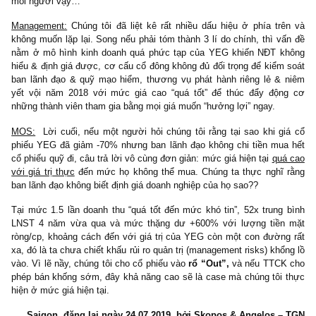
của công ty âm 300 tỷ năm 2018, gần như toàn bộ dòng tiền 
1,100 tỷ vào công ty đều đến từ hoạt động phát hành riêng lẻ với 
dư khổng lồ.
–
Chất lượng tài sản:
Nếu ta cộng các khoản đầu tư trái phiếu 
nghiệp “lạ”, các khoản phải thu ngắn hạn, dài hạn, phải thu khác
ứng cho nhân viên không rõ ràng lại: ta sẽ có một khoản độ 9
đồng cuối Q1-19, chiếm gần 50% tổng tài sản hữu hình, vô cùng rủ
Như ngài Munger đã từng nói:
“Chúng tôi không thích các khoả
sản không bằng tiền nằm ở bên thứ ba rủi ro vào cuối kỳ, mỗ
chúng tôi đụng đến chúng, hình như chúng đều “bốc hơi cả”!”
Dù 
người kỳ vọng khoản tiền 12 triệu USD mua ScaleLab sẽ được
trả lại sớm, chúng tôi lại không nghĩ vậy. Trên kinh nghiệm của 
tôi, những khoản tiền như vậy khi chảy ra nước ngoài cho nhữn
vị “lạ”, thì khả năng cao chúng sẽ ra đi vĩnh viễn (!) Nếu độc gi
rằng chúng sẽ đi đâu, vâng, chúng tôi xin chừa câu trả lời ấy lạ
mỗi người vậy…
Management:
Chúng tôi đã liệt kê rất nhiều dấu hiệu ở phía tr
không muốn lặp lại. Song nếu phải tóm thành 3 lí do chính, thì v
nằm ở mô hình kinh doanh quá phức tạp của YEG khiến NĐT 