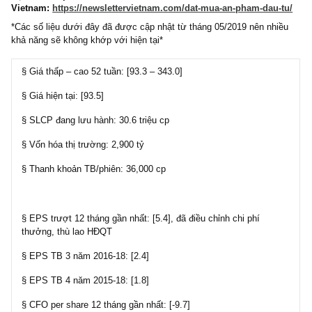
Bài phân tích dưới đây trích trong “ấn phẩm về sự cô độc của
NĐT giá trị” kỳ XXIII, đã phát hành đầu tháng 06.2019 vừa
qua:
https://newslettervietnam.com/an-pham-dau-tu-gia-tri-23/
Đặt mua ấn phẩm cũ Golden Newsletter
Vietnam:
https://newslettervietnam.com/dat-mua-an-pham-dau-
*Các số liệu dưới đây đã được cập nhật từ tháng 05/2019 nên nhi
khả năng sẽ không khớp với hiện tại*
§ Giá thấp – cao 52 tuần: [93.3 – 343.0]
§ Giá hiện tại: [93.5]
§ SLCP đang lưu hành: 30.6 triệu cp
§ Vốn hóa thị trường: 2,900 tỷ
§ Thanh khoản TB/phiên: 36,000 cp