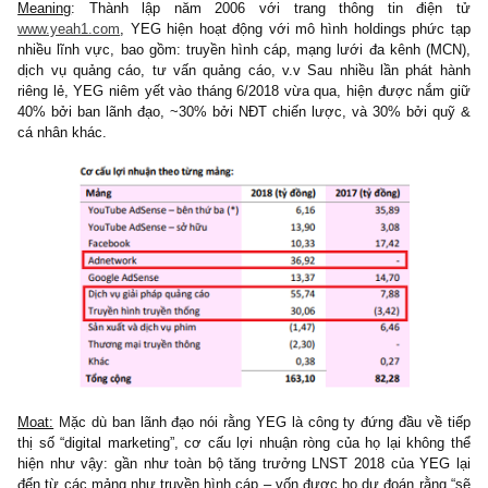
“Ví dụ cuối cùng về những khu vực đáng để bán khống nhất, chí
các công ty có rủi ro quản trị (management risks) đầy lo ngại – son
được bán ở mức định giá cao ngất ngưởng bất chấp nhiều “lá c
rõ ràng trên bảng cân đối kế toán và hoạt động kinh doanh. 
chúng tôi có thể sai, case
CTCP Tập đoàn Yeah1 (“YEG”, “Ye
là một trong những trường hợp kinh điển của số đó, nếu sau nầy 
dịp nhìn lại…
Meaning
: Thành lập năm 2006 với trang thông tin điệ
www.yeah1.com
, YEG hiện hoạt động với mô hình holdings phứ
nhiều lĩnh vực, bao gồm: truyền hình cáp, mạng lưới đa kênh (
dịch vụ quảng cáo, tư vấn quảng cáo, v.v Sau nhiều lần phát
riêng lẻ, YEG niêm yết vào tháng 6/2018 vừa qua, hiện được nắ
40% bởi ban lãnh đạo, ~30% bởi NĐT chiến lược, và 30% bởi 
cá nhân khác.