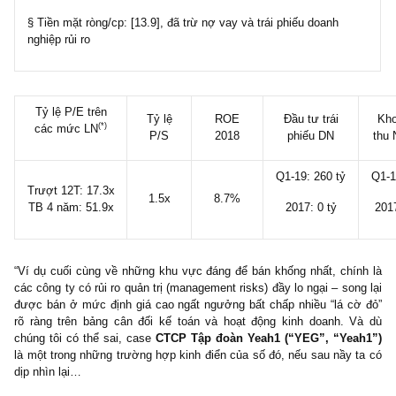
§ EPS trượt 12 tháng gần nhất: [5.4], đã điều chỉnh chi phí
thưởng, thù lao HĐQT
§ EPS TB 3 năm 2016-18: [2.4]
§ EPS TB 4 năm 2015-18: [1.8]
§ CFO per share 12 tháng gần nhất: [-9.7]
§ Tiền mặt ròng/cp: [13.9], đã trừ nợ vay và trái phiếu doanh
nghiệp rủi ro
Tỷ lệ P/E trên
Tỷ lệ
ROE
Đầu tư trái
(*)
các mức LN
P/S
2018
phiếu DN
Q1-19: 260 tỷ
Trượt 12T: 17.3x
1.5x
8.7%
TB 4 năm: 51.9x
2017: 0 tỷ