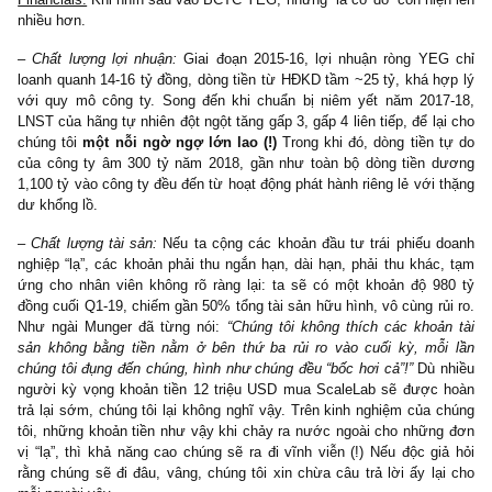
không đủ mạnh để đạt được con số doanh thu 70 triệu mỹ kim 
thời gian 2 năm ngắn ngủi, đặc biệt khi so sánh với doanh số cá
lớn phục vụ hàng trăm nghìn doanh nghiệp VN như Facebook
US$230 triệu, Google VN – US$130 triệu (2) Vì là NĐT tài chán
cũng không biết rằng con số chi phí trung bình/nghìn lượt xem 
(iii)
tại Việt Nam thực ra thuộc hàng thấp nhứt thế giới: chỉ 0.1
tức 2 nghìn đồng – cho 1,000 lượt xem, trong khi ở Hoa Kỳ (3U
lượt), Châu Âu (1-2USD/1k lượt), Ấn Độ (0.6USD/1k lượt), do đ
doanh thu & lợi nhuận từ mảng nầy tăng vọt như vậy là kh
thường (3) Ngoài ra, ta còn chưa tính đến khả năng một số cô
quảng cáo thường dùng các “click-farms”, tức các trại dùng ngư
click/like/view ảo ở Bangladesh, Trung Quốc, Ấn Độ, v.v cốt nhằ
traffic giả, giúp họ kiếm tiền nhanh chóng.
Financials:
Khi nhìn sâu vào BCTC YEG, những “lá cờ đỏ” còn hiệ
nhiều hơn.
– Chất lượng lợi nhuận:
Giai đoạn 2015-16, lợi nhuận ròng YE
loanh quanh 14-16 tỷ đồng, dòng tiền từ HĐKD tầm ~25 tỷ, khá h
với quy mô công ty. Song đến khi chuẩn bị niêm yết năm 201
LNST của hãng tự nhiên đột ngột tăng gấp 3, gấp 4 liên tiếp, để lạ
chúng tôi
một nỗi ngờ ngợ lớn lao (!)
Trong khi đó, dòng tiền 