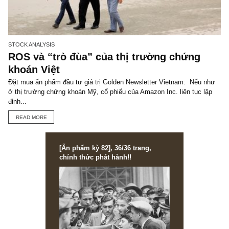
VIEW ALL POSTS
You may also like
STOCK ANALYSIS
RICONS & CTD: Hai trường hợp tương
phản lạ lùng
(Cập nhật tháng 04/2019) Cách đây non 2 tháng trong ấn phẩm đầ
giá trị số XIX, chúng tôi có phân tích qua case RICONS sau khi n
thấy...
READ MORE