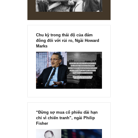
STOCK ANALYSIS
ROS và “trò đùa” của thị trường chứng
khoán Việt
Đặt mua ấn phẩm đầu tư giá trị Golden Newsletter Vietnam: Nếu 
ở thị trường chứng khoán Mỹ, cổ phiếu của Amazon Inc. liên tục l
đỉnh...
READ MORE
[Ấn phẩm kỳ 82], 36/36 trang,
chính thức phát hành!!