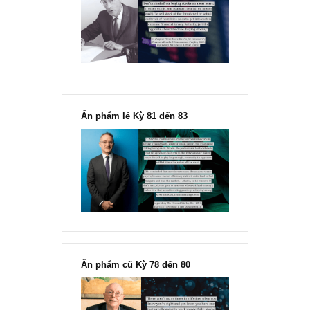
Chu kỳ trong thái độ của đám
đông đối với rủi ro, Ngài Howard
Marks