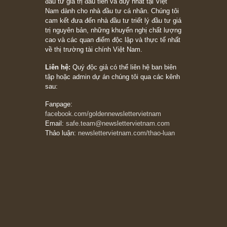
Bài viết gần đây nhất
[Châm ngôn sống] “Làm sao để trở nên giàu
có? Hãy kỷ luật chuẩn bị từng bước một cho
những cú “fast spurts”; rồi đến cuối đời, nếu
người nào xứng đáng, thì ắt sẽ trở nên giàu
có (*)” – cố ngài Charlie Munger
05/06/2026
Ấn phẩm Kỳ 82 (Bản cắt)
08/05/2026
Suy ngẫm ngắn: Chu kỳ của thái độ đám đông
đối với rủi ro, ngài Howard Marks
10/04/2026
Trích đoạn: “Đừng sợ mua cổ phiếu dài hạn
chỉ vì chiến tranh (don’t be afraid of buying