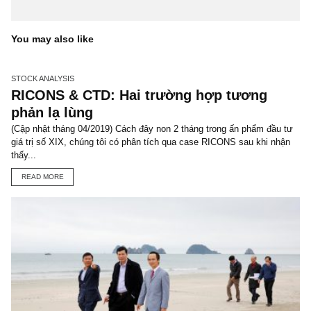
tham khảo và “tự làm bài tập về nhà” –
S.A.F.E team
DIGITAL MARKETING
FACEBOOK
GOOGLE
IPO
ISSUE XXIII
MANAGEMENT RISKS
OUT BASKET
RISKY ASSETS
SHORTING
UNSCRUPULOUS MANAGEMENT
YEG
YOUTUBE
TGN_Skopos
Biên tập viên, Chuyên viên phân tích cao cấp, Người quan
sát độc lập
skopos@newslettervietnam.com