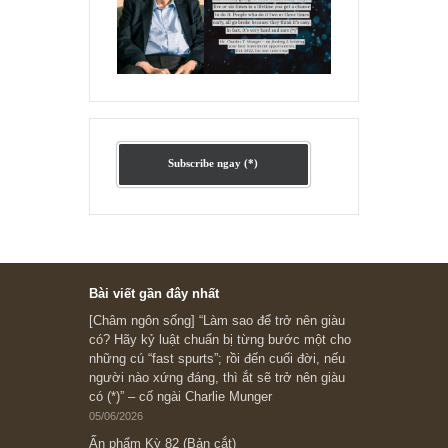
“Đừng sợ mua cổ phiếu dài hạn
chỉ vì chiến tranh”, ngài Philip
Fisher
Ấn phẩm lẻ Kỳ 81 đến 83