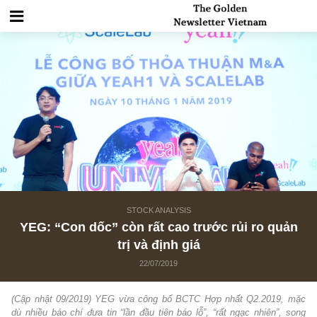
STOCK ANALYSIS
YEG: “Con dốc” còn rất cao trước rủi ro qu
trị và định giá
22/07/2019