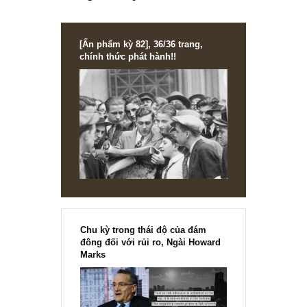
Công nghệ đột phá (disruptive) và xu hướng
mới trên thế giới – Kỳ 17, TGN
[Ấn phẩm kỳ 82], 36/36 trang,
chính thức phát hành!!
Chu kỳ trong thái độ của đám
đông đối với rủi ro, Ngài Howard