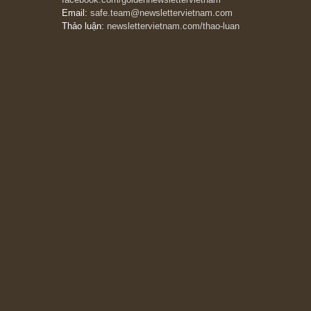
The Golden Newsletter Vietnam
là ấn phẩm
đầu tư giá trị đầu tiên và duy nhất tại Việt
Nam dành cho nhà đầu tư cá nhân. Chúng tôi
cam kết đưa đến nhà đầu tư triết lý đầu tư giá
trị nguyên bản, những khuyến nghị chất lượng
cao và các quan điểm độc lập và thực tế nhất
về thị trường tài chính Việt Nam.
Liên hệ:
Quý độc giả có thể liên hệ ban biên
tập hoặc admin dự án chúng tôi qua các kênh
sau:
Fanpage:
facebook.com/goldennewslettervietnam
Email:
safe.team@newslettervietnam.com
Thảo luận:
newslettervietnam.com/thao-luan