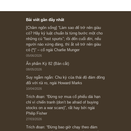
Subscribe ngay (*)
Bài viết gần đây nhất
[Châm ngôn sống] “Làm sao để trở nên giàu
có? Hãy kỷ luật chuẩn bị từng bước một cho
những cú “fast spurts”; rồi đến cuối đời, nếu
người nào xứng đáng, thì ắt sẽ trở nên giàu
có (*)” – cố ngài Charlie Munger
05/06/2026
Ấn phẩm Kỳ 82 (Bản cắt)