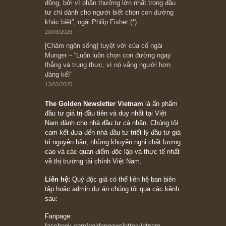
08/05/2026
Suy ngẫm ngắn: Chu kỳ của thái độ đám đông
đối với rủi ro, ngài Howard Marks
10/04/2026
Trích đoạn: “Đừng sợ mua cổ phiếu dài hạn
chỉ vì chiến tranh (don’t be afraid of buying
stocks on a war scare)”, rất hay bởi ngài
Philip Fisher
27/03/2026
Trích đoạn: “Đừng bao giờ chạy theo đám
đông, bởi vì phần thưởng lớn nhất trong đầu
tư chỉ dành cho người biết chọn con đường
khác biệt”, ngài Philip Fisher (*)
20/03/2026
[Châm ngôn sống] tuyệt vời của cố ngài
Munger – “Luôn luôn chọn con đường ngay
thẳng và trung thực, vì nó vắng người hơn
đáng kể!”
13/03/2026