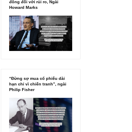
Chu kỳ trong thái độ của đám
đông đối với rủi ro, Ngài
Howard Marks
“Đừng sợ mua cổ phiếu dài
hạn chỉ vì chiến tranh”, ngài
Philip Fisher