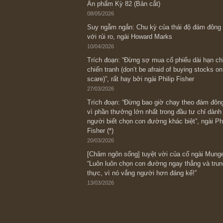
Bài viết gần đây nhất
[Châm ngôn sống] “Làm sao để trở nên
kỷ luật chuẩn bị từng bước một cho nh
spurts”; rồi đến cuối đời, nếu người n
thì ắt sẽ trở nên giàu có (*)” – cố ngài
05/06/2026
Ấn phẩm Kỳ 82 (Bản cắt)
08/05/2026
Suy ngẫm ngắn: Chu kỳ của thái độ đá
với rủi ro, ngài Howard Marks
10/04/2026
Trích đoạn: “Đừng sợ mua cổ phiếu dài
chiến tranh (don’t be afraid of buying s
scare)”, rất hay bởi ngài Philip Fisher
27/03/2026
Trích đoạn: “Đừng bao giờ chạy theo 