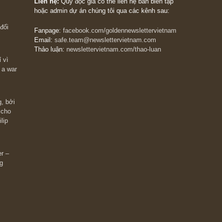
The Golden Newsletter Vietnam
là ấn phẩm đầu
giá trị đầu tiên và duy nhất tại Việt Nam dành cho
 giàu có? Hãy
nhà đầu tư cá nhân. Chúng tôi cam kết đưa đến 
ững cú “fast
đầu tư triết lý đầu tư giá trị nguyên bản, những
ào xứng đáng,
khuyến nghị chất lượng cao và các quan điểm độ
 Charlie Munger
lập và thực tế nhất về thị trường tài chính Việt N
Liên hệ:
Quý độc giả có thể liên hệ ban biên tập
hoặc admin dự án chúng tôi qua các kênh sau:
m đông đối
Fanpage:
facebook.com/goldennewslettervietnam
Email:
safe.team@newslettervietnam.com
Thảo luận:
newslettervietnam.com/thao-luan
 hạn chỉ vì
tocks on a war
đám đông, bởi