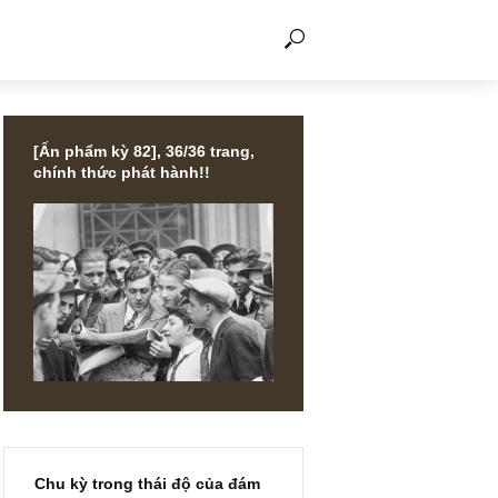
THẢO LUẬN
[Ấn phẩm kỳ 82], 36/36 trang,
chính thức phát hành!!
ướng mới
, TGN