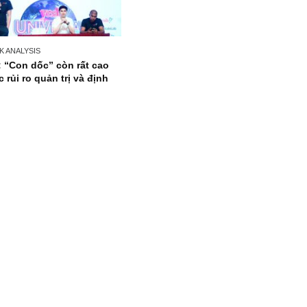
STOCK ANALYSIS
YEG: “Con dốc” còn rất cao
trước rủi ro quản trị và định
giá