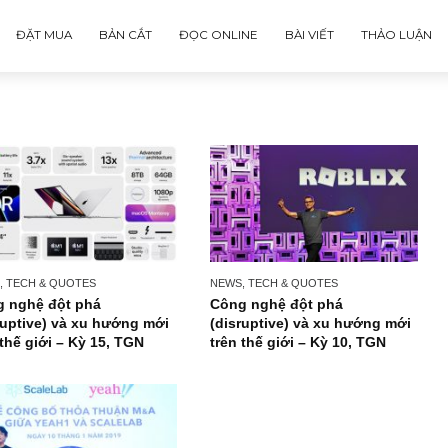
ĐẶT MUA
BẢN CẮT
ĐỌC ONLINE
BÀI VIẾT
NEWS, TECH & QUOTES
NEWS, TECH & QUOTES
Công nghệ đột phá
Công nghệ đột phá
(disruptive) và xu hướng mới
(disruptive) và xu h
trên thế giới – Kỳ 15, TGN
trên thế giới – Kỳ 10