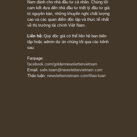
Philip Fisher
27/03/2026
Trích đoạn: “Đừng bao giờ chạy theo đám
đông, bởi vì phần thưởng lớn nhất trong đầu
tư chỉ dành cho người biết chọn con đường
khác biệt”, ngài Philip Fisher (*)
20/03/2026
[Châm ngôn sống] tuyệt vời của cố ngài
Munger – “Luôn luôn chọn con đường ngay
thẳng và trung thực, vì nó vắng người hơn
đáng kể!”
13/03/2026
The Golden Newsletter Vietnam
là ấn phẩm
đầu tư giá trị đầu tiên và duy nhất tại Việt
Nam dành cho nhà đầu tư cá nhân. Chúng tôi
cam kết đưa đến nhà đầu tư triết lý đầu tư giá
trị nguyên bản, những khuyến nghị chất lượng
cao và các quan điểm độc lập và thực tế nhất
về thị trường tài chính Việt Nam.