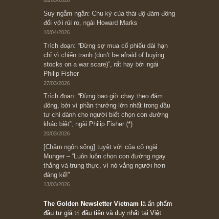
Bài viết gần đây nhất
[Châm ngôn sống] “Làm sao để trở nên giàu
có? Hãy kỷ luật chuẩn bị từng bước một cho
những cú “fast spurts”; rồi đến cuối đời, nếu
người nào xứng đáng, thì ắt sẽ trở nên giàu
có (*)” – cố ngài Charlie Munger
05/06/2026
Ấn phẩm Kỳ 82 (Bản cắt)
08/05/2026
Suy ngẫm ngắn: Chu kỳ của thái độ đám đông
đối với rủi ro, ngài Howard Marks
10/04/2026
Trích đoạn: “Đừng sợ mua cổ phiếu dài hạn
chỉ vì chiến tranh (don’t be afraid of buying
stocks on a war scare)”, rất hay bởi ngài