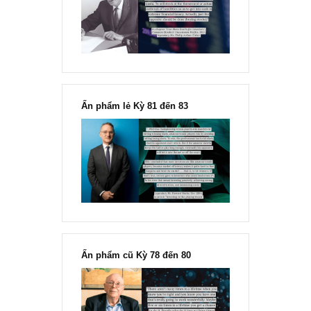
“Đừng sợ mua cổ phiếu dài hạn
chỉ vì chiến tranh”, ngài Philip
Fisher
Ấn phẩm lẻ Kỳ 81 đến 83