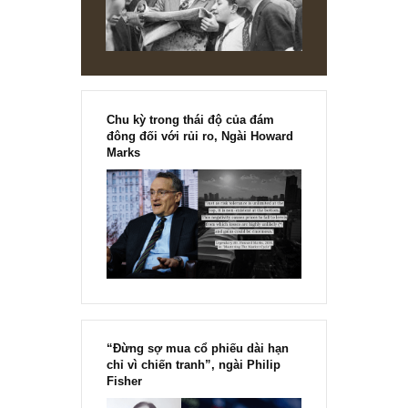
vẻ và dễ dàng biết bao nhiêu khi bạn vâ
quanh mình bởi những người tốt & trun
thực” – ngài Munger & Buffett
@Châm ngôn đầu tư trích trong Ấn phẩm về Ban lãnh đạo tuyệt v
76: Đặt mua lại các ấn phẩm đầu tư giá trị đầu tiên và duy nhất tại
Việt...
READ MORE
[Ấn phẩm kỳ 82], 36/36 trang,
chính thức phát hành!!