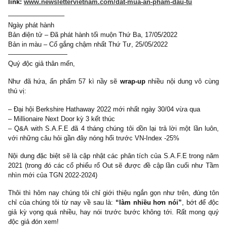
hội Berkshire 2022, Q&A with S.A.F.E của TGN, sắp phát hành
Cách đặt mua, giá cả, và hình thức thanh toán ở
link:
www.newslettervietnam.com/dat-mua-an-pham-dau-tu
————————–
Ngày phát hành
Bản điện tử – Đã phát hành tối muộn Thứ Ba, 17/05/2022
Bản in màu – Cố gắng chậm nhất Thứ Tư, 25/05/2022
—————————
Quý độc giả thân mến,
Như đã hứa, ấn phẩm 57 kì nầy sẽ
wrap-up
nhiều nội dung vô
thú vị:
– Đại hội Berkshire Hathaway 2022 mới nhất ngày 30/04 vừa qua
– Millionaire Next Door kỳ 3 kết thúc
– Q&A with S.A.F.E đã 4 tháng chúng tôi dồn lại trả lời một lần 
với những câu hỏi gần đây nóng hổi trước VN-Index -25%
Nội dung đặc biệt sẽ là cập nhật các phân tích của S.A.F.E tron
2021 (trong đó các cổ phiếu rổ Out sẽ được đề cập lần cuối nh
nhìn mới của TGN 2022-2024)