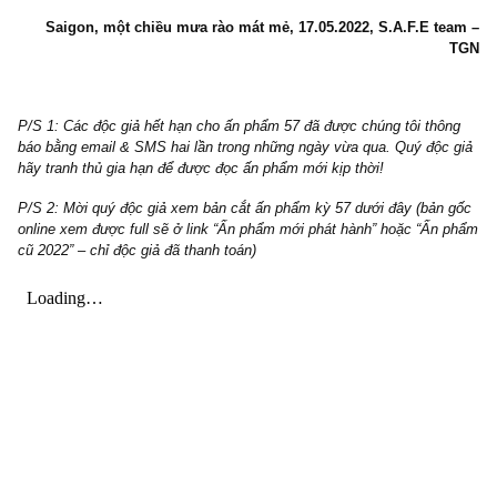
Thôi thì hôm nay chúng tôi chỉ giới thiệu ngắn gọn như trên, đún
chỉ của chúng tôi từ nay về sau là:
“làm nhiều hơn nói”
, bớt đ
giả kỳ vọng quá nhiều, hay nói trước bước không tới. Rất mon
độc giả đón xem!
Saigon, một chiều mưa rào mát mẻ, 17.05.2022, S.A.F.E t
P/S 1: Các độc giả hết hạn cho ấn phẩm 57 đã được chúng tôi thô
báo bằng email & SMS hai lần trong những ngày vừa qua. Quý độc
hãy tranh thủ gia hạn để được đọc ấn phẩm mới kịp thời!
P/S 2: Mời quý độc giả xem bản cắt ấn phẩm kỳ 57 dưới đây (bản
online xem được full sẽ ở link “Ấn phẩm mới phát hành” hoặc “Ấn
cũ 2022” – chỉ độc giả đã thanh toán)