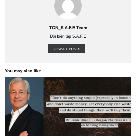
1 MILLION USD
BUFFETT
CHARLIE MUNGER
ISSUE 57
JESSE
LIVERMORE
MR.MARKET
MUNGER
RICK GUERIN
STOMACH
TH
MILLIONAIRE NEXT DOOR
UPDATE ISSUE
WARREN BUFFETT
WATC
LIST BY S.A.F.E
TGN_S.A.F.E Team
Đội biên tập S.A.F.E
VIEW ALL POSTS