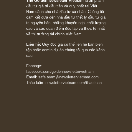
những cú “fast spurts”; rồi đến cuối đời, nếu
người nào xứng đáng, thì ắt sẽ trở nên giàu
có (*)” – cố ngài Charlie Munger
05/06/2026
Ấn phẩm Kỳ 82 (Bản cắt)
08/05/2026
Suy ngẫm ngắn: Chu kỳ của thái độ đám đông
đối với rủi ro, ngài Howard Marks
10/04/2026
Trích đoạn: “Đừng sợ mua cổ phiếu dài hạn
chỉ vì chiến tranh (don’t be afraid of buying
stocks on a war scare)”, rất hay bởi ngài
Philip Fisher
27/03/2026
Trích đoạn: “Đừng bao giờ chạy theo đám
đông, bởi vì phần thưởng lớn nhất trong đầu
tư chỉ dành cho người biết chọn con đường
khác biệt”, ngài Philip Fisher (*)
20/03/2026