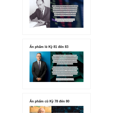
Chu kỳ trong thái độ của đám
đông đối với rủi ro, Ngài Howard
Marks
“Đừng sợ mua cổ phiếu dài hạn
chỉ vì chiến tranh”, ngài Philip
Fisher