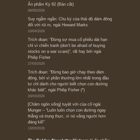
Subscribe ngay (*)
Bài viết gần đây nhất
[Châm ngôn sống] “Làm sao để trở nên giàu
có? Hãy kỷ luật chuẩn bị từng bước một cho