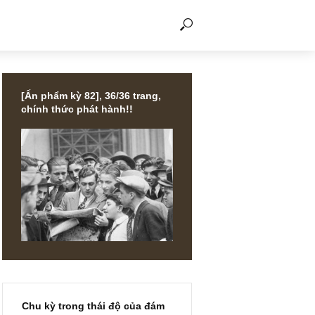
THẢO LUẬN
[Ấn phẩm kỳ 82], 36/36 trang,
chính thức phát hành!!
ị