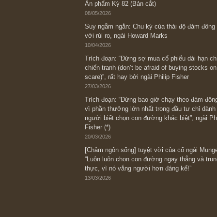
Bài viết gần đây nhất
[Châm ngôn sống] “Làm sao để trở nên
kỷ luật chuẩn bị từng bước một cho nh
spurts”; rồi đến cuối đời, nếu người n
thì ắt sẽ trở nên giàu có (*)” – cố ngài
05/06/2026
Ấn phẩm Kỳ 82 (Bản cắt)
08/05/2026
Suy ngẫm ngắn: Chu kỳ của thái độ đá
với rủi ro, ngài Howard Marks
10/04/2026
Trích đoạn: “Đừng sợ mua cổ phiếu dài
chiến tranh (don’t be afraid of buying s
scare)”, rất hay bởi ngài Philip Fisher
27/03/2026
Trích đoạn: “Đừng bao giờ chạy theo 