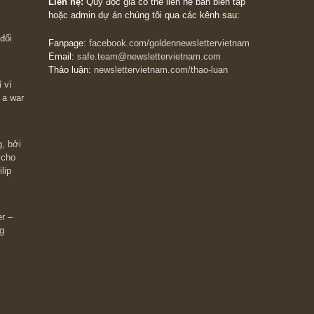
The Golden Newsletter Vietnam
là ấn phẩm đầu
giá trị đầu tiên và duy nhất tại Việt Nam dành cho
 giàu có? Hãy
nhà đầu tư cá nhân. Chúng tôi cam kết đưa đến 
ững cú “fast
đầu tư triết lý đầu tư giá trị nguyên bản, những
ào xứng đáng,
khuyến nghị chất lượng cao và các quan điểm độ
 Charlie Munger
lập và thực tế nhất về thị trường tài chính Việt N
Liên hệ:
Quý độc giả có thể liên hệ ban biên tập
hoặc admin dự án chúng tôi qua các kênh sau:
m đông đối
Fanpage:
facebook.com/goldennewslettervietnam
Email:
safe.team@newslettervietnam.com
Thảo luận:
newslettervietnam.com/thao-luan
 hạn chỉ vì
tocks on a war
đám đông, bởi