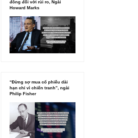
Chu kỳ trong thái độ của đám
đông đối với rủi ro, Ngài
Howard Marks
ị
“Đừng sợ mua cổ phiếu dài
hạn chỉ vì chiến tranh”, ngài
Philip Fisher