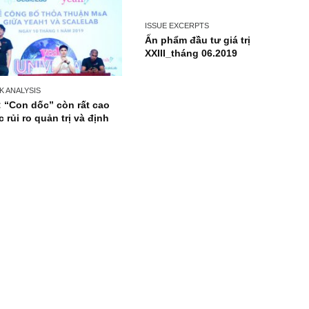
ISSUE EXCERPTS
Ấn phẩm đầu tư giá tr
XXIII_tháng 06.2019
STOCK ANALYSIS
YEG: “Con dốc” còn rất cao
trước rủi ro quản trị và định
giá