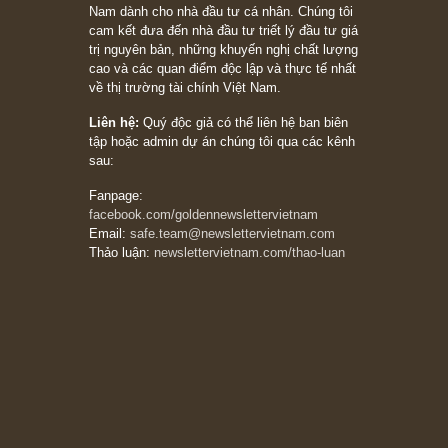
người nào xứng đáng, thì ắt sẽ trở nên giàu
có (*)” – cố ngài Charlie Munger
05/06/2026
Ấn phẩm Kỳ 82 (Bản cắt)
08/05/2026
Suy ngẫm ngắn: Chu kỳ của thái độ đám đông
đối với rủi ro, ngài Howard Marks
10/04/2026
Trích đoạn: “Đừng sợ mua cổ phiếu dài hạn
chỉ vì chiến tranh (don’t be afraid of buying
stocks on a war scare)”, rất hay bởi ngài
Philip Fisher
27/03/2026
Trích đoạn: “Đừng bao giờ chạy theo đám
đông, bởi vì phần thưởng lớn nhất trong đầu
tư chỉ dành cho người biết chọn con đường
khác biệt”, ngài Philip Fisher (*)
20/03/2026
[Châm ngôn sống] tuyệt vời của cố ngài