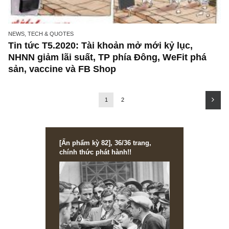
CONTRARIAN VIEW
Hãy cẩn thận khi nghe ai đó nói rằng: “Cổ ph
X sẽ không thể nào giảm được!”
NEWS, TECH & QUOTES
Tin tức T5.2020: Tài khoản mở mới kỷ lục,