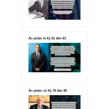
Chu kỳ trong thái độ của đám
đông đối với rủi ro, Ngài Howard
Marks
“Đừng sợ mua cổ phiếu dài hạn
chỉ vì chiến tranh”, ngài Philip
Fisher