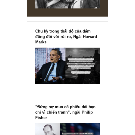
NHNN giảm lãi suất, TP phía Đông, WeFit ph
sản, vaccine và FB Shop
1
2
[Ấn phẩm kỳ 82], 36/36 trang,
chính thức phát hành!!