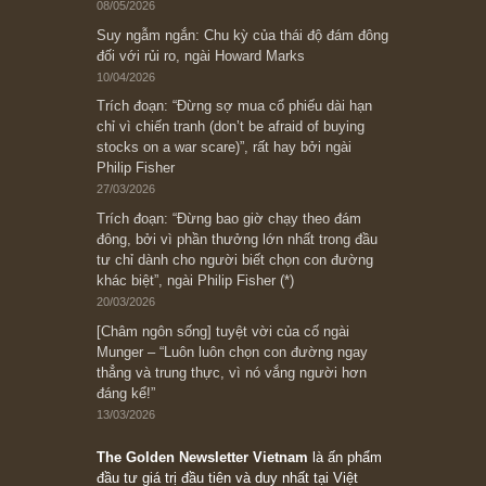
Subscribe ngay (*)
Bài viết gần đây nhất
[Châm ngôn sống] “Làm sao để trở nên giàu
có? Hãy kỷ luật chuẩn bị từng bước một cho
những cú “fast spurts”; rồi đến cuối đời, nếu