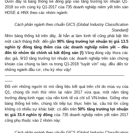
Nói miệng một cách chủ quan thì rất dễ, nên chúng tôi mới xắn t
lên làm một công việc thống kê dữ liệu đơn giản trên Bloomber
xem nguồn gốc của mức tăng trưởng lợi nhuận sau thuế hơn 3
đến từ đâu, hay nói đúng hơn là đến từ những ngành nghề nào??
Dưới đây là bảng thống kê đóng góp vào tăng trưởng lợi nhuậ
2018 so với cùng kỳ Q1-2017 của 735 doanh nghiệp niêm yết trê
HOSE & HNX theo các nhóm ngành:
Cách phân ngành theo chuẩn GICS (Global Industry Classific
Stan
Nhìn bảng thống kê trên đây, ắt hẳn ai làm kinh tế cũng phải bậ
một cách thảng thốt: đến gần
90% tăng trưởng lợi nhuận trị giá
nghìn tỷ đồng tăng thêm của các doanh nghiệp niêm yết 
đến từ nhóm tài chính và bất động sản (!)
Vâng đúng vậy thư
đọc giả, 9/10 tăng trưởng lợi nhuận các doanh nghiệp trên sàn 
khoán của chúng ta làm ra trong Q1-2018 “tuyệt vời” này, đều đ
những ngành đầu cơ, chu kỳ như vậy!
—————————————————————————————
——
Đối với những người tò mò rằng liệu kết quả trên chỉ do mùa v
Q1, chúng tôi mới thử nhìn lại năm 2017 vừa qua, một năm