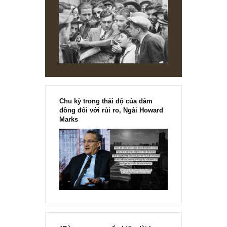
CONTRARIAN VIEW
S.A.F.E “soi” bảng cân đối kế toán của
Credit Suisse Group AG và giải thích về
CDS (đăng lại)
(Cập nhật T3/2023 dựa trên Form 20-F FY2022 SEC Filings của 
CS) Các ý kiến kiểm toán quan trọng (critical audit matters – CAM)
READ MORE
[Ấn phẩm kỳ 82], 36/36 trang,
chính thức phát hành!!