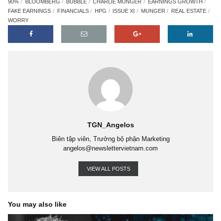
Lời cuối, những người tỉnh táo khi nhìn con số tăng trưởng lợi 
của 735 doanh nghiệp niêm yết, đến 90% đóng góp bởi 2 nhóm đ
trên (thay vì những ngành sản xuất – dịch vụ bền vững) vào cuố
kỳ kinh tế này thì đã rút ra kết luận cho mình, ắt hẳn chúng tôi 
cần phải bổ sung thêm gì cả.
Song đối với những người còn lại, chúng tôi chỉ muốn để lại câu
ngôn của ngài Munger khi được hỏi bí quyết duy nhất giúp ông 
công cho đến ngày hôm nay: “
Bí quyết thành công duy nhất của t
Đó là lý trí (rationality). Nó giúp tôi sống sót trên cuộc đời này
.”
Saigon, 06.06.2018, bởi Angelos – Golden Newsletter Vi
90%
BLOOMBERG
BUBBLE
CHARLIE MUNGER
EARNINGS GROW
FAKE EARNINGS
FINANCIALS
HPG
ISSUE XI
MUNGER
REAL EST
WORRY