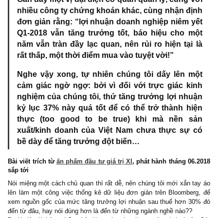
Gần đây một vị đại diện cơ quan quản lý, cùng v
nhiều công ty chứng khoán khác, cùng nhận đị
đơn giản rằng: “lợi nhuận doanh nghiệp niêm y
Q1-2018 vẫn tăng trưởng tốt, báo hiệu cho m
năm vẫn tràn đầy lạc quan, nên rủi ro hiện tại 
rất thấp, một thời điểm mua vào tuyệt vời!”
Nghe vậy xong, tự nhiên chúng tôi dấy lên m
cảm giác ngờ ngợ: bởi vì đối với trực giác ki
nghiệm của chúng tôi, thứ tăng trưởng lợi nhu
kỷ lục 37% này quá tốt để có thể trở thành hi
thực (too good to be true) khi mà nền s
xuất/kinh doanh của Việt Nam chưa thực sự 
bề dày để tăng trưởng đột biến…
Bài viết trích từ
ấn phẩm đầu tư giá trị XI
, phát hành tháng 06
sắp tới