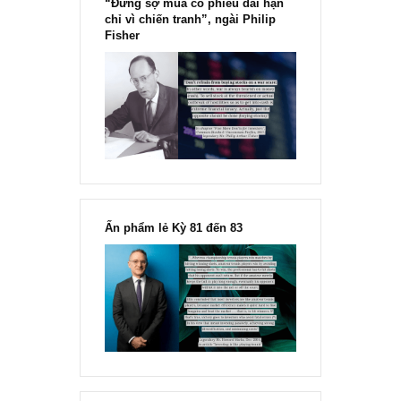
Chu kỳ trong thái độ của đám
đông đối với rủi ro, Ngài Howard
Marks