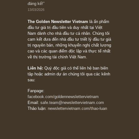
Bài viết gần đây nhất
[Châm ngôn sống] “Làm sao để trở nên giàu
có? Hãy kỷ luật chuẩn bị từng bước một cho
những cú “fast spurts”; rồi đến cuối đời, nếu
người nào xứng đáng, thì ắt sẽ trở nên giàu
có (*)” – cố ngài Charlie Munger
05/06/2026
Ấn phẩm Kỳ 82 (Bản cắt)
08/05/2026
Suy ngẫm ngắn: Chu kỳ của thái độ đám đông
đối với rủi ro, ngài Howard Marks
10/04/2026
Trích đoạn: “Đừng sợ mua cổ phiếu dài hạn
chỉ vì chiến tranh (don’t be afraid of buying
stocks on a war scare)”, rất hay bởi ngài
Philip Fisher
27/03/2026
Trích đoạn: “Đừng bao giờ chạy theo đám