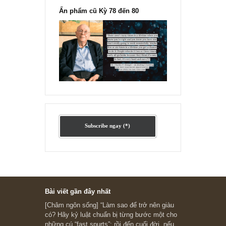
“Đừng sợ mua cổ phiếu dài hạn
chỉ vì chiến tranh”, ngài Philip
Fisher
Ấn phẩm lẻ Kỳ 81 đến 83