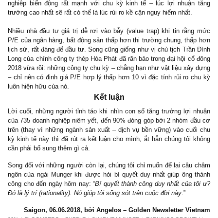
sản ở phân khúc nhà ở cao cấp và nghỉ dưỡng condotels đã
thành từ hơn 1 năm nay. Và khi giá nhà đã quá cao so với thu
trung bình của dân chúng – và nguồn tín dụng lãi suất thấp khôn
– thì tất yếu sự đổ vỡ ở phân khúc này phải diễn ra. Còn dư đị
vay của ngân hàng có còn hay không, chúng ta cùng nhìn xu 
của lãi suất và lượng nợ xấu bộc lộ trong 1-2 năm tới vậy.
(2)
Định giá của ngành chu kỳ phải thấp hơn rất nhiều so vớ
ngành nghề sản xuất/dịch vụ thiết yếu
, vì lợi nhuận của các 
nghiêp biến động rất mạnh với chu kỳ kinh tế – lúc lợi nhuận
trưởng cao nhất sẽ rất có thể là lúc rủi ro kề cận nguy hiểm nhất.
Nhiều nhà đầu tư giá trị dễ rơi vào bẫy (value trap) khi tin rằn
P/E của ngân hàng, bất động sản thấp hơn thị trường chung, thấ
lịch sử, rất đáng để đầu tư. Song cũng giống như vị chủ tịch Trần
Long của chính công ty thép Hòa Phát đã răn bảo trong đại hội cổ
2018 vừa rồi: những công ty chu kỳ – chẳng hạn như vật liệu xây
– chỉ nên có định giá P/E hợp lý thấp hơn 10 vì đặc tính rủi ro c
luôn hiện hữu của nó.
Kết luận