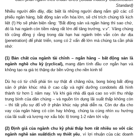
trưởng đáng kinh ngạc của nền kinh tế và chỉ số VN-Index. Giốn
bảng thống kê trên, chúng tôi tiếp tục thực hiện lại, câu trả lời
không có nhiều sự khác biệt: có đến trên
50% tăng trưởng lợi 
trị giá 33.4 nghìn tỷ đồng
của 735 doanh nghiệp niêm yết năm
cũng phụ thuộc vào 2 nhóm này:
Cách phân ngành theo chuẩn GICS (Global Industry Classific
Stan
Nhiều người đến đây, đặc biệt là những người đang nắm giữ c
phiếu ngân hàng, bất động sản vốn hóa lớn, sẽ chỉ trích chúng tôi
liệt (!) Họ sẽ phản biện rằng: “Bất động sản và ngân hàng thì sao
đó là hai ngành còn tiềm năng rất lớn để tăng trưởng, v.v”. Vâng 
tôi cũng đồng ý rằng trong dài hạn hai ngành trên vẫn còn d
(penetration) để phát triển, song có 2 vấn đề lớn mà chúng ta cần
nhớ:
(1)
Bản chất của ngành tài chính – ngân hàng – bất động s
ngành nghề chu kỳ (cyclical)
,
mang đậm tính đầu cơ ngắn h
không tạo ra giá trị thặng dư bền vững cho nền kinh tế
Dù họ có từ chối phải tin sự thật đi chăng nữa, bong bóng bất