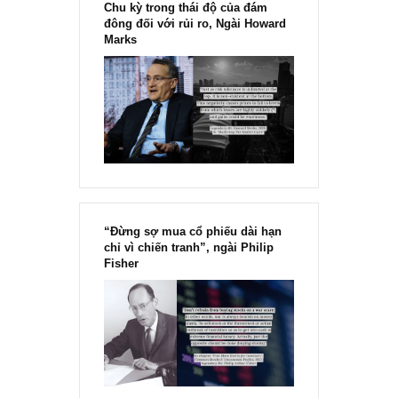
[Ấn phẩm kỳ 82], 36/36 trang,
chính thức phát hành!!
Chu kỳ trong thái độ của đám
đông đối với rủi ro, Ngài Howard
Marks