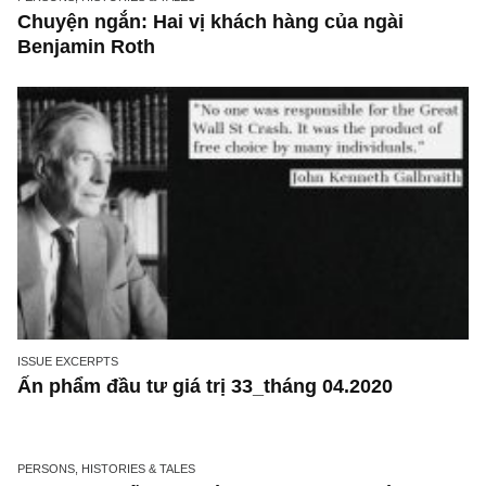
Tin tức T5.2020: Tài khoản mở mới kỷ lục,
NHNN giảm lãi suất, TP phía Đông, WeFit ph
sản, vaccine và FB Shop
PERSONS, HISTORIES & TALES
Chuyện ngắn: Hai vị khách hàng của ngài
Benjamin Roth