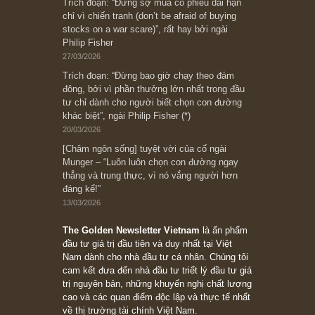
Subscribe ngay (*)
Bài viết gần đây nhất
[Châm ngôn sống] “Làm sao để trở nên giàu
có? Hãy kỷ luật chuẩn bị từng bước một cho
những cú “fast spurts”; rồi đến cuối đời, nếu
người nào xứng đáng, thì ắt sẽ trở nên giàu
có (*)” – cố ngài Charlie Munger
05/06/2026
Ấn phẩm Kỳ 82 (Bản cắt)
08/05/2026
Suy ngẫm ngắn: Chu kỳ của thái độ đám đông
đối với rủi ro, ngài Howard Marks
10/04/2026