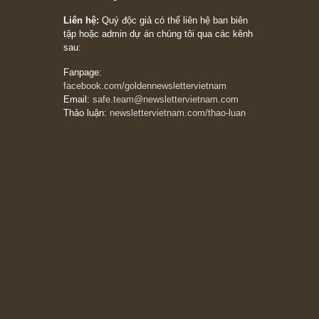
Trích đoạn: “Đừng sợ mua cổ phiếu dài hạn
chỉ vì chiến tranh (don’t be afraid of buying
stocks on a war scare)”, rất hay bởi ngài
Philip Fisher
27/03/2026
Trích đoạn: “Đừng bao giờ chạy theo đám
đông, bởi vì phần thưởng lớn nhất trong đầu
tư chỉ dành cho người biết chọn con đường
khác biệt”, ngài Philip Fisher (*)
20/03/2026
[Châm ngôn sống] tuyệt vời của cố ngài
Munger – “Luôn luôn chọn con đường ngay
thẳng và trung thực, vì nó vắng người hơn
đáng kể!”
13/03/2026
The Golden Newsletter Vietnam
là ấn phẩm
đầu tư giá trị đầu tiên và duy nhất tại Việt
Nam dành cho nhà đầu tư cá nhân. Chúng tôi
cam kết đưa đến nhà đầu tư triết lý đầu tư giá