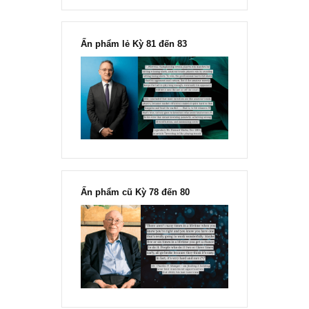
“Đừng sợ mua cổ phiếu dài hạn
chỉ vì chiến tranh”, ngài Philip
Fisher
Ấn phẩm lẻ Kỳ 81 đến 83