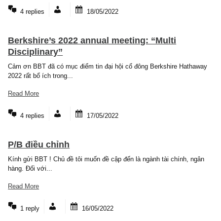
Tôi cho rằng BBT Newslettervietnam cần chú trọng hơn đến mục 
luận này. 1/ Phần câu hỏi và nhu...
Read More
4 replies
18/05/2022
Berkshire’s 2022 annual meeting: “Multi
Disciplinary”
Cảm ơn BBT đã có mục điểm tin đại hội cổ đông Berkshire Hatha
2022 rất bổ ích trong...
Read More
4 replies
17/05/2022
P/B điều chỉnh