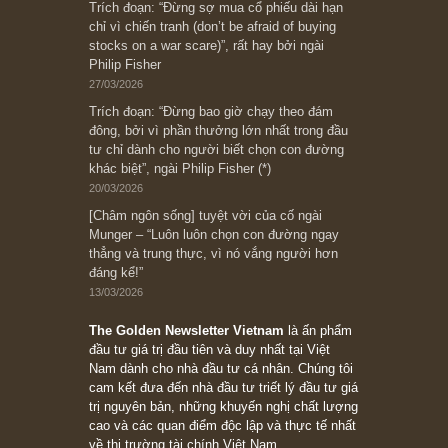
Subscribe ngay (*)
Bài viết gần đây nhất
[Châm ngôn sống] “Làm sao để trở nên giàu
có? Hãy kỷ luật chuẩn bị từng bước một cho
những cú “fast spurts”; rồi đến cuối đời, nếu