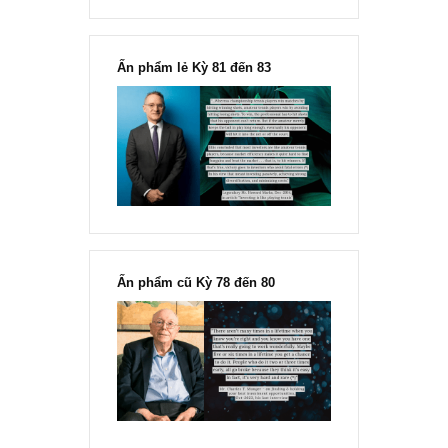
Chu kỳ trong thái độ của đám
đông đối với rủi ro, Ngài Howard
Marks
“Đừng sợ mua cổ phiếu dài hạn
chỉ vì chiến tranh”, ngài Philip
Fisher