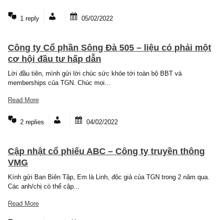
1 reply
13/02/2022
Phân tích Bảng Cân Đối Kế Toán
Kính gửi BBT ! Lời đầu tiên kính chúc BBT một năm mới dồi dào
khỏe và may...
Read More
3 replies
07/02/2022
Thay đổi quan điểm về ETF
Xin chào BBT, Lại là mình với câu hỏi về ETF. Như lần trước mìn
hỏi cũng như BBT...
Read More
1 reply
05/02/2022