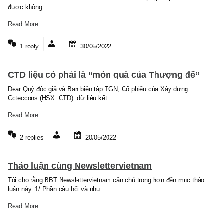
Cách quản lý vốn
Safe có thể viết vài bài về cách đi vốn cho các đọc giả học hỏi th
được không...
Read More
1 reply
30/05/2022
CTD liệu có phải là “món quà của Thượng đế
Dear Quý độc giả và Ban biên tập TGN, Cổ phiếu của Xây dựng
Coteccons (HSX: CTD): dữ liệu kết...
Read More
2 replies
20/05/2022
Thảo luận cùng Newslettervietnam