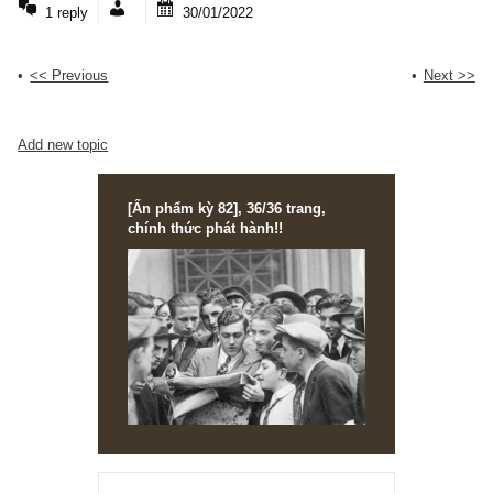
Công ty Cổ phần Sông Đà 505 – liệu có phải 
cơ hội đầu tư hấp dẫn
Lời đầu tiên, mình gửi lời chúc sức khỏe tới toàn bộ BBT và
memberships của TGN. Chúc mọi...
Read More
2 replies
04/02/2022
Cập nhật cổ phiếu ABC – Công ty truyền thô
VMG
Kính gửi Ban Biên Tập, Em là Linh, độc giả của TGN trong 2 năm 
Các anh/chị có thể cập...
Read More