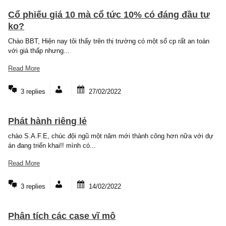
Read More
2 replies
06/04/2022
Tính lãi/lỗ hàng tồn kho
Chào S.A.F.E team ạ, Xin phép được xưng em với các thành viên
team ạ. Hiện nay giá xăng dầu...
Read More
2 replies
07/03/2022
Cổ phiếu giá 10 mà cổ tức 10% có đáng đầu 
ko?
Chào BBT, Hiện nay tôi thấy trên thị trường có một số cp rất an t
với giá thấp nhưng...