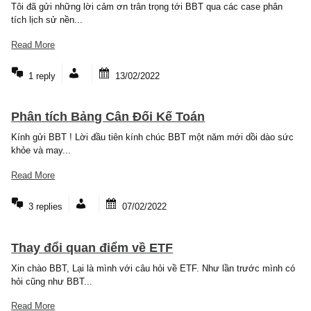
Read More
3 replies
27/02/2022
Phát hành riêng lẻ
chào S.A.F.E, chúc đội ngũ một năm mới thành công hơn nữa vớ
án đang triển khai!! mình có...
Read More
3 replies
14/02/2022
Phân tích các case vĩ mô
Tôi đã gửi những lời cảm ơn trân trọng tới BBT qua các case phâ
tích lịch sử nền...
Read More