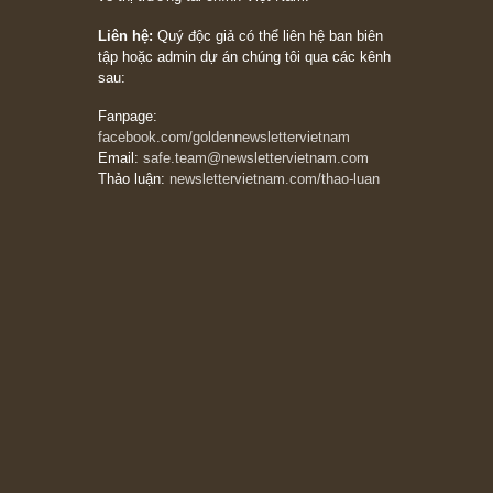
người nào xứng đáng, thì ắt sẽ trở nên giàu
có (*)” – cố ngài Charlie Munger
05/06/2026
Ấn phẩm Kỳ 82 (Bản cắt)
08/05/2026
Suy ngẫm ngắn: Chu kỳ của thái độ đám đông
đối với rủi ro, ngài Howard Marks
10/04/2026
Trích đoạn: “Đừng sợ mua cổ phiếu dài hạn
chỉ vì chiến tranh (don’t be afraid of buying
stocks on a war scare)”, rất hay bởi ngài
Philip Fisher
27/03/2026
Trích đoạn: “Đừng bao giờ chạy theo đám
đông, bởi vì phần thưởng lớn nhất trong đầu
tư chỉ dành cho người biết chọn con đường
khác biệt”, ngài Philip Fisher (*)
20/03/2026
[Châm ngôn sống] tuyệt vời của cố ngài